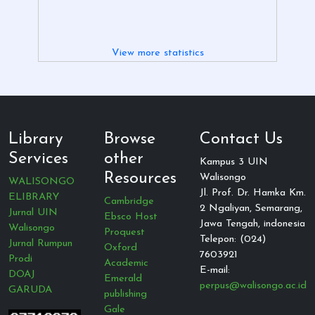
View more statistics
Library
Browse
Contact Us
Services
other
Kampus 3 UIN
Resources
Walisongo
WALISONGO
Jl. Prof. Dr. Hamka Km.
ELIBRARY
Cambridge
2 Ngaliyan, Semarang,
Jurnal UIN
Ebsco Host
Jawa Tengah, indonesia
Walisongo
Proquest
Telepon: (024)
Jurnal Rumpun
Oxford
7603921
Prodi
Academic
E-mail:
DOAJ
Emerald
perpus@walisongo.ac.id
GARUDA
publishing
Gale