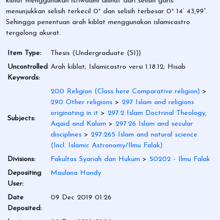
kiblat menggunakan istiwaaini dilihat dari selisih garis
menunjukkan selisih terkecil 0˚ dan selisih terbesar 0˚ 14’ 43,99”.
Sehingga penentuan arah kiblat menggunakan islamicastro
tergolong akurat.
Item Type:
Thesis (Undergraduate (S1))
Uncontrolled
Arah kiblat; Islamicastro versi 1.18.12; Hisab
Keywords:
200 Religion (Class here Comparative religion)
>
290 Other religions
>
297 Islam and religions
originating in it
>
297.2 Islam Doctrinal Theology,
Subjects:
Aqaid and Kalam
>
297.26 Islam and secular
disciplines
>
297.265 Islam and natural science
(Incl. Islamic Astronomy/Ilmu Falak)
Divisions:
Fakultas Syariah dan Hukum
>
50202 - Ilmu Falak
Depositing
Maulana Handy
User:
Date
09 Dec 2019 01:26
Deposited: