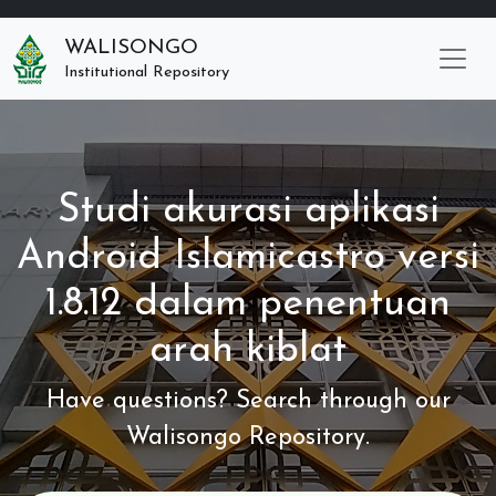
WALISONGO
Institutional Repository
Studi akurasi aplikasi
Android Islamicastro versi
1.8.12 dalam penentuan
arah kiblat
Have questions? Search through our
Walisongo Repository.