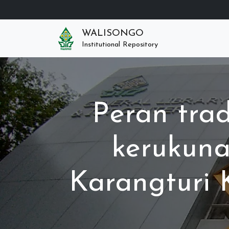
WALISONGO
Institutional Repository
Peran tra
kerukun
Karangturi