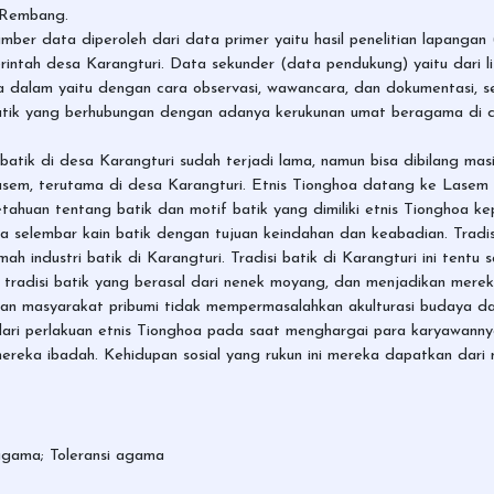
 Rembang.
 Sumber data diperoleh dari data primer yaitu hasil penelitian lapang
intah desa Karangturi. Data sekunder (data pendukung) yaitu dari li
 dalam yaitu dengan cara observasi, wawancara, dan dokumentasi, s
 batik yang berhubungan dengan adanya kerukunan umat beragama di
i batik di desa Karangturi sudah terjadi lama, namun bisa dibilang m
sem, terutama di desa Karangturi. Etnis Tionghoa datang ke Lasem
huan tentang batik dan motif batik yang dimiliki etnis Tionghoa ke
selembar kain batik dengan tujuan keindahan dan keabadian. Tradis
mah industri batik di Karangturi. Tradisi batik di Karangturi ini tent
 tradisi batik yang berasal dari nenek moyang, dan menjadikan merek
gan masyarakat pribumi tidak mempermasalahkan akulturasi budaya d
t dari perlakuan etnis Tionghoa pada saat menghargai para karyawan
ereka ibadah. Kehidupan sosial yang rukun ini mereka dapatkan dari 
ragama; Toleransi agama