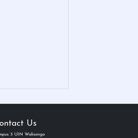
ontact Us
mpus 3 UIN Walisongo