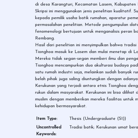
di desa Karangturi, Kecamatan Lasem, Kabupaten
Skripsi ini menggunakan jenis penelitian kualitatif.
kepada pemilik usaha batik rumahan, aparatur pemer
permasalahan penelitian. Metode pengumpulan data
fenomenologi bertujuan untuk menganalisis peran
Rembang.
Hasil dari penelitian ini menyimpulkan bahwa tradis
Tionghoa masuk ke Lasem dan mulai menetap di La
Mereka tidak segan-segan memberi ilmu dan pengeta
Tionghoa mencampurkan dua akulturasi budaya pada 
satu rumah industri saja, melainkan sudah banyak ru
belah pihak juga saling diuntungkan dengan adanya
Kerukunan yang terjadi antara etnis Tionghoa den
rukun dalam masyarakat. Kerukunan ini bisa diliha
muslim dengan memberikan mereka fasilitas untuk m
kehidupan bermasyarakat.
Item Type:
Thesis (Undergraduate (S1))
Uncontrolled
Tradisi batik; Kerukunan umat be
Keywords: