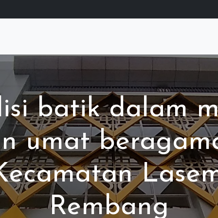
disi batik dalam 
an umat beragama
 Kecamatan Lase
Rembang