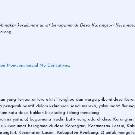
embingkai kerukunan umat beragama di Desa Karangturi Kecama
marang.
ion Non-commercial No Derivatives
.
an yang terjadi antara etnis Tionghoa dan warga pribumi desa Karang
 pengaruh positif dalam kehidupan sosial mereka, yakni motif Buru
lam satu desa, bahkan bisa saling tolong menolong.
an ini yaitu: a) bagaimana tradisi batik yang ada di desa Karangt
erukunan umat beragama di desa Karangturi, Kecamatan Lasem, Kabupa
Karangturi, Kecamatan Lasem, Kabupaten Rembang. 2) untuk mengetah