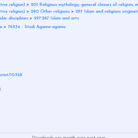
ive religion)
>
201 Religious mythology, general classes of religion, in
ive religion)
>
290 Other religions
>
297 Islam and religions originati
lar disciplines
>
297.267 Islam and arts
ra
>
76234 - Studi Agama-agama
eprint/10358
)
Downloads per month over past year