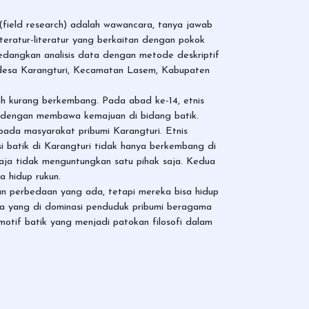
an (field research) adalah wawancara, tanya jawab
teratur-literatur yang berkaitan dengan pokok
edangkan analisis data dengan metode deskriptif
 desa Karangturi, Kecamatan Lasem, Kabupaten
asih kurang berkembang. Pada abad ke-14, etnis
 dengan membawa kemajuan di bidang batik.
pada masyarakat pribumi Karangturi. Etnis
i batik di Karangturi tidak hanya berkembang di
u saja tidak menguntungkan satu pihak saja. Kedua
a hidup rukun.
an perbedaan yang ada, tetapi mereka bisa hidup
nya yang di dominasi penduduk pribumi beragama
motif batik yang menjadi patokan filosofi dalam