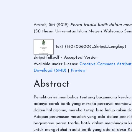
Amiroh, Siti
(2019)
Peran tradisi batik dalam m
(S1) thesis, Universitas Islam Negeri Walisongo Se
Text (1404036006_Skripsi_Lengkap)
skripsi full.pdf
- Accepted Version
Available under License
Creative Commons Attribut
Download (5MB)
|
Preview
Abstract
Penelitian ini membahas tentang bagaimana kerukun
adanya corak batik yang mereka percayai membawa
dalam hal agama, mereka tetap bisa hidup rukun da
Adapun perumusan masalah yang ada dalam peneliti
bagaimana peran tradisi batik dalam membingkai k
untuk mengetahui tradisi batik yang ada di desa 