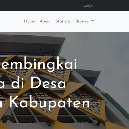
Login
Home
About
Statistic
Browse
membingkai
 di Desa
m Kabupaten