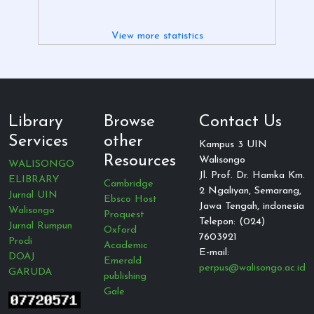
View more statistics
Library
Browse
Contact Us
Services
other
Kampus 3 UIN
Resources
Walisongo
WALISONGO
Jl. Prof. Dr. Hamka Km.
ELIBRARY
Cambridge
2 Ngaliyan, Semarang,
Jurnal UIN
Ebsco Host
Jawa Tengah, indonesia
Walisongo
Proquest
Telepon: (024)
Jurnal Rumpun
Oxford
7603921
Prodi
Academic
E-mail:
DOAJ
Emerald
perpus@walisongo.ac.id
GARUDA
publishing
Gale