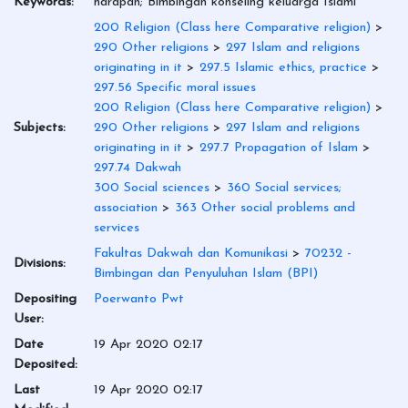
Keywords:
harapan; Bimbingan konseling keluarga Islami
200 Religion (Class here Comparative religion)
>
290 Other religions
>
297 Islam and religions
originating in it
>
297.5 Islamic ethics, practice
>
297.56 Specific moral issues
200 Religion (Class here Comparative religion)
>
Subjects:
290 Other religions
>
297 Islam and religions
originating in it
>
297.7 Propagation of Islam
>
297.74 Dakwah
300 Social sciences
>
360 Social services;
association
>
363 Other social problems and
services
Fakultas Dakwah dan Komunikasi
>
70232 -
Divisions:
Bimbingan dan Penyuluhan Islam (BPI)
Depositing
Poerwanto Pwt
User:
Date
19 Apr 2020 02:17
Deposited:
Last
19 Apr 2020 02:17