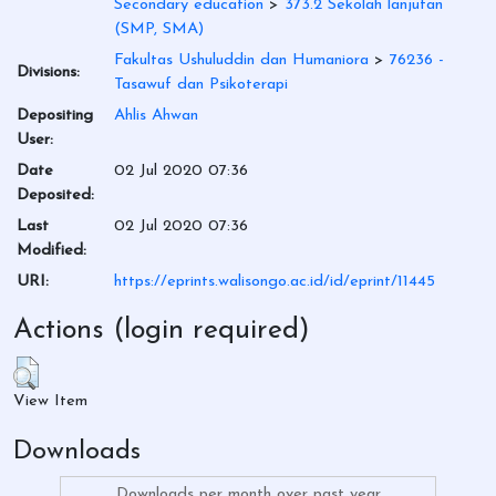
Secondary education
>
373.2 Sekolah lanjutan
(SMP, SMA)
Fakultas Ushuluddin dan Humaniora
>
76236 -
Divisions:
Tasawuf dan Psikoterapi
Depositing
Ahlis Ahwan
User:
Date
02 Jul 2020 07:36
Deposited:
Last
02 Jul 2020 07:36
Modified:
URI:
https://eprints.walisongo.ac.id/id/eprint/11445
Actions (login required)
View Item
Downloads
Downloads per month over past year