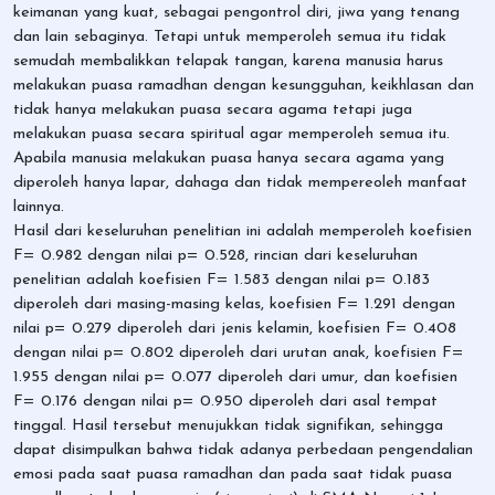
keimanan yang kuat, sebagai pengontrol diri, jiwa yang tenang
dan lain sebaginya. Tetapi untuk memperoleh semua itu tidak
semudah membalikkan telapak tangan, karena manusia harus
melakukan puasa ramadhan dengan kesungguhan, keikhlasan dan
tidak hanya melakukan puasa secara agama tetapi juga
melakukan puasa secara spiritual agar memperoleh semua itu.
Apabila manusia melakukan puasa hanya secara agama yang
diperoleh hanya lapar, dahaga dan tidak mempereoleh manfaat
lainnya.
Hasil dari keseluruhan penelitian ini adalah memperoleh koefisien
F= 0.982 dengan nilai p= 0.528, rincian dari keseluruhan
penelitian adalah koefisien F= 1.583 dengan nilai p= 0.183
diperoleh dari masing-masing kelas, koefisien F= 1.291 dengan
nilai p= 0.279 diperoleh dari jenis kelamin, koefisien F= 0.408
dengan nilai p= 0.802 diperoleh dari urutan anak, koefisien F=
1.955 dengan nilai p= 0.077 diperoleh dari umur, dan koefisien
F= 0.176 dengan nilai p= 0.950 diperoleh dari asal tempat
tinggal. Hasil tersebut menujukkan tidak signifikan, sehingga
dapat disimpulkan bahwa tidak adanya perbedaan pengendalian
emosi pada saat puasa ramadhan dan pada saat tidak puasa