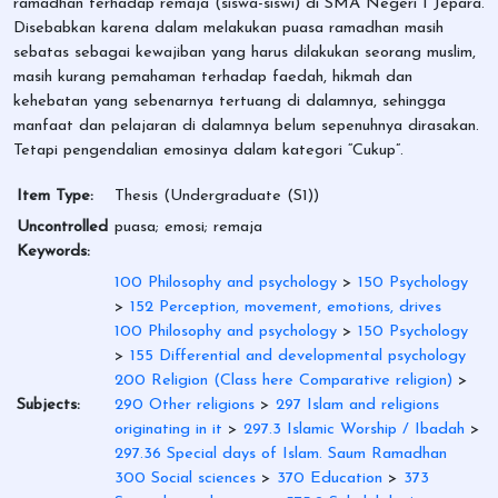
ramadhan terhadap remaja (siswa-siswi) di SMA Negeri 1 Jepara.
Disebabkan karena dalam melakukan puasa ramadhan masih
sebatas sebagai kewajiban yang harus dilakukan seorang muslim,
masih kurang pemahaman terhadap faedah, hikmah dan
kehebatan yang sebenarnya tertuang di dalamnya, sehingga
manfaat dan pelajaran di dalamnya belum sepenuhnya dirasakan.
Tetapi pengendalian emosinya dalam kategori “Cukup”.
Item Type:
Thesis (Undergraduate (S1))
Uncontrolled
puasa; emosi; remaja
Keywords:
100 Philosophy and psychology
>
150 Psychology
>
152 Perception, movement, emotions, drives
100 Philosophy and psychology
>
150 Psychology
>
155 Differential and developmental psychology
200 Religion (Class here Comparative religion)
>
Subjects:
290 Other religions
>
297 Islam and religions
originating in it
>
297.3 Islamic Worship / Ibadah
>
297.36 Special days of Islam. Saum Ramadhan
300 Social sciences
>
370 Education
>
373