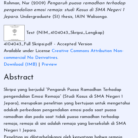
Rohman, Nur
(2009)
Pengaruh puasa ramadhan terhadap
pengendalian emosi remaja: studi Kasus di SMA Negeri 1
Jepara.
Undergraduate (S1) thesis, IAIN Walisongo.
Text (NIM_4104043_Skripsi_Lengkap)
4104043_Full Skripsi.pdf
- Accepted Version
Available under License
Creative Commons Attribution Non-
commercial No Derivatives
.
Download (1MB)
|
Preview
Abstract
Skripsi yang berjudul “Pengaruh Puasa Ramadhan Terhadap
pengendalian Emosi Remaja” (Studi Kasus di SMA Negeri 1
Jepara), merupakan penelitian yang bertujuan untuk mengetahui
adakah perbedaan pengendalian emosi pada saat puasa
ramadhan dan pada saat tidak puasa ramadhan terhadap
remaja, remaja di sini adalah remaja yang bersekolah di SMA
Negeri 1 Jepara.
Penelitian ini dilatarbelakangi oleh kenyataan bahwa remaja