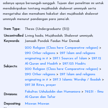
adanya upaya bersunguh-sungguh. Tujuan dari penelitian ini untuk
mendiskripsikan tentang mujāhadah shalawat ummiyah serta
mengetahui dan memahami hakekat dari mujāhadah shalawat
ummiyah menurut pandangan para jama’ah.
Item Type:
Thesis (Undergraduate (S1))
Uncontrolled
Living hadis; Mujāhadah; Shalawat ummiyah;
Keywords:
Jamaah Pondok Faidun Nur Demak
200 Religion (Class here Comparative religion)
>
290 Other religions
>
297 Islam and religions
originating in it
>
297.1 Sources of Islam
>
297.12
Al-Quran and Hadith
>
297.125 Hadits
Subjects:
200 Religion (Class here Comparative religion)
>
290 Other religions
>
297 Islam and religions
originating in it
>
297.3 Islamic Worship / Ibadah
>
297.38 Rites, prayer
Fakultas Ushuluddin dan Humaniora
>
76231 - Ilmu
Divisions:
Al-Quran dan Tafsir
Depositing
Miswan Miswan