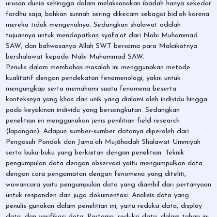
urusan dunia sehingga dalam melaksanakan ibadah hanya sekedar
fardhu saja, bahkan sunnah sering dikecam sebagai bid’ah karena
mereka tidak mengenalnya. Sedangkan shalawat adalah
tujuannya untuk mendapatkan syafa’at dari Nabi Muhammad
SAW, dan bahwasanya Allah SWT bersama para Malaikatnya
bershalawat kepada Nabi Muhammad SAW.
Penulis dalam membahas masalah ini menggunakan metode
kualitatif dengan pendekatan fenomenologi, yakni untuk
mengungkap serta memahami suatu fenomena beserta
konteksnya yang khas dan unik yang dialami oleh individu hingga
pada keyakinan individu yang bersangkutan. Sedangkan
penelitian ini menggunakan jenis penilitian field research
(lapangan). Adapun sumber-sumber datanya diperoleh dari
Pengasuh Pondok dan Jama’ah Mujāhadah Shalawat Ummiyah
serta buku-buku yang berkaitan dengan penelitian. Teknik
pengumpulan data dengan observasi yaitu mengumpulkan data
dengan cara pengamatan dengan fenomena yang diteliti,
wawancara yaitu pengumpulan data yang diambil dari pertanyaan
untuk responden dan juga dokumentasi. Analisis data yang
penulis gunakan dalam penelitian ini, yaitu reduksi data, display
data, dan verifikasi data. Pertama, reduksi data, dalam tahap ini