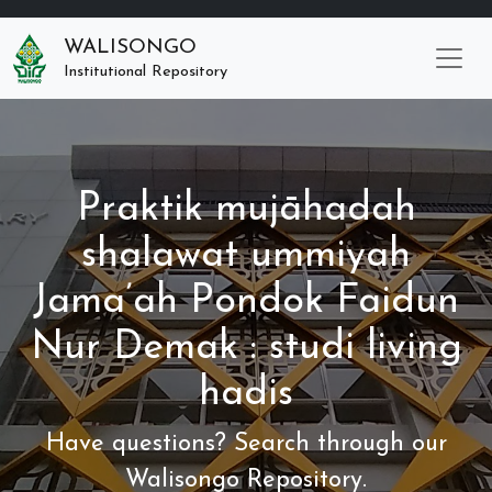
WALISONGO
Institutional Repository
Praktik mujāhadah
shalawat ummiyah
Jama’ah Pondok Faidun
Nur Demak : studi living
hadis
Have questions? Search through our
Walisongo Repository.