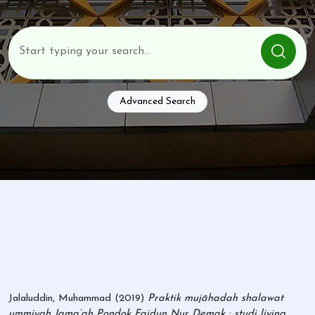
Advanced Search
Jalaluddin, Muhammad
(2019)
Praktik mujāhadah shalawat
ummiyah Jama’ah Pondok Faidun Nur Demak : studi living