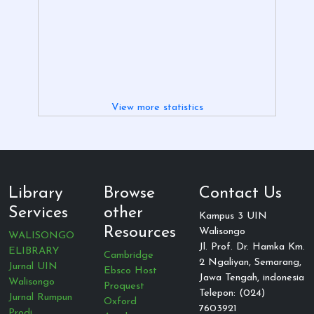
View more statistics
Library
Browse
Contact Us
Services
other
Kampus 3 UIN
Resources
Walisongo
WALISONGO
Jl. Prof. Dr. Hamka Km.
ELIBRARY
Cambridge
2 Ngaliyan, Semarang,
Jurnal UIN
Ebsco Host
Jawa Tengah, indonesia
Walisongo
Proquest
Telepon: (024)
Jurnal Rumpun
Oxford
7603921
Prodi