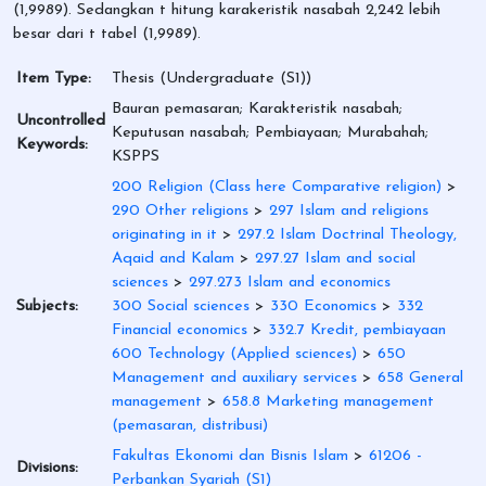
(1,9989). Sedangkan t hitung karakeristik nasabah 2,242 lebih
besar dari t tabel (1,9989).
Item Type:
Thesis (Undergraduate (S1))
Bauran pemasaran; Karakteristik nasabah;
Uncontrolled
Keputusan nasabah; Pembiayaan; Murabahah;
Keywords:
KSPPS
200 Religion (Class here Comparative religion)
>
290 Other religions
>
297 Islam and religions
originating in it
>
297.2 Islam Doctrinal Theology,
Aqaid and Kalam
>
297.27 Islam and social
sciences
>
297.273 Islam and economics
Subjects:
300 Social sciences
>
330 Economics
>
332
Financial economics
>
332.7 Kredit, pembiayaan
600 Technology (Applied sciences)
>
650
Management and auxiliary services
>
658 General
management
>
658.8 Marketing management
(pemasaran, distribusi)
Fakultas Ekonomi dan Bisnis Islam
>
61206 -
Divisions:
Perbankan Syariah (S1)