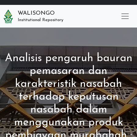
WALISONGO
Institutional Repository
Analisis pengaruh bauran
pemasaran dan
karakteristik nasabah
terhadap keputusan
nasabah dalam
menggunakan produk
pembiayaan murabahah :