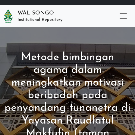
WALISONGO
Institutional Repository
Metode bimbingan
agama dalam
meningkatkan motivasi
beribadah pada
penyandang tunanetra di
Yayasan Raudlatul
Makfufin (taman