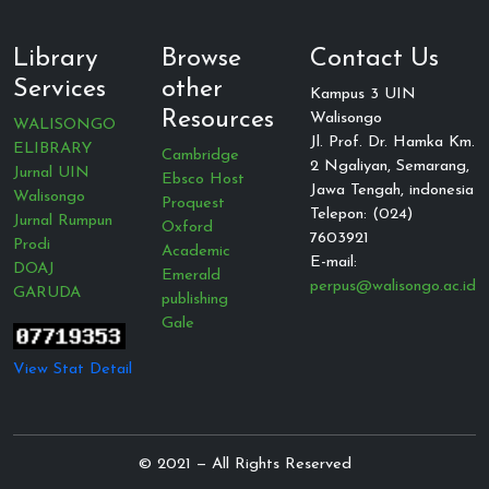
Library
Browse
Contact Us
Services
other
Kampus 3 UIN
Resources
Walisongo
WALISONGO
Jl. Prof. Dr. Hamka Km.
ELIBRARY
Cambridge
2 Ngaliyan, Semarang,
Jurnal UIN
Ebsco Host
Jawa Tengah, indonesia
Walisongo
Proquest
Telepon: (024)
Jurnal Rumpun
Oxford
7603921
Prodi
Academic
E-mail:
DOAJ
Emerald
perpus@walisongo.ac.id
GARUDA
publishing
Gale
View Stat Detail
© 2021 — All Rights Reserved