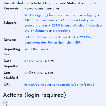
Uncontrolled
Metode bimbingan agama; Motivasi beribadah;
Keywords:
Penyandang tunanetra
200 Religion (Class here Comparative religion)
>
290 Other religions
>
297 Islam and religions
Subjects:
originating in it
>
297.3 Islamic Worship / Ibadah
>
297.37 Sermons and preaching
Fakultas Dakwah dan Komunikasi
>
70232 -
Divisions:
Bimbingan dan Penyuluhan Islam (BPI)
Depositing
Wati Rimayanti
User:
Date
27 Dec 2021 03:28
Deposited:
Last
27 Dec 2021 03:28
Modified:
URI:
https://eprints.walisongo.ac.id/id/eprint/14903
Actions (login required)