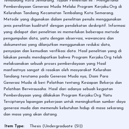
Tembalang Kota Semarang. Tujuan Penelitian ini : Mengetahui
Pemberdayaan Generasi Muda Melalui Program Kerjaku.Org di
Kelurahan Tandang Kecamatan Tembalang Kota Semarang.
Metode yang digunakan dalam penelitian penulis menggunakan
jenis penelitian kualitatif dengan pendekatan deskriptif. Informasi
yang didapat dari penelitian ini memerlukan beberapa metode
pengumpulan data, yaitu dengan observasi, wawancara dan
dokumentasi yang dilanjutkan menggunakan reduksi data,
penyajian dan kemudian verifikasi data. Hasil penelitian yang di
lakukan penulis mendapatkan bahwa Program Kerjaku.Org telah
melaksanakan sebuah proses pemberdayaan yang Hasil
manfaatnya sangat di rasakan oleh masyarakat Kelurahan
Tandang terutama pada Generasi Muda nya, Disini Para
Generasi Muda di beri Pelatihan tentang Kesiapan Bekerja dan
Pelatihan Berwirausaha. Hasil dari adanya sebuah kegiatan
Pemberdayaan yang dilakukan Program Kerjaku.Org Yaitu
Terciptanya lapangan pekerjaan untuk meningkatkan sumber daya
generasi muda dan memenuhi kebutuhan hidup di masa sekarang
dan masa yang akan datang.
Item Type:
Thesis (Undergraduate (S1))