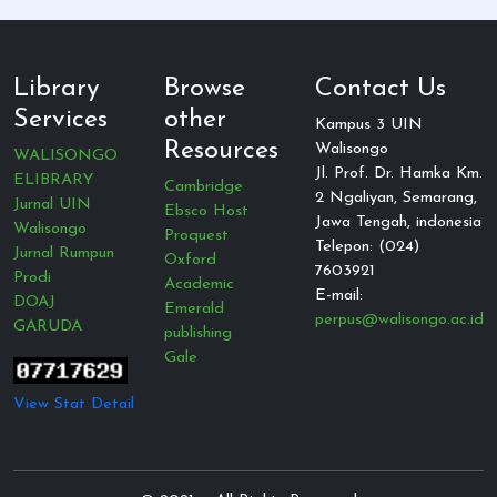
Library
Browse
Contact Us
Services
other
Kampus 3 UIN
Resources
Walisongo
WALISONGO
Jl. Prof. Dr. Hamka Km.
ELIBRARY
Cambridge
2 Ngaliyan, Semarang,
Jurnal UIN
Ebsco Host
Jawa Tengah, indonesia
Walisongo
Proquest
Telepon: (024)
Jurnal Rumpun
Oxford
7603921
Prodi
Academic
E-mail:
DOAJ
Emerald
perpus@walisongo.ac.id
GARUDA
publishing
Gale
View Stat Detail