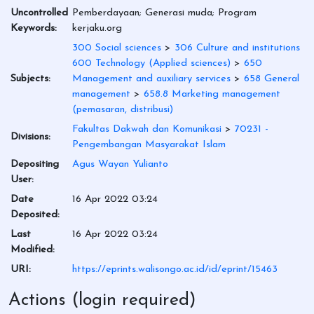
Uncontrolled
Pemberdayaan; Generasi muda; Program
Keywords:
kerjaku.org
300 Social sciences
>
306 Culture and institutions
600 Technology (Applied sciences)
>
650
Subjects:
Management and auxiliary services
>
658 General
management
>
658.8 Marketing management
(pemasaran, distribusi)
Fakultas Dakwah dan Komunikasi
>
70231 -
Divisions:
Pengembangan Masyarakat Islam
Depositing
Agus Wayan Yulianto
User:
Date
16 Apr 2022 03:24
Deposited:
Last
16 Apr 2022 03:24
Modified:
URI:
https://eprints.walisongo.ac.id/id/eprint/15463
Actions (login required)