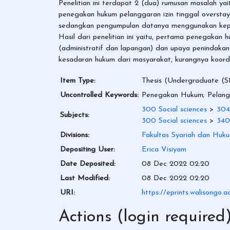
Penelitian ini terdapat 2 (dua) rumusan masalah 
penegakan hukum pelanggaran izin tinggal overstay 
sedangkan pengumpulan datanya menggunakan kepu
Hasil dari penelitian ini yaitu, pertama penegaka
(administratif dan lapangan) dan upaya penindakan
kesadaran hukum dari masyarakat, kurangnya koordi
Item Type:
Thesis (Undergraduate (S1
Uncontrolled Keywords:
Penegakan Hukum; Pelangg
300 Social sciences
>
304
Subjects:
300 Social sciences
>
340
Divisions:
Fakultas Syariah dan Huk
Depositing User:
Erica Visiyam
Date Deposited:
08 Dec 2022 02:20
Last Modified:
08 Dec 2022 02:20
URI:
https://eprints.walisongo.a
Actions (login required