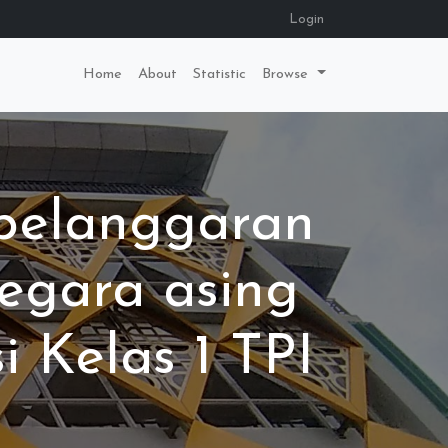
Login
Home
About
Statistic
Browse
pelanggaran
negara asing
i Kelas 1 TPI