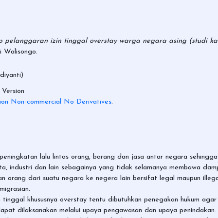
elanggaran izin tinggal overstay warga negara asing (studi kas
i Walisongo.
iyanti)
Version
ion Non-commercial No Derivatives
.
ningkatan lalu lintas orang, barang dan jasa antar negara sehingg
ata, industri dan lain sebagainya yang tidak selamanya membawa da
an orang dari suatu negara ke negera lain bersifat legal maupun ille
migrasian.
 tinggal khususnya overstay tentu dibutuhkan penegakan hukum agar 
dapat dilaksanakan melalui upaya pengawasan dan upaya penindakan.