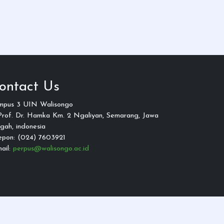
ontact Us
mpus 3 UIN Walisongo
 Prof. Dr. Hamka Km. 2 Ngaliyan, Semarang, Jawa
gah, indonesia
epon: (024) 7603921
ail:
perpus@walisongo.ac.id