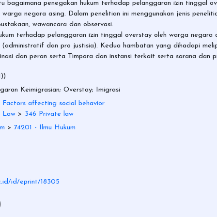
yaitu bagaimana penegakan hukum terhadap pelanggaran izin tinggal 
warga negara asing. Dalam penelitian ini menggunakan jenis penelitian
stakaan, wawancara dan observasi.
n hukum terhadap pelanggaran izin tinggal overstay oleh warga negar
 (administratif dan pro justisia). Kedua hambatan yang dihadapi mel
nasi dan peran serta Timpora dan instansi terkait serta sarana dan
))
aran Keimigrasian; Overstay; Imigrasi
 Factors affecting social behavior
 Law
>
346 Private law
um
>
74201 - Ilmu Hukum
c.id/id/eprint/18305
)