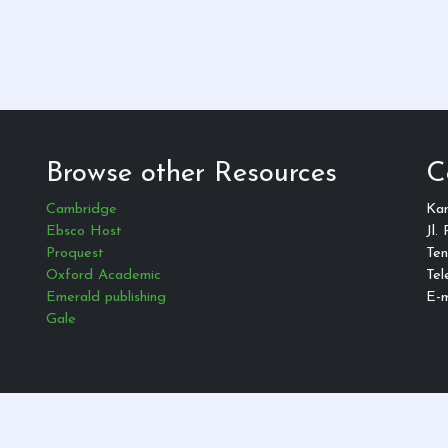
Browse other Resources
C
Cambridge
Ka
Ebsco Host
Jl.
Proquest
Ten
Oxford Academic
Tel
Emerald publishing
E-m
Gale