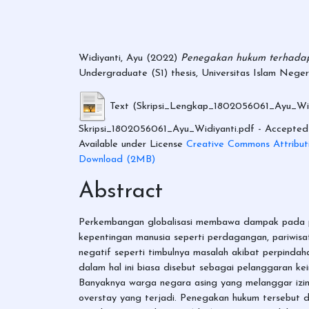
Widiyanti, Ayu
(2022)
Penegakan hukum terhadap p
Undergraduate (S1) thesis, Universitas Islam Neger
Text (Skripsi_Lengkap_1802056061_Ayu_Wid
Skripsi_1802056061_Ayu_Widiyanti.pdf
- Accepted 
Available under License
Creative Commons Attribut
Download (2MB)
Abstract
Perkembangan globalisasi membawa dampak pada pe
kepentingan manusia seperti perdagangan, pariwis
negatif seperti timbulnya masalah akibat perpindah
dalam hal ini biasa disebut sebagai pelanggaran kei
Banyaknya warga negara asing yang melanggar izin
overstay yang terjadi. Penegakan hukum tersebut 