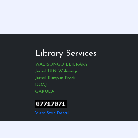
Library Services
WALISONGO ELIBRARY
Jurnal UIN Walisongo
Jurnal Rumpun Prodi
DOAJ
GARUDA
View Stat Detail