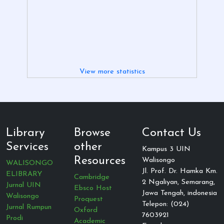
View more statistics
Library
Browse
Contact Us
Services
other
Kampus 3 UIN
Resources
Walisongo
WALISONGO
Jl. Prof. Dr. Hamka Km.
ELIBRARY
Cambridge
2 Ngaliyan, Semarang,
Jurnal UIN
Ebsco Host
Jawa Tengah, indonesia
Walisongo
Proquest
Telepon: (024)
Jurnal Rumpun
Oxford
7603921
Prodi
Academic