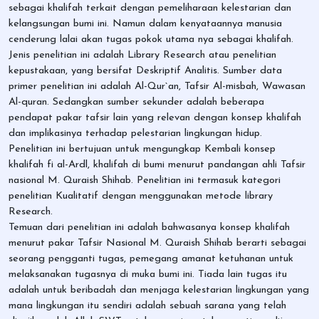
sebagai khalifah terkait dengan pemeliharaan kelestarian dan
kelangsungan bumi ini. Namun dalam kenyataannya manusia
cenderung lalai akan tugas pokok utama nya sebagai khalifah.
Jenis penelitian ini adalah Library Research atau penelitian
kepustakaan, yang bersifat Deskriptif Analitis. Sumber data
primer penelitian ini adalah Al-Qur`an, Tafsir Al-misbah, Wawasan
Al-quran. Sedangkan sumber sekunder adalah beberapa
pendapat pakar tafsir lain yang relevan dengan konsep khalifah
dan implikasinya terhadap pelestarian lingkungan hidup.
Penelitian ini bertujuan untuk mengungkap Kembali konsep
khalifah fi al-Ardl, khalifah di bumi menurut pandangan ahli Tafsir
nasional M. Quraish Shihab. Penelitian ini termasuk kategori
penelitian Kualitatif dengan menggunakan metode library
Research.
Temuan dari penelitian ini adalah bahwasanya konsep khalifah
menurut pakar Tafsir Nasional M. Quraish Shihab berarti sebagai
seorang pengganti tugas, pemegang amanat ketuhanan untuk
melaksanakan tugasnya di muka bumi ini. Tiada lain tugas itu
adalah untuk beribadah dan menjaga kelestarian lingkungan yang
mana lingkungan itu sendiri adalah sebuah sarana yang telah