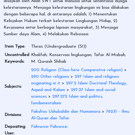
disajikan oleh Allah SWT untuk manusia untuk senantiasa dijaga
kelestariannya. Menjaga kelestarian lingkungan ini bisa dilakukan
dengan beberapa hal, di antaranya adalah; 1) Menentukan
Kebijakan Hukum terkait kelestarian Lingkungan Hidup, 2)
Kerjasama antar berbagai lapisan masyarakat, 3) Menjaga
Sumber daya Alam, 4) Melakukan Reboisasi.
Item Type:
Thesis (Undergraduate (S1))
Uncontrolled
Khalifah; Konservasi lingkungan; Tafsir Al-Misbah;
Keywords:
M. Quraish Shihab
200 Religion (Class here Comparative religion)
>
290 Other religions
>
297 Islam and religions
originating in it
>
297.2 Islam Doctrinal Theology,
Subjects:
Aqaid and Kalam
>
297.27 Islam and social
sciences
>
297.272 Islam and politics,
fundamentalism
Fakultas Ushuluddin dan Humaniora
>
76231 - Ilmu
Divisions:
Al-Quran dan Tafsir
Depositing
Fahrurozi Fahrurozi
User: