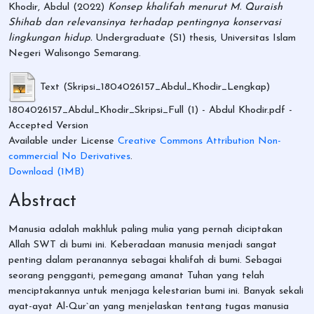
Khodir, Abdul
(2022)
Konsep khalifah menurut M. Quraish
Shihab dan relevansinya terhadap pentingnya konservasi
lingkungan hidup.
Undergraduate (S1) thesis, Universitas Islam
Negeri Walisongo Semarang.
Text (Skripsi_1804026157_Abdul_Khodir_Lengkap)
1804026157_Abdul_Khodir_Skripsi_Full (1) - Abdul Khodir.pdf
-
Accepted Version
Available under License
Creative Commons Attribution Non-
commercial No Derivatives
.
Download (1MB)
Abstract
Manusia adalah makhluk paling mulia yang pernah diciptakan
Allah SWT di bumi ini. Keberadaan manusia menjadi sangat
penting dalam peranannya sebagai khalifah di bumi. Sebagai
seorang pengganti, pemegang amanat Tuhan yang telah
menciptakannya untuk menjaga kelestarian bumi ini. Banyak sekali
ayat-ayat Al-Qur`an yang menjelaskan tentang tugas manusia