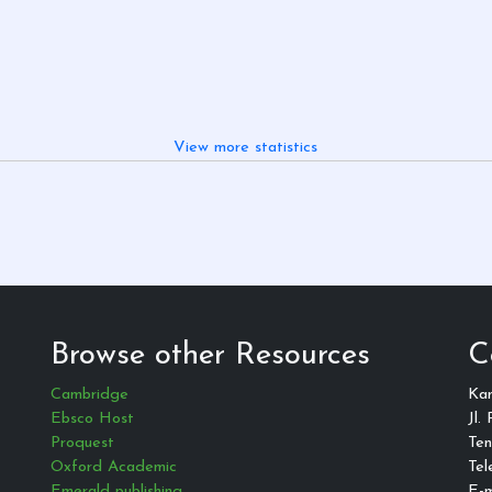
View more statistics
Browse other Resources
C
Cambridge
Ka
Ebsco Host
Jl.
Proquest
Ten
Oxford Academic
Tel
Emerald publishing
E-m