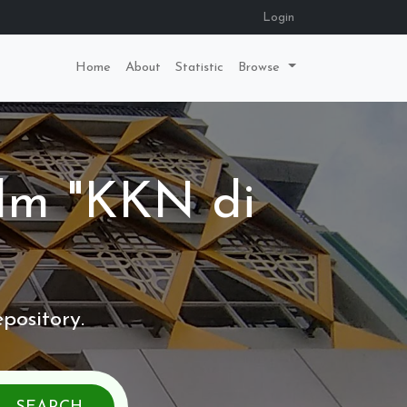
Login
Home
About
Statistic
Browse
ilm "KKN di
pository.