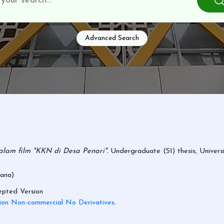
Advanced Search
alam film "KKN di Desa Penari".
Undergraduate (S1) thesis, Univer
ana)
pted Version
ion Non-commercial No Derivatives
.