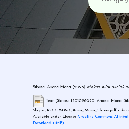
Sikana, Ariana Mana
(2023)
Makna nilai akhlak d
Text (Skripsi_1801026090_Ariana_Mana_Sik
Skripsi_1801026090_Arina_Mana_Sikana.pdf
- Acce
Available under License
Creative Commons Attribut
Download (1MB)