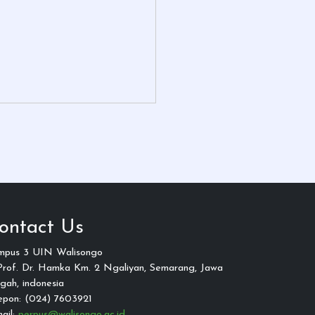
ontact Us
mpus 3 UIN Walisongo
 Prof. Dr. Hamka Km. 2 Ngaliyan, Semarang, Jawa
gah, indonesia
epon: (024) 7603921
ail:
perpus@walisongo.ac.id