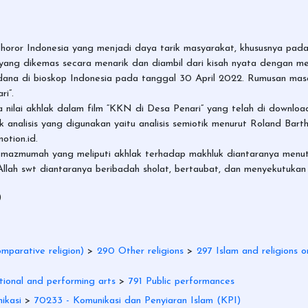
 horor Indonesia yang menjadi daya tarik masyarakat, khususnya pad
 yang dikemas secara menarik dan diambil dari kisah nyata dengan me
ana di bioskop Indonesia pada tanggal 30 April 2022. Rumusan masa
i”.
 nilai akhlak dalam film “KKN di Desa Penari” yang telah di download da
nik analisis yang digunakan yaitu analisis semiotik menurut Roland Ba
otion.id.
 mazmumah yang meliputi akhlak terhadap makhluk diantaranya menutu
Allah swt diantaranya beribadah sholat, bertaubat, dan menyekutukan 
)
mparative religion)
>
290 Other religions
>
297 Islam and religions or
ional and performing arts
>
791 Public performances
ikasi
>
70233 - Komunikasi dan Penyiaran Islam (KPI)