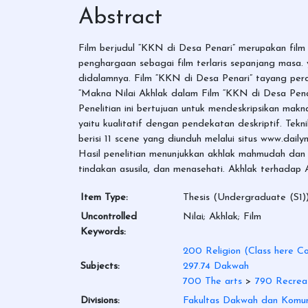
Abstract
Film berjudul “KKN di Desa Penari” merupakan film
penghargaan sebagai film terlaris sepanjang masa.
didalamnya. Film “KKN di Desa Penari” tayang perd
“Makna Nilai Akhlak dalam Film “KKN di Desa Penar
Penelitian ini bertujuan untuk mendeskripsikan makna
yaitu kualitatif dengan pendekatan deskriptif. Tek
berisi 11 scene yang diunduh melalui situs www.dailym
Hasil penelitian menunjukkan akhlak mahmudah dan
tindakan asusila, dan menasehati. Akhlak terhadap 
Item Type:
Thesis (Undergraduate (S1)
Uncontrolled
Nilai; Akhlak; Film
Keywords:
200 Religion (Class here Co
Subjects:
297.74 Dakwah
700 The arts
>
790 Recreat
Divisions:
Fakultas Dakwah dan Komun