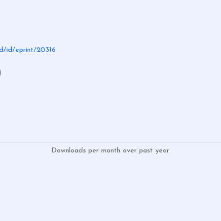
.id/id/eprint/20316
)
Downloads per month over past year