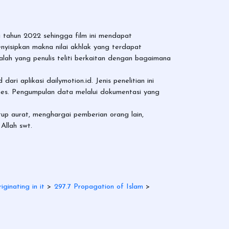
a tahun 2022 sehingga film ini mendapat
nyisipkan makna nilai akhlak yang terdapat
lah yang penulis teliti berkaitan dengan bagaimana
ri aplikasi dailymotion.id. Jenis penelitian ini
rthes. Pengumpulan data melalui dokumentasi yang
p aurat, menghargai pemberian orang lain,
Allah swt.
iginating in it
>
297.7 Propagation of Islam
>