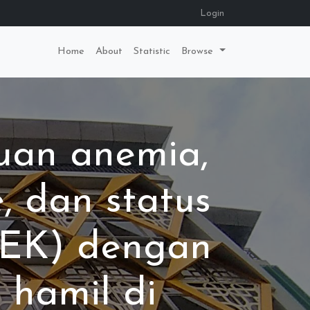
Login
Home
About
Statistic
Browse
uan anemia,
, dan status
KEK) dengan
 hamil di