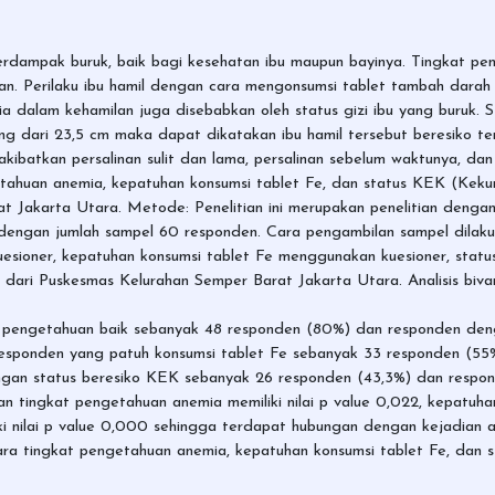
erdampak buruk, baik bagi kesehatan ibu maupun bayinya. Tingkat pe
tan. Perilaku ibu hamil dengan cara mengonsumsi tablet tambah dara
 dalam kehamilan juga disebabkan oleh status gizi ibu yang buruk. St
ng dari 23,5 cm maka dapat dikatakan ibu hamil tersebut beresiko t
kibatkan persalinan sulit dan lama, persalinan sebelum waktunya, dan
tahuan anemia, kepatuhan konsumsi tablet Fe, dan status KEK (Keku
t Jakarta Utara. Metode: Penelitian ini merupakan penelitian dengan 
engan jumlah sampel 60 responden. Cara pengambilan sampel dilaku
esioner, kepatuhan konsumsi tablet Fe menggunakan kuesioner, sta
ari Puskesmas Kelurahan Semper Barat Jakarta Utara. Analisis bivari
kat pengetahuan baik sebanyak 48 responden (80%) dan responden de
responden yang patuh konsumsi tablet Fe sebanyak 33 responden (55
engan status beresiko KEK sebanyak 26 responden (43,3%) dan resp
kan tingkat pengetahuan anemia memiliki nilai p value 0,022, kepatuhan
i nilai p value 0,000 sehingga terdapat hubungan dengan kejadian a
tara tingkat pengetahuan anemia, kepatuhan konsumsi tablet Fe, dan