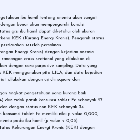
ngetahuan ibu hamil tentang anemia akan sangat
h dengan benar akan mempengaruhi kondisi
atus gizi ibu hamil dapat diketahui oleh ukuran
erkena KEK (Kurang Energi Kronis). Pengaruh status
 perdarahan setelah persalinan.
rangan Energi Kronis) dengan kejadian anemia
rancangan cross-sectional yang dilakukan di
kan dengan cara purposive sampling. Data yang
tus KEK menggunakan pita LILA, dan data kejadian
at dilakukan dengan uji chi square dan
ngan tingkat pengetahuan yang kurang baik
%) dan tidak patuh konsumsi tablet Fe sebanyak 27
onden dengan status non KEK sebanyak 34
 konsumsi tablet Fe memiliki nilai p value 0,000,
nemia pada ibu hamil (p value < 0,05).
 status Kekurangan Energi Kronis (KEK) dengan