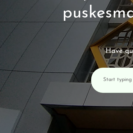
puskesma
Have que