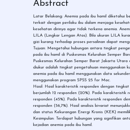
Abstract
Latar Belakang: Anemia pada ibu hamil diketahui b
terkait dengan perilaku ibu dalam menjaga keseha
kesehatan dirinya agar tidak terkena anemia. Anemia
LILA (Lingkar Lengan Atas). Bila ukuran LILA kura
gizi kurang terhadap proses persalinan dapat menga
Tujuan: Mengetahui hubungan antara tingkat penge
pada ibu hamil di Puskesmas Kelurahan Semper Bara
Puskesmas Kelurahan Semper Barat Jakarta Utara d
diukur adalah tingkat pengetahuan menggunakan ku
anemia pada ibu hamil menggunakan data sekunder d
menggunakan program SPSS 25 for Mac.
Hasil: Hasil karakteristik responden dengan ting
berjumlah 12 responden (20%). Pada karakteristik 
responden (45%). Pada karakteristik responden d
responden (56,7%). Hasil analisis bivariat menunjuk
dan status Kekurangan Energi Kronis (KEK) memilik
Kesimpulan: Terdapat hubungan yang signifikan an
kejadian anemia pada ibu hamil.