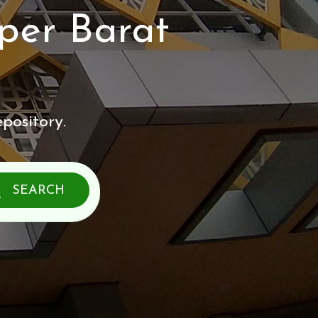
per Barat
pository.
SEARCH