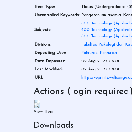
Item Type:
Thesis (Undergraduate (S1
Uncontrolled Keywords:
Pengetahuan anemia; Konsu
600 Technology (Applied s
Subjects:
600 Technology (Applied s
600 Technology (Applied s
Divisions:
Fakultas Psikologi dan Ke
Depositing User:
Fahrurozi Fahrurozi
Date Deposited:
09 Aug 2023 08:01
Last Modified:
09 Aug 2023 08:01
URI:
https://eprints.walisongo.a
Actions (login required
View Item
Downloads