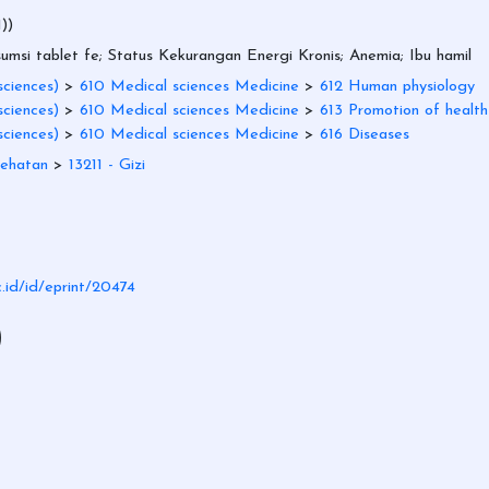
))
msi tablet fe; Status Kekurangan Energi Kronis; Anemia; Ibu hamil
ciences)
>
610 Medical sciences Medicine
>
612 Human physiology
ciences)
>
610 Medical sciences Medicine
>
613 Promotion of health
ciences)
>
610 Medical sciences Medicine
>
616 Diseases
sehatan
>
13211 - Gizi
c.id/id/eprint/20474
)