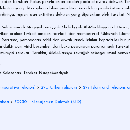
 tidak berubah. Fokus penelitian ini adalah pada aktivitas dakwah T
atan yang diterapkan dalam penelitian ini adalah pendekatan kualit
berdirinya, tujuan, dan aktivitas dakwah yang dijalankan oleh Tarekat
an Selosonan di Naqsyabandiyyah Kholidiyyah Al-Maalikiyyah di Desa
kan arahan terkait amalan tarekat, dan mempererat Ukhuwah Islamiy
 Pertama, pembacaan tahlil dan arwah jamak leluhur kepada leluhur ja
n dzikir dan wirid besumber dari buku pegangan para jamaah tarekat
ursyid tarekat. Terakhir, dilakukannya tawajjuh sebagai ritual penyuc
)
in Selosonan; Tarekat Naqsabandiyah
mparative religion)
>
290 Other religions
>
297 Islam and religions or
ikasi
>
70230 - Manajemen Dakwah (MD)