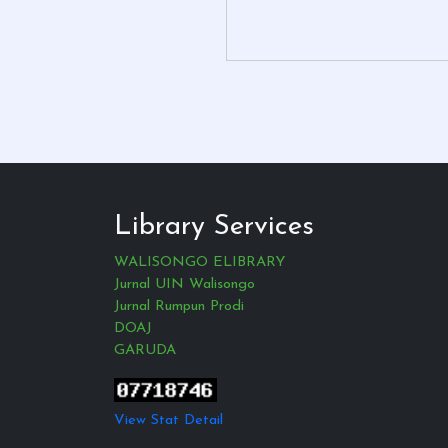
Library Services
WALISONGO ELIBRARY
Jurnal UIN Walisongo
Jurnal Rumpun Prodi
DOAJ
GARUDA
View Stat Detail