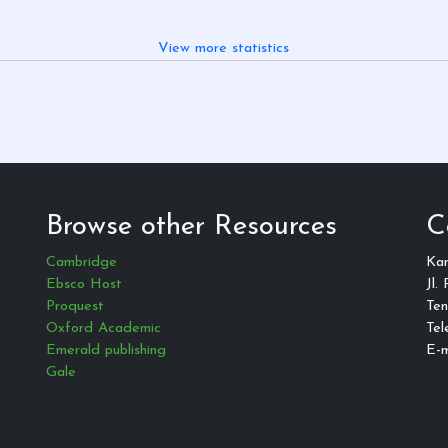
View more statistics
Browse other Resources
C
Cambridge
Ka
Ebsco Host
Jl.
Proquest
Ten
Oxford Academic
Tel
Emerald publishing
E-m
Gale