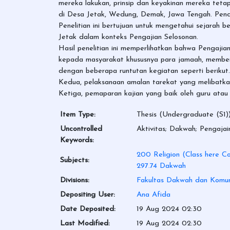
mereka lakukan, prinsip dan keyakinan mereka tetap
di Desa Jetak, Wedung, Demak, Jawa Tengah. Pendek
Penelitian ini bertujuan untuk mengetahui sejarah 
Jetak dalam konteks Pengajian Selosonan.
Hasil penelitian ini memperlihatkan bahwa Pengaji
kepada masyarakat khususnya para jamaah, memberi
dengan beberapa runtutan kegiatan seperti berikut.
Kedua, pelaksanaan amalan tarekat yang melibatka
Ketiga, pemaparan kajian yang baik oleh guru atau m
Item Type:
Thesis (Undergraduate (S1)
Uncontrolled
Aktivitas; Dakwah; Pengaja
Keywords:
200 Religion (Class here Co
Subjects:
297.74 Dakwah
Divisions:
Fakultas Dakwah dan Komun
Depositing User:
Ana Afida
Date Deposited:
19 Aug 2024 02:30
Last Modified:
19 Aug 2024 02:30