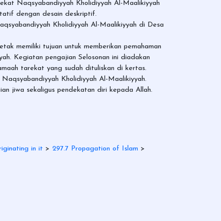
arekat Naqsyabandiyyah Kholidiyyah Al-Maalikiyyah
atif dengan desain deskriptif.
 Naqsyabandiyyah Kholidiyyah Al-Maalikiyyah di Desa
 Jetak memiliki tujuan untuk memberikan pemahaman
ah. Kegiatan pengajian Selosonan ini diadakan
maah tarekat yang sudah dituliskan di kertas.
 Naqsyabandiyyah Kholidiyyah Al-Maalikiyyah.
ian jiwa sekaligus pendekatan diri kepada Allah.
iginating in it
>
297.7 Propagation of Islam
>