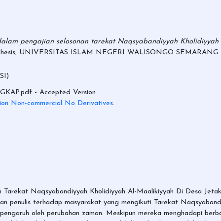
dalam pengajian selosonan tarekat Naqsyabandiyyah Kholidiyyah
) thesis, UNIVERSITAS ISLAM NEGERI WALISONGO SEMARANG.
SI)
NGKAP.pdf
- Accepted Version
ion Non-commercial No Derivatives
.
nan Tarekat Naqsyabandiyyah Kholidiyyah Al-Maalikiyyah Di Desa J
rikan penulis terhadap masyarakat yang mengikuti Tarekat Naqsyaband
erpengaruh oleh perubahan zaman. Meskipun mereka menghadapi ber