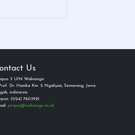
ontact Us
mpus 3 UIN Walisongo
 Prof. Dr. Hamka Km. 2 Ngaliyan, Semarang, Jawa
gah, indonesia
epon: (024) 7603921
ail:
perpus@walisongo.ac.id