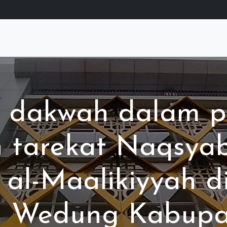
as dakwah dalam p
n tarekat Naqsya
 al-Maalikiyyah d
n Wedung Kabupa