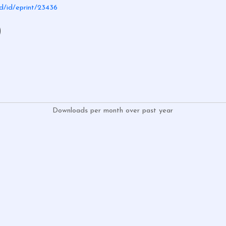
.id/id/eprint/23436
)
Downloads per month over past year