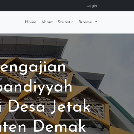
Login
Home
About
Statistic
Browse
engajian
bandiyyah
i Desa Jetak
ten Demak