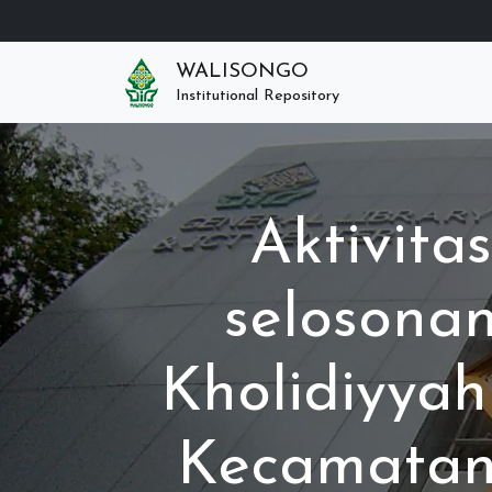
WALISONGO
Institutional Repository
Aktivit
selosona
Kholidiyyah
Kecamata