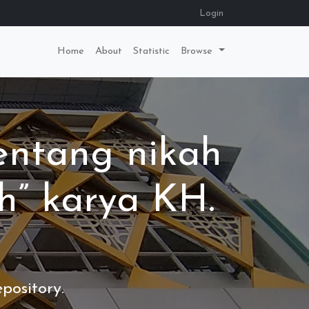
Login
Home
About
Statistic
Browse
tentang nikah
h” karya KH.
pository.