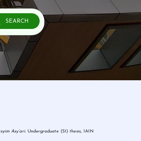
SEARCH
yim Asy’ari.
Undergraduate (S1) thesis, IAIN