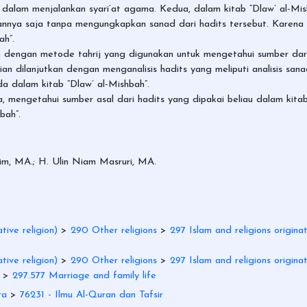
 dalam menjalankan syari’at agama. Kedua, dalam kitab “Dlaw’ al-M
a saja tanpa mengungkapkan sanad dari hadits tersebut. Karena alas
ah”.
h dengan metode tahrij yang digunakan untuk mengetahui sumber da
n dilanjutkan dengan menganalisis hadits yang meliputi analisis sanad
a dalam kitab “Dlaw’ al-Mishbah”.
ma, mengetahui sumber asal dari hadits yang dipakai beliau dalam kit
bah”.
m, MA.; H. Ulin Niam Masruri, MA.
ive religion)
>
290 Other religions
>
297 Islam and religions originat
ive religion)
>
290 Other religions
>
297 Islam and religions originat
>
297.577 Marriage and family life
ra
>
76231 - Ilmu Al-Quran dan Tafsir