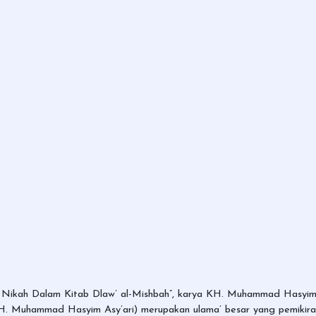
ng Nikah Dalam Kitab Dlaw’ al-Mishbah”, karya KH. Muhammad Hasyim As
KH. Muhammad Hasyim Asy’ari) merupakan ulama’ besar yang pemikiran