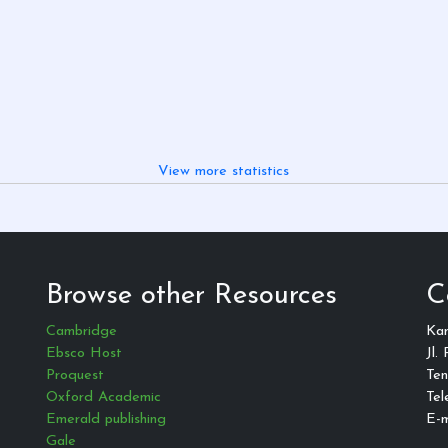
View more statistics
Browse other Resources
C
Cambridge
Ka
Ebsco Host
Jl.
Proquest
Ten
Oxford Academic
Tel
Emerald publishing
E-m
Gale