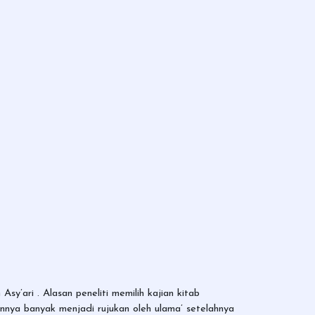
y’ari . Alasan peneliti memilih kajian kitab
nya banyak menjadi rujukan oleh ulama’ setelahnya