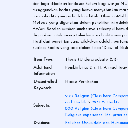
dan juga dijadikan landasan hukum bagi warga NU
menggunakan hadits yang hanya menyebutkan matanny
hadits-hadits yang ada dalam kitab “Dlaw’ al-Mishb
Metode yang digunakan dalam penelitian ini adala
Asy’ari. Setelah sumber-sumbernya terkumpul kemudia
digunakan untuk mengetahui kualitas hadits yang ad
Hasil dari penelitian yang dilakukan adalah: perta
kualitas hadits yang ada dalam kitab “Dlaw’ al-Mish
Item Type:
Thesis (Undergraduate (S1))
Additional
Pembimbing: Drs. H. Ahmad Taqwi
Information:
Uncontrolled
Hadis; Pernikahan
Keywords:
200 Religion (Class here Comparat
and Hadith
>
297.125 Hadits
Subjects:
200 Religion (Class here Comparat
Religious experience, life, practice
Divisions:
Fakultas Ushuluddin dan Humanio