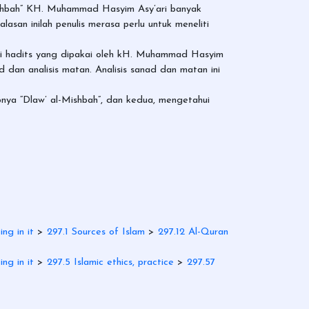
ishbah” KH. Muhammad Hasyim Asy’ari banyak
an inilah penulis merasa perlu untuk meneliti
ri hadits yang dipakai oleh kH. Muhammad Hasyim
 dan analisis matan. Analisis sanad dan matan ini
abnya “Dlaw’ al-Mishbah”, dan kedua, mengetahui
ing in it
>
297.1 Sources of Islam
>
297.12 Al-Quran
ing in it
>
297.5 Islamic ethics, practice
>
297.57