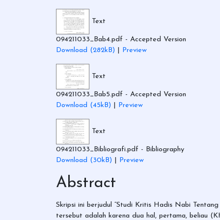
Text
094211033_Bab4.pdf
- Accepted Version
Download (282kB)
|
Preview
Text
094211033_Bab5.pdf
- Accepted Version
Download (45kB)
|
Preview
Text
094211033_Bibliografi.pdf
- Bibliography
Download (30kB)
|
Preview
Abstract
Skripsi ini berjudul “Studi Kritis Hadis Nabi Tenta
tersebut adalah karena dua hal, pertama, beliau (