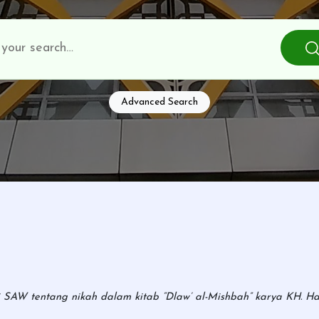
Advanced Search
bi SAW tentang nikah dalam kitab “Dlaw’ al-Mishbah” karya KH. Has