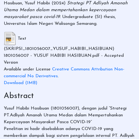
Hasibuan, Yusuf Habibi
(2024)
Strategi PT Adliyah Amanah
Utama Medan dalam mempertahankan kepercayaan
masyarakat pasca covid-19.
Undergraduate (S1) thesis,
Universitas Islam Negeri Walisongo Semarang.
Text
(SKRIPSI_1801056007_YUSUF_HABIBI_HASIBUAN)
1801056007 - YUSUF HABIBI HASIBUAN.pdf
- Accepted
Version
Available under License
Creative Commons Attribution Non-
commercial No Derivatives
.
Download (1MB)
Abstract
Yusuf Habibi Hasibuan (1801056007), dengan judul “Strategi
PT.Adliyah Amanah Utama Medan dalam Mempertahankan
Kepercayaan Masyarakat Pasca COVID-19”
Penelitian ini hadir disebabkan adanya COVID-19 yang
memberikan dampak bagi sistem pengelolaan internal PT. Adliyah