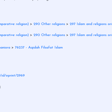
parative religion)
>
290 Other religions
>
297 Islam and religions ori
parative religion)
>
290 Other religions
>
297 Islam and religions ori
aniora
>
76237 - Aqidah Filsafat Islam
d/id/eprint/2969
)