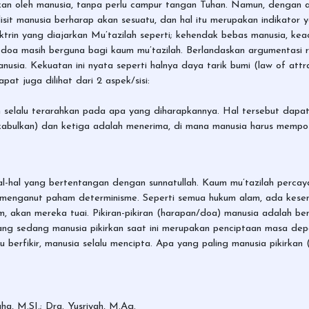
akan oleh manusia, tanpa perlu campur tangan Tuhan. Namun, dengan
lisit manusia berharap akan sesuatu, dan hal itu merupakan indikato
iktrin yang diajarkan Mu’tazilah seperti; kehendak bebas manusia, ke
 doa masih berguna bagi kaum mu’tazilah. Berlandaskan argumentasi 
nusia. Kekuatan ini nyata seperti halnya daya tarik bumi (law of attra
at juga dilihat dari 2 aspek/sisi:
an selalu terarahkan pada apa yang diharapkannya. Hal tersebut dapa
bulkan) dan ketiga adalah menerima, di mana manusia harus memposi
-hal yang bertentangan dengan sunnatullah. Kaum mu’tazilah percay
menganut paham determinisme. Seperti semua hukum alam, ada kesem
 akan mereka tuai. Pikiran-pikiran (harapan/doa) manusia adalah be
ng sedang manusia pikirkan saat ini merupakan penciptaan masa de
lu berfikir, manusia selalu mencipta. Apa yang paling manusia pikirk
a, M.SI.; Dra. Yusriyah, M.Ag.