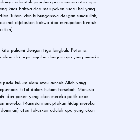
 adanya sebentuk pengharapan manusia atas apa
r yang kuat bahwa doa merupakan suatu hal yang
adilan Tuhan, dan hubungannya dengan sunatullah,
rasional dijelaskan bahwa doa merupakan bentuk
ction).
t kita pahami dengan tiga langkah. Petama,
sikan diri agar sejalan dengan apa yang mereka
a pada hukum alam atau sunnah Allah yang
purnaan total dalam hukum tersebut. Manusia
nih, dan panen yang akan mereka petik akan
pan mereka. Manusia menciptakan hidup mereka
an (dominan) atau fokuskan adalah apa yang akan