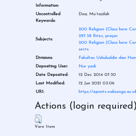
Information:
Uncontrolled
Doa; Mu’tazilah
Keywords:
200 Religion (Class here Com
297.38 Rites, prayer
Subjects:
200 Religion (Class here Com
sects
Divisions:
Fakultas Ushuluddin dan Hum
Depositing User:
Nur yadi
Date Deposited:
12 Dec 2014 07:30
Last Modified:
12 Jun 2021 03:06
URI:
https://eprints.walisongo.ac.i
Actions (login required
View Item