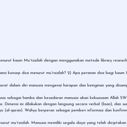
menurut kaum Mu’tazilah dengan menggunakan metode library reseach (
aimana konsep doa menurut mu’tazilah? 2) Apa peranan doa bagi kaum 
srat dalam diri manusia mengenai harapan dan keinginan yang disamp
usia sebagai hamba dan kesadaran manusia akan kekuasaan Allah SWT
 Dimensi ini dilakukan dengan langsung secara verbal (lisan), dan sun
yu (al-quran). Wahyu berperan sebagai pemberi informasi dan konfir
rut mu’tazilah. Manusia memiliki segala daya yang telah diciptakan