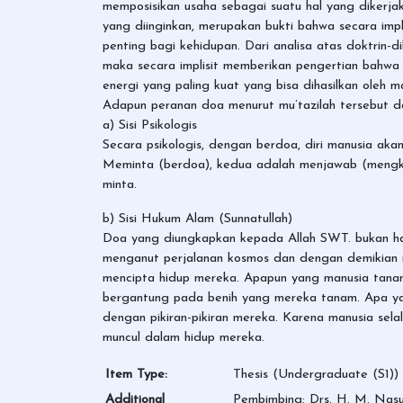
memposisikan usaha sebagai suatu hal yang dikerj
yang diinginkan, merupakan bukti bahwa secara imp
penting bagi kehidupan. Dari analisa atas doktrin-d
maka secara implisit memberikan pengertian bahwa
energi yang paling kuat yang bisa dihasilkan oleh ma
Adapun peranan doa menurut mu’tazilah tersebut dap
a) Sisi Psikologis
Secara psikologis, dengan berdoa, diri manusia ak
Meminta (berdoa), kedua adalah menjawab (mengka
minta.
b) Sisi Hukum Alam (Sunnatullah)
Doa yang diungkapkan kepada Allah SWT. bukan hal
menganut perjalanan kosmos dan dengan demikian 
mencipta hidup mereka. Apapun yang manusia tanam,
bergantung pada benih yang mereka tanam. Apa ya
dengan pikiran-pikiran mereka. Karena manusia sela
muncul dalam hidup mereka.
Item Type:
Thesis (Undergraduate (S1))
Additional
Pembimbing: Drs. H. M. Nasuh