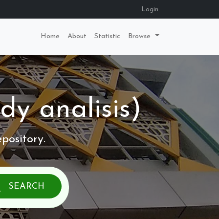
Login
Home
About
Statistic
Browse
y analisis)
pository.
SEARCH