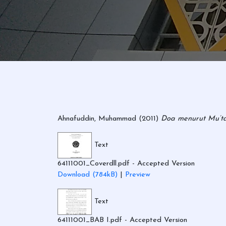
Ahnafuddin, Muhammad
(2011)
Doa menurut Mu’taz
Text
64111001_Coverdll.pdf
- Accepted Version
Download (784kB)
|
Preview
Text
64111001_BAB I.pdf
- Accepted Version