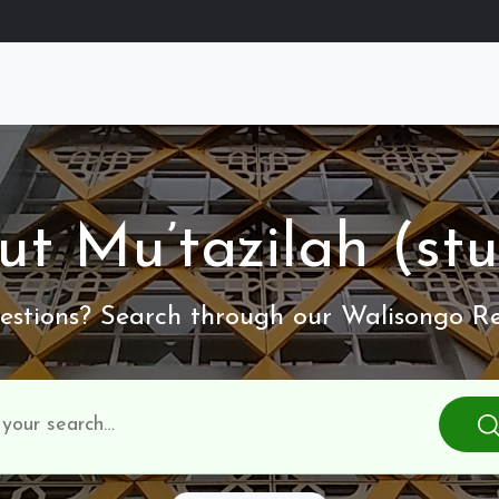
t Mu’tazilah (stud
stions? Search through our Walisongo Re