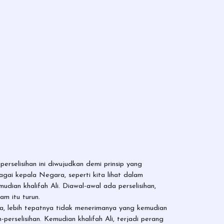
erselisihan ini diwujudkan demi prinsip yang
gai kepala Negara, seperti kita lihat dalam
dian khalifah Ali. Diawal-awal ada perselisihan,
m itu turun.
ya, lebih tepatnya tidak menerimanya yang kemudian
perselisihan. Kemudian khalifah Ali, terjadi perang