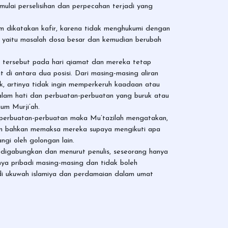
 mulai perselisihan dan perpecahan terjadi yang
m dikatakan kafir, karena tidak menghukumi dengan
gi, yaitu masalah dosa besar dan kemudian berubah
 tersebut pada hari qiamat dan mereka tetap
di antara dua posisi. Dari masing-masing aliran
ak, artinya tidak ingin memperkeruh kaadaan atau
dalam hati dan perbuatan-perbuatan yang buruk atau
um Murji’ah.
a perbuatan-perbuatan maka Mu’tazilah mengatakan,
dan bahkan memaksa mereka supaya mengikuti apa
gi oleh golongan lain.
 digabungkan dan menurut penulis, seseorang hanya
ya pribadi masing-masing dan tidak boleh
adi ukuwah islamiya dan perdamaian dalam umat