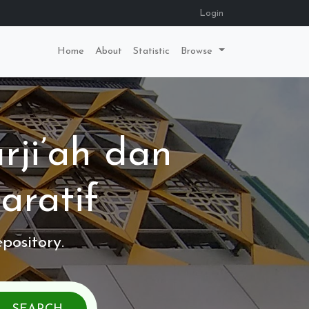
Login
Home
About
Statistic
Browse
rji’ah dan
aratif
pository.