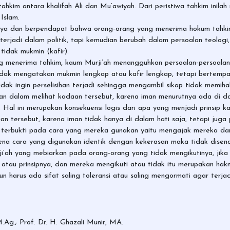
tahkim antara khalifah Ali dan Mu’awiyah. Dari peristiwa tahkim inilah
Islam.
rinya dan berpendapat bahwa orang-orang yang menerima hokum tahki
n terjadi dalam politik, tapi kemudian berubah dalam persoalan teolo
tidak mukmin (kafir).
g menerima tahkim, kaum Murji’ah menangguhkan persoalan-persoalan
ak mengatakan mukmin lengkap atau kafir lengkap, tetapi bertempat 
dak ingin perselisihan terjadi sehingga mengambil sikap tidak memih
angan dalam melihat kadaan tersebut, karena iman menurutnya ada di 
Hal ini merupakan konsekuensi logis dari apa yang menjadi prinsip ka
n tersebut, karena iman tidak hanya di dalam hati saja, tetapi jug
ni terbukti pada cara yang mereka gunakan yaitu mengajak mereka 
ena cara yang digunakan identik dengan kekerasan maka tidak disenan
i’ah yang mebiarkan pada orang-orang yang tidak mengikutinya, jika
tau prinsipnya, dan mereka mengikuti atau tidak itu merupakan hakn
 harus ada sifat saling toleransi atau saling mengormati agar terj
.Ag.; Prof. Dr. H. Ghazali Munir, MA.