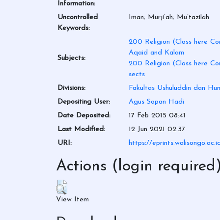
Information:
Uncontrolled
Iman; Murji’ah; Mu’tazilah
Keywords:
200 Religion (Class here Com
Aqaid and Kalam
Subjects:
200 Religion (Class here Com
sects
Divisions:
Fakultas Ushuluddin dan Hu
Depositing User:
Agus Sopan Hadi
Date Deposited:
17 Feb 2015 08:41
Last Modified:
12 Jun 2021 02:37
URI:
https://eprints.walisongo.ac.
Actions (login required
View Item