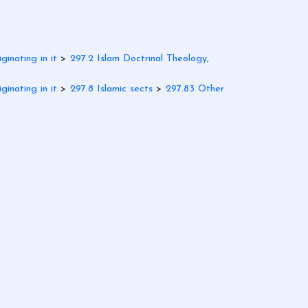
ginating in it
>
297.2 Islam Doctrinal Theology,
ginating in it
>
297.8 Islamic sects
>
297.83 Other