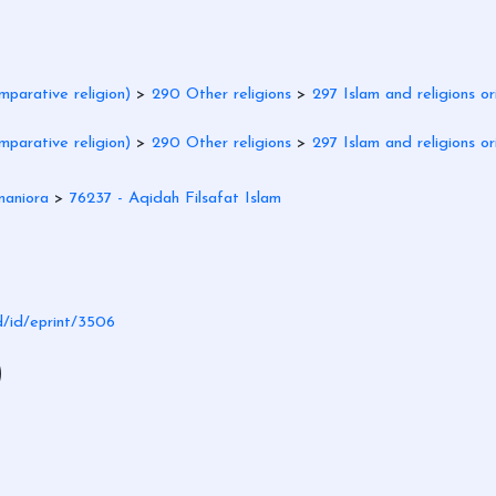
parative religion)
>
290 Other religions
>
297 Islam and religions ori
parative religion)
>
290 Other religions
>
297 Islam and religions ori
maniora
>
76237 - Aqidah Filsafat Islam
id/id/eprint/3506
)