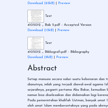
Download (65kB)
|
Preview
Text
4105012 _ Bab 5.pdf
- Accepted Version
Download (13kB)
|
Preview
Text
4105012 _ Bibliografi.pdf
- Bibliography
Download (9kB)
|
Preview
Abstract
Setiap manusia secara naluri suatu kebenaran dan ti
dianutnya, inilah yang terjadi diawal-awal agama I
sejarahnya, peganti pertama Abu Bakar, kemudian be
namun bisa diselesaikan dan didamaikan lagi karen
Pada pemerintahan khalifah Ustman, banyak umat Is
oleh umat Islam memberontaknya yang pada akirnya kh