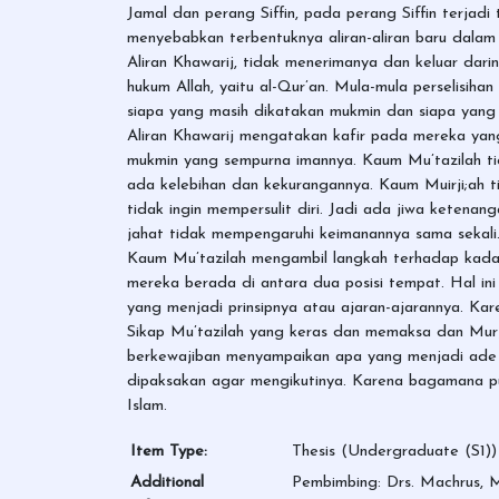
Jamal dan perang Siffin, pada perang Siffin terjadi 
menyebabkan terbentuknya aliran-aliran baru dalam 
Aliran Khawarij, tidak menerimanya dan keluar da
hukum Allah, yaitu al-Qur’an. Mula-mula perselisiha
siapa yang masih dikatakan mukmin dan siapa yang 
Aliran Khawarij mengatakan kafir pada mereka yan
mukmin yang sempurna imannya. Kaum Mu’tazilah tid
ada kelebihan dan kekurangannya. Kaum Muirji;ah ti
tidak ingin mempersulit diri. Jadi ada jiwa keten
jahat tidak mempengaruhi keimanannya sama sekali. 
Kaum Mu’tazilah mengambil langkah terhadap kadaa
mereka berada di antara dua posisi tempat. Hal i
yang menjadi prinsipnya atau ajaran-ajarannya. Kar
Sikap Mu’tazilah yang keras dan memaksa dan Murj
berkewajiban menyampaikan apa yang menjadi ade a
dipaksakan agar mengikutinya. Karena bagamana pun
Islam.
Item Type:
Thesis (Undergraduate (S1))
Additional
Pembimbing: Drs. Machrus, M