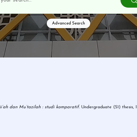
Advanced Search
’ah dan Mu’tazilah : studi komparatif.
Undergraduate (S1) thesis, 