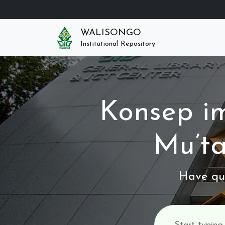
WALISONGO
Institutional Repository
Konsep im
Mu’ta
Have que