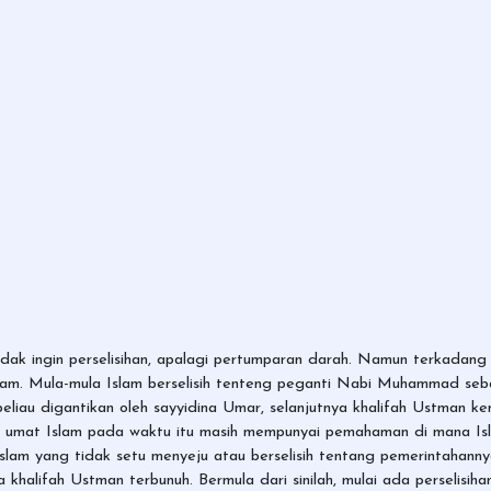
dak ingin perselisihan, apalagi pertumparan darah. Namun terkadang p
slam. Mula-mula Islam berselisih tenteng peganti Nabi Muhammad seba
liau digantikan oleh sayyidina Umar, selanjutnya khalifah Ustman kemu
a umat Islam pada waktu itu masih mempunyai pemahaman di mana Isla
lam yang tidak setu menyeju atau berselisih tentang pemerintahann
alifah Ustman terbunuh. Bermula dari sinilah, mulai ada perselisihan-