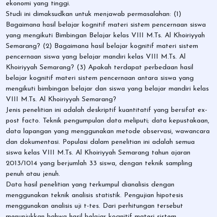
ekonomi yang tinggi.
Studi ini dimaksudkan untuk menjawab permasalahan: (1)
Bagaimana hasil belajar kognitif materi sistem pencernaan siswa
yang mengikuti Bimbingan Belajar kelas VIII M.Ts. Al Khoiriyyah
Semarang? (2) Bagaimana hasil belajar kognitif materi sistem
pencernaan siswa yang belajar mandiri kelas VIII M.Ts. Al
Khoiriyyah Semarang? (3) Apakah terdapat perbedaan hasil
belajar kognitif materi sistem pencernaan antara siswa yang
mengikuti bimbingan belajar dan siswa yang belajar mandiri kelas
VIII M.Ts. Al Khoiriyyah Semarang?
Jenis penelitian ini adalah deskriptif kuantitatif yang bersifat ex-
post facto. Teknik pengumpulan data meliputi; data kepustakaan,
data lapangan yang menggunakan metode observasi, wawancara
dan dokumentasi. Populasi dalam penelitian ini adalah semua
siswa kelas VIII M.Ts. Al Khoiriyyah Semarang tahun ajaran
2013/1014 yang berjumlah 33 siswa, dengan teknik sampling
penuh atau jenuh.
Data hasil penelitian yang terkumpul dianalisis dengan
menggunakan teknik analisis statistik. Pengujian hipotesis
menggunakan analisis uji t-tes. Dari perhitungan tersebut
menunjukkan bahwa hasil belajar kognitif materi sistem