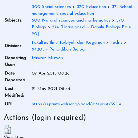
300 Social sciences
>
370 Education
>
371 School
management; special education
Subjects:
500 Natural sciences and mathematics
>
570
Biology
>
574 [Unassigned -- Dahulu Biology-Edisi
20]
Fakultas Ilmu Tarbiyah dan Keguruan
>
Tadris
>
Divisions:
84205 - Pendidikan Biologi
Depositing
Miswan Miswan
User:
Date
07 Apr 2015 08:26
Deposited:
Last
21 May 2021 08:44
Modified:
URI:
https://eprints.walisongo.ac.id/id/eprint/3904
Actions (login required)
View Item