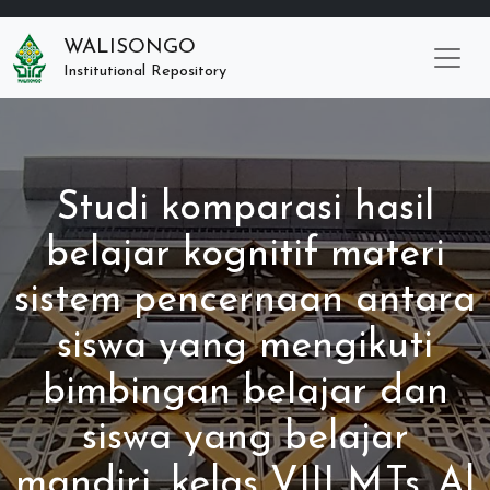
WALISONGO
Institutional Repository
Studi komparasi hasil
belajar kognitif materi
sistem pencernaan antara
siswa yang mengikuti
bimbingan belajar dan
siswa yang belajar
mandiri, kelas VIII M.Ts. Al