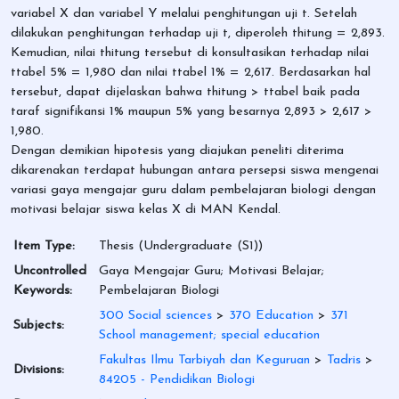
variabel X dan variabel Y melalui penghitungan uji t. Setelah
dilakukan penghitungan terhadap uji t, diperoleh thitung = 2,893.
Kemudian, nilai thitung tersebut di konsultasikan terhadap nilai
ttabel 5% = 1,980 dan nilai ttabel 1% = 2,617. Berdasarkan hal
tersebut, dapat dijelaskan bahwa thitung > ttabel baik pada
taraf signifikansi 1% maupun 5% yang besarnya 2,893 > 2,617 >
1,980.
Dengan demikian hipotesis yang diajukan peneliti diterima
dikarenakan terdapat hubungan antara persepsi siswa mengenai
variasi gaya mengajar guru dalam pembelajaran biologi dengan
motivasi belajar siswa kelas X di MAN Kendal.
Item Type:
Thesis (Undergraduate (S1))
Uncontrolled
Gaya Mengajar Guru; Motivasi Belajar;
Keywords:
Pembelajaran Biologi
300 Social sciences
>
370 Education
>
371
Subjects:
School management; special education
Fakultas Ilmu Tarbiyah dan Keguruan
>
Tadris
>
Divisions:
84205 - Pendidikan Biologi