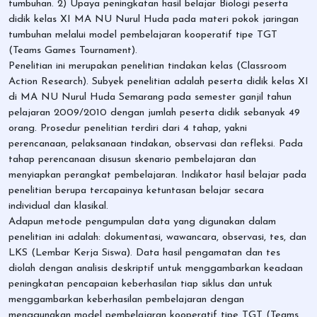
tumbuhan. 2) Upaya peningkatan hasil belajar Biologi peserta
didik kelas XI MA NU Nurul Huda pada materi pokok jaringan
tumbuhan melalui model pembelajaran kooperatif tipe TGT
(Teams Games Tournament).
Penelitian ini merupakan penelitian tindakan kelas (Classroom
Action Research). Subyek penelitian adalah peserta didik kelas XI
di MA NU Nurul Huda Semarang pada semester ganjil tahun
pelajaran 2009/2010 dengan jumlah peserta didik sebanyak 49
orang. Prosedur penelitian terdiri dari 4 tahap, yakni
perencanaan, pelaksanaan tindakan, observasi dan refleksi. Pada
tahap perencanaan disusun skenario pembelajaran dan
menyiapkan perangkat pembelajaran. Indikator hasil belajar pada
penelitian berupa tercapainya ketuntasan belajar secara
individual dan klasikal.
Adapun metode pengumpulan data yang digunakan dalam
penelitian ini adalah: dokumentasi, wawancara, observasi, tes, dan
LKS (Lembar Kerja Siswa). Data hasil pengamatan dan tes
diolah dengan analisis deskriptif untuk menggambarkan keadaan
peningkatan pencapaian keberhasilan tiap siklus dan untuk
menggambarkan keberhasilan pembelajaran dengan
menggunakan model pembelajaran kooperatif tipe TGT (Teams