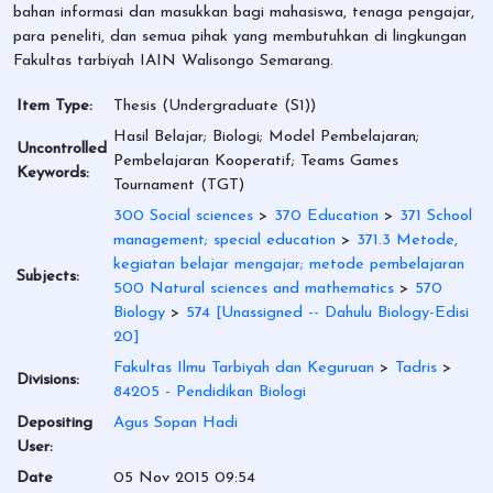
bahan informasi dan masukkan bagi mahasiswa, tenaga pengajar,
para peneliti, dan semua pihak yang membutuhkan di lingkungan
Fakultas tarbiyah IAIN Walisongo Semarang.
Item Type:
Thesis (Undergraduate (S1))
Hasil Belajar; Biologi; Model Pembelajaran;
Uncontrolled
Pembelajaran Kooperatif; Teams Games
Keywords:
Tournament (TGT)
300 Social sciences
>
370 Education
>
371 School
management; special education
>
371.3 Metode,
kegiatan belajar mengajar; metode pembelajaran
Subjects:
500 Natural sciences and mathematics
>
570
Biology
>
574 [Unassigned -- Dahulu Biology-Edisi
20]
Fakultas Ilmu Tarbiyah dan Keguruan
>
Tadris
>
Divisions:
84205 - Pendidikan Biologi
Depositing
Agus Sopan Hadi
User:
Date
05 Nov 2015 09:54