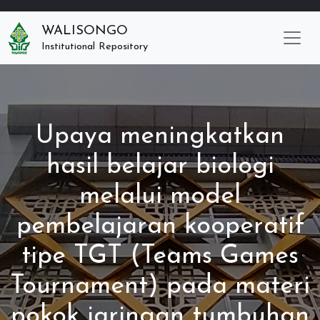
WALISONGO
Institutional Repository
Upaya meningkatkan
hasil belajar biologi
melalui model
pembelajaran kooperatif
tipe TGT (Teams Games
Tournament) pada materi
pokok jaringan tumbuhan