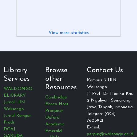
View more statistics
Library
Browse
Contact Us
Services
other
Kampus 3 UIN
Resources
Walisongo
WALISONGO
Jl. Prof. Dr. Hamka Km.
ELIBRARY
Cambridge
2 Ngaliyan, Semarang,
Jurnal UIN
Ebsco Host
Jawa Tengah, indonesia
Walisongo
Proquest
Telepon: (024)
Jurnal Rumpun
Oxford
7603921
Prodi
Academic
E-mail:
DOAJ
Emerald
perpus@walisongo.ac.id
GARUDA