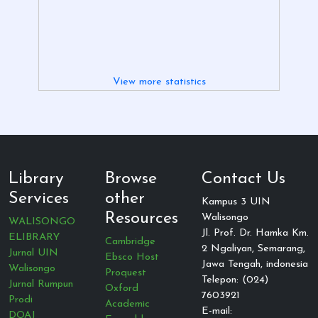
View more statistics
Library
Browse
Contact Us
Services
other
Kampus 3 UIN
Resources
Walisongo
WALISONGO
Jl. Prof. Dr. Hamka Km.
ELIBRARY
Cambridge
2 Ngaliyan, Semarang,
Jurnal UIN
Ebsco Host
Jawa Tengah, indonesia
Walisongo
Proquest
Telepon: (024)
Jurnal Rumpun
Oxford
7603921
Prodi
Academic
E-mail:
DOAJ