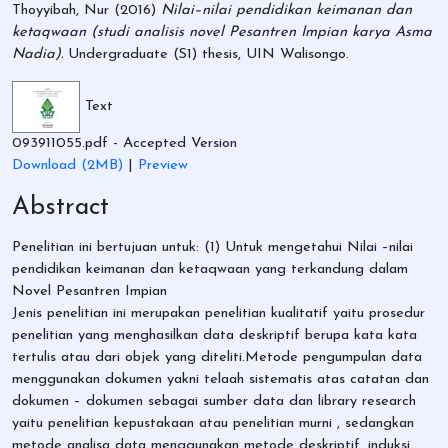
Thoyyibah, Nur
(2016)
Nilai–nilai pendidikan keimanan dan
ketaqwaan (studi analisis novel Pesantren Impian karya Asma
Nadia).
Undergraduate (S1) thesis, UIN Walisongo.
Text
093911055.pdf
- Accepted Version
Download (2MB)
|
Preview
Abstract
Penelitian ini bertujuan untuk: (1) Untuk mengetahui Nilai –nilai
pendidikan keimanan dan ketaqwaan yang terkandung dalam
Novel Pesantren Impian
Jenis penelitian ini merupakan penelitian kualitatif yaitu prosedur
penelitian yang menghasilkan data deskriptif berupa kata kata
tertulis atau dari objek yang diteliti.Metode pengumpulan data
menggunakan dokumen yakni telaah sistematis atas catatan dan
dokumen – dokumen sebagai sumber data dan library research
yaitu penelitian kepustakaan atau penelitian murni , sedangkan
metode analisa data menggunakan metode deskriptif, induksi,