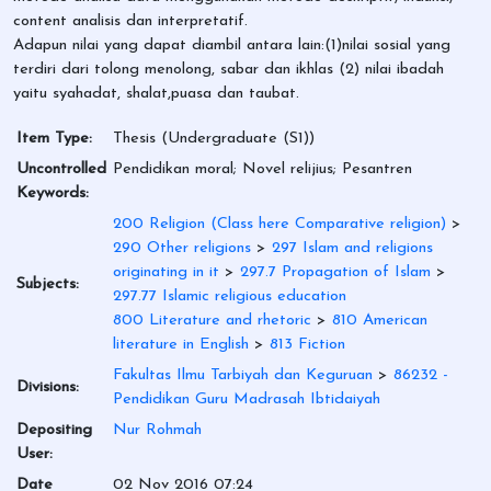
content analisis dan interpretatif.
Adapun nilai yang dapat diambil antara lain:(1)nilai sosial yang
terdiri dari tolong menolong, sabar dan ikhlas (2) nilai ibadah
yaitu syahadat, shalat,puasa dan taubat.
Item Type:
Thesis (Undergraduate (S1))
Uncontrolled
Pendidikan moral; Novel relijius; Pesantren
Keywords:
200 Religion (Class here Comparative religion)
>
290 Other religions
>
297 Islam and religions
originating in it
>
297.7 Propagation of Islam
>
Subjects:
297.77 Islamic religious education
800 Literature and rhetoric
>
810 American
literature in English
>
813 Fiction
Fakultas Ilmu Tarbiyah dan Keguruan
>
86232 -
Divisions:
Pendidikan Guru Madrasah Ibtidaiyah
Depositing
Nur Rohmah
User:
Date
02 Nov 2016 07:24