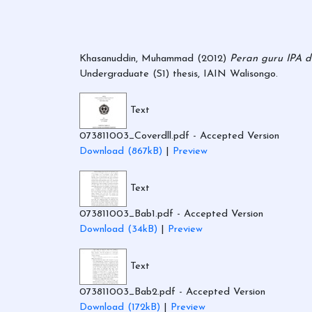
Khasanuddin, Muhammad
(2012)
Peran guru IPA d
Undergraduate (S1) thesis, IAIN Walisongo.
Text
073811003_Coverdll.pdf
- Accepted Version
Download (867kB)
|
Preview
Text
073811003_Bab1.pdf
- Accepted Version
Download (34kB)
|
Preview
Text
073811003_Bab2.pdf
- Accepted Version
Download (172kB)
|
Preview