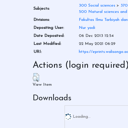
300 Social sciences
>
370
Subjects:
500 Natural sciences and
Divisions:
Fakultas Ilmu Tarbiyah da
Depositing User:
Nur yadi
Date Deposited:
06 Dec 2013 12:54
Last Modified:
22 May 2021 06:29
URI:
https://eprints.walisongo.a
Actions (login required
View Item
Downloads
Loading...