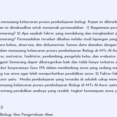
menunjang kelancaran proses pembelajaran biologi. Kajian ini dilatar
tian ini dimaksudkan untuk menjawab permasalahan : 1) Bagaimana pe
 Semarang? 2) Apa sajakah faktor yang mendukung dan menghambat 
emarang? Permasalahan tersebut dibahas melalui studi lapangan yang
 bebas, observasi, dan dokumentasi. Semua data dianalisis dengan p
dalam menunjang kelancaran proses pembelajaran Biologi di MTs Al-As
sator, motivator, fasilitator, pembimbing, pengelola kelas, dan evalua
gpati Semarang dapat dikategorikan baik dan tidak hanya terbatas s
an ikut berperannya Guru IPA dalam membimbing siswa yang sedang men
g tua siswa agar lebih memperhatikan pendidikan siswa. 2) Faktor-
-Asror yaitu : Media pembelajaran yang tersedia di sekolah cukup m
jang kelancaran proses pembelajaran Biologi di MTs Al-Asror yaitu 
 tentang pendidikan anaknya yang rendah, tingkat kemampuan siswa y
))
Biologi; Ilmu Pengetahuan Alam