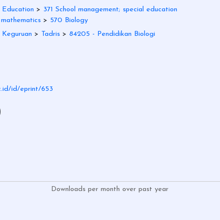
 Education
>
371 School management; special education
 mathematics
>
570 Biology
n Keguruan
>
Tadris
>
84205 - Pendidikan Biologi
c.id/id/eprint/653
)
Downloads per month over past year