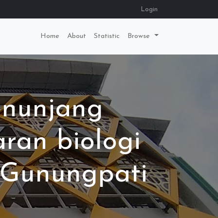
Login
Home
About
Statistic
Browse
enunjang
ran biologi
r Gunungpati