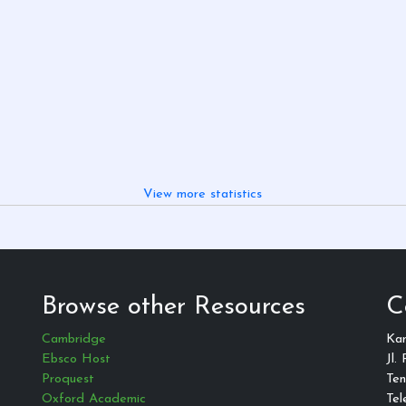
View more statistics
Browse other Resources
C
Cambridge
Ka
Ebsco Host
Jl.
Proquest
Ten
Oxford Academic
Tel