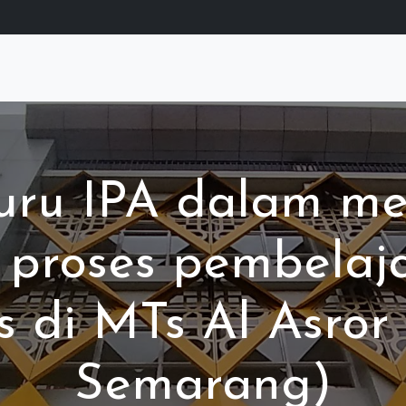
uru IPA dalam m
 proses pembelaja
s di MTs Al Asro
Semarang)