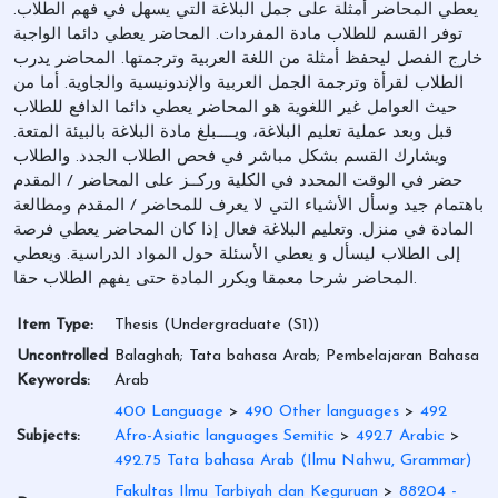
يعطي المحاضر أمثلة على جمل البلاغة التي يسهل في فهم الطلاب.
توفر القسم للطلاب مادة المفردات. المحاضر يعطي دائما الواجبة
خارج الفصل ليحفظ أمثلة من اللغة العربية وترجمتها. المحاضر يدرب
الطلاب لقرأة وترجمة الجمل العربية والإندونيسية والجاوية. أما من
حيث العوامل غير اللغوية هو المحاضر يعطي دائما الدافع للطلاب
قبل وبعد عملية تعليم البلاغة، ويــــبلغ مادة البلاغة بالبيئة المتعة.
ويشارك القسم بشكل مباشر في فحص الطلاب الجدد. والطلاب
حضر في الوقت المحدد في الكلية وركــز على المحاضر / المقدم
باهتمام جيد وسأل الأشياء التي لا يعرف للمحاضر / المقدم ومطالعة
المادة في منزل. وتعليم البلاغة فعال إذا كان المحاضر يعطي فرصة
إلى الطلاب ليسأل و يعطي الأسئلة حول المواد الدراسية. ويعطي
المحاضر شرحا معمقا ويكرر المادة حتى يفهم الطلاب حقا.
Item Type:
Thesis (Undergraduate (S1))
Uncontrolled
Balaghah; Tata bahasa Arab; Pembelajaran Bahasa
Keywords:
Arab
400 Language
>
490 Other languages
>
492
Subjects:
Afro-Asiatic languages Semitic
>
492.7 Arabic
>
492.75 Tata bahasa Arab (Ilmu Nahwu, Grammar)
Fakultas Ilmu Tarbiyah dan Keguruan
>
88204 -