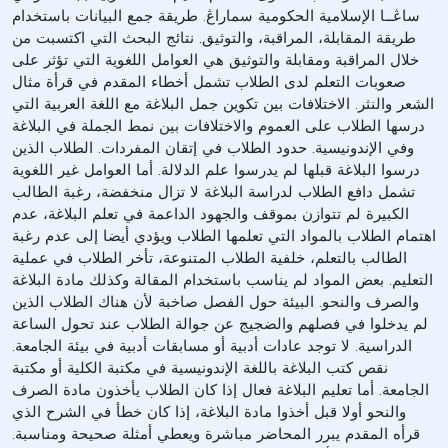
ساڠــا الإسلامية الحكومية سماراڠ. طريقة جمع البيانات باستخدام
طريقة المقابلة، المراقبة، والتوثيق. نتائج البحث التي اكتسبت من
خلال المراقبة ومقابلة والتوثيق هي العوامل اللغوية التي تؤثر على
صعوبات التعلم لدى الطلاب تشمل أخطاء المقدم في قرأة مثال
الشعر والنثر. الاختلافات بين تكوين جمل البلاغة مع اللغة العربية التي
درسها الطلاب على العموم والاختلافات بين نمط الجملة في البلاغة
وفي الإندونيسية. حدود الطلاب في إتقان المفردات. الطلاب الذين
درسوا البلاغة قبلها لم يدرسوا علم الدلالة. أما العوامل غير اللغوية
تشمل دافع الطلاب لدراسة البلاغة لا تزال منخفضة، رغبة الطالب
الكبيرة لم تتوازن بموقف والجهود الداعمة في تعلم البلاغة، عدم
اهتمام الطلاب بالمواد التي تعلمها الطلاب ويؤدي أيضا إلى عدم رغبة
الطالب بالتعلم، خلفية الطلاب المتنوعة، تأخر الطلاب في عملية
التعليم. بعض المواد لم يناسب باستخدام المقالة وكذلك مادة البلاغة
والصرف والنحو. البيئة حول الفصل صاخبة لأن هناك الطلاب الذين
لم يدخلوا في فصلهم والضجيج عن جوالة الطلاب عند تحول الساعة
الدراسية. لا توجد عادات أدبية أو مسابقات أدبية في بيئة الجامعة.
نقص كتب البلاغة باللغة الإندونيسية في مكتبة الكلية أو مكتبة
الجامعة. أما تعليم البلاغة فعال إذا كان الطلاب يأخذون مادة الصرف
والنحو أولا قبل أخذوا مادة البلاغة، إذا كان خطأ في الشرح الذي
قرأه المقدم يبرر المحاضر مباشرة ويعطي أمثلة صحيحة ومناسبة.