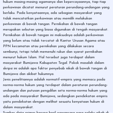
hukum masing-masing agamanya dan kepercayaannya, tiap-tiap
perkawinan dicatat menurut peraturan perundang-undangan yang
berlaku. Pada kenyataannya, ada sebagian masyarakat yang
tidak mencatatkan perkawinan atau memilih melakukan
perkawinan di bawah tangan. Pernikahan di bawah tangan
merupakan sebutan yang biasa digunakan di tengah masyarakat.
Pernikahan di bawah tangan ini maksudnya adalah perkawinan
yang belum atau tidak tercatat di Kantor Urusan Agama atau
PPN kecamatan atau pernikahan yang dilakukan secara
sembunyi, tetapi telah memenuhi rukun dan syarat pernikahan
menurut hukum Islam. Hal tersebut juga terdapat dalam
masyarakat Bumijawa Kabupaten Tegal. Pokok masalah dalam
skripsi ini adalah apa faktor penyebab nikah di bawah tangan di
Bumijawa dan akibat hukumnya.
Jenis penelitiannya adalah normatif-empiris yang memacu pada
norma-norma hukum yang terdapat dalam peraturan perundang-
undangan dan putusan pengdilan seta norma-norma hukum yang
ada pada masyarakat Bumijawa, sedangkan pendekatan empiris
yaitu pendekatan dengan melihat sesuatu kenyataan hukum di
dalam masyarakat.
Sumber data primer berupa hasil wawancara para pelaku nikah di