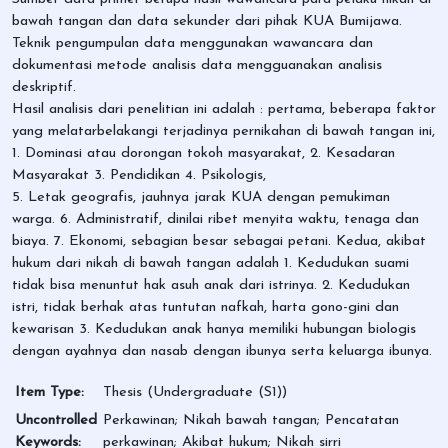
bawah tangan dan data sekunder dari pihak KUA Bumijawa.
Teknik pengumpulan data menggunakan wawancara dan
dokumentasi metode analisis data mengguanakan analisis
deskriptif.
Hasil analisis dari penelitian ini adalah : pertama, beberapa faktor
yang melatarbelakangi terjadinya pernikahan di bawah tangan ini,
1. Dominasi atau dorongan tokoh masyarakat, 2. Kesadaran
Masyarakat 3. Pendidikan 4. Psikologis,
5. Letak geografis, jauhnya jarak KUA dengan pemukiman
warga. 6. Administratif, dinilai ribet menyita waktu, tenaga dan
biaya. 7. Ekonomi, sebagian besar sebagai petani. Kedua, akibat
hukum dari nikah di bawah tangan adalah 1. Kedudukan suami
tidak bisa menuntut hak asuh anak dari istrinya. 2. Kedudukan
istri, tidak berhak atas tuntutan nafkah, harta gono-gini dan
kewarisan 3. Kedudukan anak hanya memiliki hubungan biologis
dengan ayahnya dan nasab dengan ibunya serta keluarga ibunya.
Item Type:
Thesis (Undergraduate (S1))
Uncontrolled
Perkawinan; Nikah bawah tangan; Pencatatan
Keywords:
perkawinan; Akibat hukum; Nikah sirri