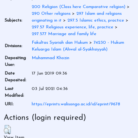
200 Religion (Class here Comparative religion)
>
290 Other religions
>
297 Islam and religions
Subjects:
originating in it
>
297.5 Islamic ethics, practice
>
297.57 Religious experience, life, practice
>
297.577 Marriage and family life
Fakultas Syariah dan Hukum
>
74230 - Hukum
Divisions:
Keluarga Islam (Ahwal al-Syakhsiyyah)
Depositing
Muhammad Khozin
User:
Date
17 Jun 2019 09:36
Deposited:
Last
03 Jul 2021 04:36
Modified:
URI:
https://eprints.walisongo.ac.id/id/eprint/9678
Actions (login required)
View Item