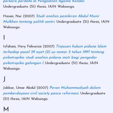
perkara perdata di Pengadilan Agama Kendal.
Undergraduate (S1) thesis, IAIN Walisongo.
Hasan, Nur
(2007)
Studi analisis pemikiran Abdul Munir
Mulkhan tentang politik santri.
Undergraduate (S1) thesis, IAIN
Walisongo.
I
Isfahani, Hery Fahrurozi
(2007)
Tinjauan hukum pidana Islam
terhadap pasal 59 ayat (2) uu nomor 5 tahun 1997 tentang
psikotropika: studi analisis pidana mati bagi pengedar
psikotropika golongan I.
Undergraduate (S1) thesis, IAIN
Walisongo.
J
Jabbar, Umar Abdul
(2007)
Peran Muhammadiyah dalam
pemberdayaan civil society pasca reformasi.
Undergraduate
(S1) thesis, IAIN Walisongo.
M