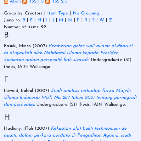
Atom
RSS 1.0
RSS 2.0
Group by:
Creators
|
Item Type
|
No Grouping
Jump to:
B
|
F
|
H
|
I
|
J
|
M
|
N
|
P
|
R
|
S
|
W
|
Z
Number of items:
22
.
B
Basuki, Minto
(2007)
Pemberian gelar wali al-amr al-dharuri
bi al-syaukah oleh Nahdlatul Ulama kepada Presiden
Soekarno dalam perspektif fiqh siyasah.
Undergraduate (S1)
thesis, IAIN Walisongo.
F
Fawaid, Bahrul
(2007)
Studi analisis terhadap fatwa Majelis
Ulama Indonesia MUI) No. 287 tahun 2001 tentang pornografi
dan pornoaksi.
Undergraduate (S1) thesis, IAIN Walisongo.
H
Hadiany, Iffah
(2007)
Kekuatan alat bukti testimonium de
auditu dalam perkara perdata di Pengadilan Agama: studi