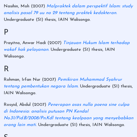
Nasihin, Moh
(2007)
Malpraktek dalam perspektif Islam: study
analisis pasal 79 uu no 29 tentang praktek kedokteran.
Undergraduate (S1) thesis, IAIN Walisongo.
P
Prayitno, Anwar Hadi
(2007)
Tinjauan Hukum Islam terhadap
wakaf hak pelayanan.
Undergraduate (S1) thesis, IAIN
Walisongo.
R
Rohman, Irfan Nur
(2007)
Pemikiran Muhammad Syahrur
tentang pembentukan negara Islam.
Undergraduate (S1) thesis,
IAIN Walisongo.
Rosyid, Abdul
(2007)
Penerapan asas nulla poena sine culpa
di Indonesia: analisis putusan PN Kendal
No.31/Pid.B/2008/Pn.Kdl tentang kealpaan yang menyebabkan
orang lain mati.
Undergraduate (S1) thesis, IAIN Walisongo.