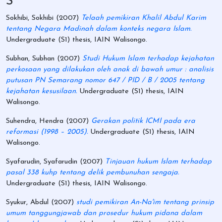
S
Sokhibi, Sokhibi
(2007)
Telaah pemikiran Khalil Abdul Karim
tentang Negara Madinah dalam konteks negara Islam.
Undergraduate (S1) thesis, IAIN Walisongo.
Subhan, Subhan
(2007)
Studi Hukum Islam terhadap kejahatan
perkosaan yang dilakukan oleh anak di bawah umur : analisis
putusan PN Semarang nomor 647 / PID / B / 2005 tentang
kejahatan kesusilaan.
Undergraduate (S1) thesis, IAIN
Walisongo.
Suhendra, Hendra
(2007)
Gerakan politik ICMI pada era
reformasi (1998 – 2005).
Undergraduate (S1) thesis, IAIN
Walisongo.
Syafarudin, Syafarudin
(2007)
Tinjauan hukum Islam terhadap
pasal 338 kuhp tentang delik pembunuhan sengaja.
Undergraduate (S1) thesis, IAIN Walisongo.
Syukur, Abdul
(2007)
studi pemikiran An-Na'im tentang prinsip
umum tanggungjawab dan prosedur hukum pidana dalam