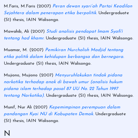
M.Faris, M.Faris
(2007)
Peran dewan syari’ah Partai Keadilan
Sejahtera dalam penerapan etika berpolitik.
Undergraduate
(S1) thesis, IAIN Walisongo.
Mawahib, Ali
(2007)
Studi analisis pendapat Imam Syafi'i
tentang had khamr.
Undergraduate (S1) thesis, IAIN Walisongo.
Muamar, M.
(2007)
Pemikiran Nurcholish Madjid tentang
etika politik dalam kehidupan berbangsa dan bernegara.
Undergraduate (S1) thesis, IAIN Walisongo.
Mujiono, Mujiono
(2007)
Menyuruhlakukan tindak pidana
narkotika terhadap anak di bawah umur (analisis hukum
pidana islam terhadap pasal 87 UU No. 22 Tahun 1997
tentang Narkotika).
Undergraduate (S1) thesis, IAIN Walisongo.
Munif, Nur Ali
(2007)
Kepemimpinan perempuan dalam
pandangan Kyai NU di Kabupaten Demak.
Undergraduate
(S1) thesis, IAIN Walisongo.
N