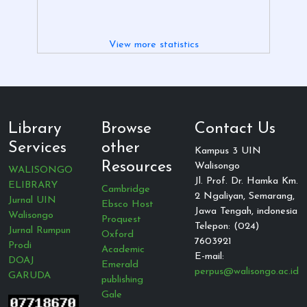
View more statistics
Library
Browse
Contact Us
Services
other
Kampus 3 UIN
Resources
Walisongo
WALISONGO
Jl. Prof. Dr. Hamka Km.
ELIBRARY
Cambridge
2 Ngaliyan, Semarang,
Jurnal UIN
Ebsco Host
Jawa Tengah, indonesia
Walisongo
Proquest
Telepon: (024)
Jurnal Rumpun
Oxford
7603921
Prodi
Academic
E-mail:
DOAJ
Emerald
perpus@walisongo.ac.id
GARUDA
publishing
Gale