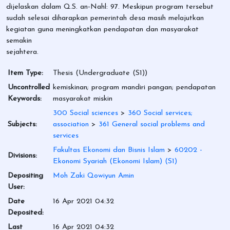
dijelaskan dalam Q.S. an-Nahl: 97. Meskipun program tersebut
sudah selesai diharapkan pemerintah desa masih melajutkan
kegiatan guna meningkatkan pendapatan dan masyarakat
semakin
sejahtera.
Item Type:
Thesis (Undergraduate (S1))
Uncontrolled
kemiskinan; program mandiri pangan; pendapatan
Keywords:
masyarakat miskin
300 Social sciences
>
360 Social services;
Subjects:
association
>
361 General social problems and
services
Fakultas Ekonomi dan Bisnis Islam
>
60202 -
Divisions:
Ekonomi Syariah (Ekonomi Islam) (S1)
Depositing
Moh Zaki Qowiyun Amin
User:
Date
16 Apr 2021 04:32
Deposited:
Last
16 Apr 2021 04:32