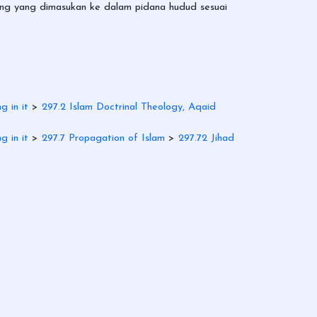
sung yang dimasukan ke dalam pidana hudud sesuai
g in it
>
297.2 Islam Doctrinal Theology, Aqaid
g in it
>
297.7 Propagation of Islam
>
297.72 Jihad