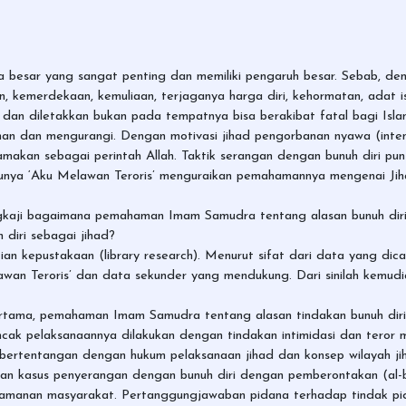
a besar yang sangat penting dan memiliki pengaruh besar. Sebab, den
n, kemerdekaan, kemuliaan, terjaganya harga diri, kehormatan, adat i
dan diletakkan bukan pada tempatnya bisa berakibat fatal bagi Isl
han dan mengurangi. Dengan motivasi jihad pengorbanan nyawa (intens
amakan sebagai perintah Allah. Taktik serangan dengan bunuh diri p
unya ‘Aku Melawan Teroris’ menguraikan pemahamannya mengenai Jih
mengkaji bagaimana pemahaman Imam Samudra tentang alasan bunuh dir
 diri sebagai jihad?
ian kepustakaan (library research). Menurut sifat dari data yang dicari
elawan Teroris’ dan data sekunder yang mendukung. Dari sinilah kemudi
ertama, pemahaman Imam Samudra tentang alasan tindakan bunuh diri s
ncak pelaksanaannya dilakukan dengan tindakan intimidasi dan teror 
ini bertentangan dengan hukum pelaksanaan jihad dan konsep wilayah 
kan kasus penyerangan dengan bunuh diri dengan pemberontakan (al
amanan masyarakat. Pertanggungjawaban pidana terhadap tindak pid