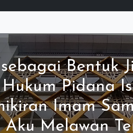
 sebagai Bentuk 
f Hukum Pidana Is
emikiran Imam Sa
 Aku Melawan Ter