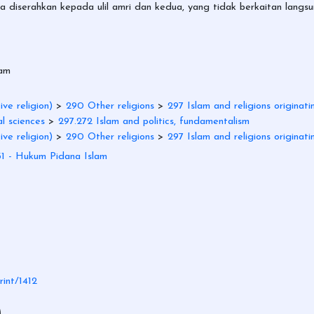
 diserahkan kepada ulil amri dan kedua, yang tidak berkaitan lang
lam
ve religion)
>
290 Other religions
>
297 Islam and religions originatin
l sciences
>
297.272 Islam and politics, fundamentalism
ve religion)
>
290 Other religions
>
297 Islam and religions originatin
1 - Hukum Pidana Islam
rint/1412