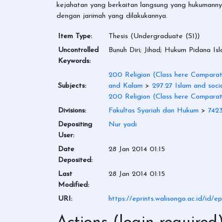
kejahatan yang berkaitan langsung yang hukumannya
dengan jarimah yang dilakukannya.
Item Type:
Thesis (Undergraduate (S1))
Uncontrolled
Bunuh Diri; Jihad; Hukum Pidana Is
Keywords:
200 Religion (Class here Comparati
Subjects:
and Kalam
>
297.27 Islam and socia
200 Religion (Class here Comparati
Divisions:
Fakultas Syariah dan Hukum
>
7423
Depositing
Nur yadi
User:
Date
28 Jan 2014 01:15
Deposited:
Last
28 Jan 2014 01:15
Modified:
URI:
https://eprints.walisongo.ac.id/id/ep