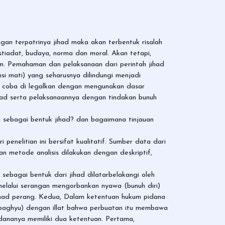
gan terpatrinya jihad maka akan terbentuk risalah
stiadat, budaya, norma dan moral. Akan tetapi,
am. Pemahaman dan pelaksanaan dari perintah jihad
i mati) yang seharusnya dilindungi menjadi
un coba di legalkan dengan mengunakan dasar
ad serta pelaksanaannya dengan tindakan bunuh
i sebagai bentuk jihad? dan bagaimana tinjauan
 penelitian ini bersifat kualitatif. Sumber data dari
an metode analisis dilakukan dengan deskriptif,
ebagai bentuk dari jihad dilatarbelakangi oleh
melalui serangan mengorbankan nyawa (bunuh diri)
jihad perang. Kedua, Dalam ketentuan hukum pidana
-baghyu) dengan illat bahwa perbuatan itu membawa
ananya memiliki dua ketentuan. Pertama,