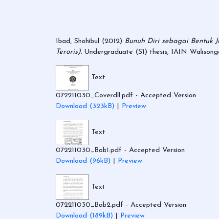
Ibad, Shohibul
(2012)
Bunuh Diri sebagai Bentuk 
Teroris).
Undergraduate (S1) thesis, IAIN Walisong
Text
072211030_Coverdll.pdf
- Accepted Version
Download (323kB)
|
Preview
Text
072211030_Bab1.pdf
- Accepted Version
Download (96kB)
|
Preview
Text
072211030_Bab2.pdf
- Accepted Version
Download (189kB)
|
Preview