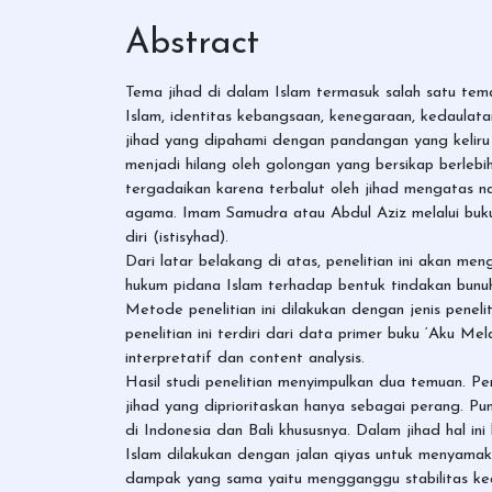
Abstract
Tema jihad di dalam Islam termasuk salah satu tem
Islam, identitas kebangsaan, kenegaraan, kedaulata
jihad yang dipahami dengan pandangan yang keliru 
menjadi hilang oleh golongan yang bersikap berlebi
tergadaikan karena terbalut oleh jihad mengatas n
agama. Imam Samudra atau Abdul Aziz melalui buk
diri (istisyhad).
Dari latar belakang di atas, penelitian ini akan 
hukum pidana Islam terhadap bentuk tindakan bunuh
Metode penelitian ini dilakukan dengan jenis penelit
penelitian ini terdiri dari data primer buku ‘Aku M
interpretatif dan content analysis.
Hasil studi penelitian menyimpulkan dua temuan. P
jihad yang diprioritaskan hanya sebagai perang. Pu
di Indonesia dan Bali khususnya. Dalam jihad hal 
Islam dilakukan dengan jalan qiyas untuk menyama
dampak yang sama yaitu mengganggu stabilitas ke