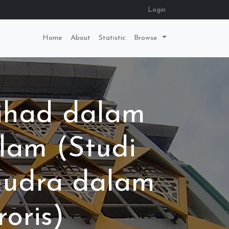
Login
Home
About
Statistic
Browse
Jihad dalam
lam (Studi
mudra dalam
oris)