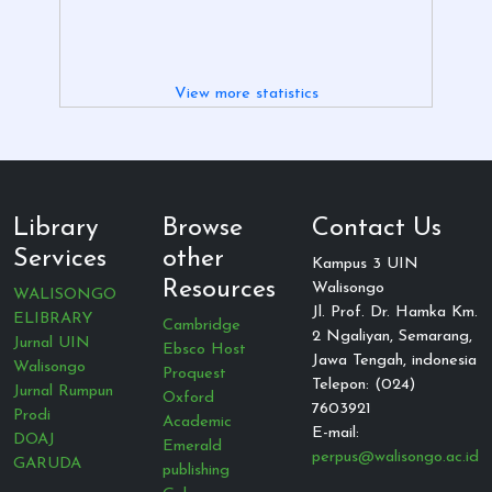
View more statistics
Library
Browse
Contact Us
Services
other
Kampus 3 UIN
Resources
Walisongo
WALISONGO
Jl. Prof. Dr. Hamka Km.
ELIBRARY
Cambridge
2 Ngaliyan, Semarang,
Jurnal UIN
Ebsco Host
Jawa Tengah, indonesia
Walisongo
Proquest
Telepon: (024)
Jurnal Rumpun
Oxford
7603921
Prodi
Academic
E-mail:
DOAJ
Emerald
perpus@walisongo.ac.id
GARUDA
publishing