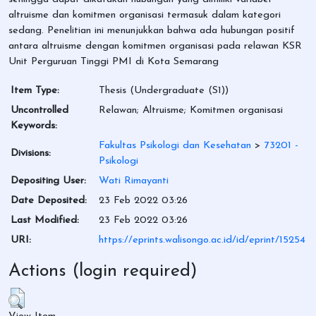
altruisme dan komitmen organisasi termasuk dalam kategori
sedang. Penelitian ini menunjukkan bahwa ada hubungan positif
antara altruisme dengan komitmen organisasi pada relawan KSR
Unit Perguruan Tinggi PMI di Kota Semarang
Item Type:
Thesis (Undergraduate (S1))
Uncontrolled
Relawan; Altruisme; Komitmen organisasi
Keywords:
Fakultas Psikologi dan Kesehatan
>
73201 -
Divisions:
Psikologi
Depositing User:
Wati Rimayanti
Date Deposited:
23 Feb 2022 03:26
Last Modified:
23 Feb 2022 03:26
URI:
https://eprints.walisongo.ac.id/id/eprint/15254
Actions (login required)