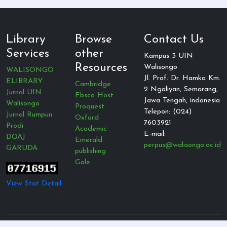
Library
Browse
Contact Us
Services
other
Kampus 3 UIN
Resources
Walisongo
WALISONGO
Jl. Prof. Dr. Hamka Km.
ELIBRARY
Cambridge
2 Ngaliyan, Semarang,
Jurnal UIN
Ebsco Host
Jawa Tengah, indonesia
Walisongo
Proquest
Telepon: (024)
Jurnal Rumpun
Oxford
7603921
Prodi
Academic
E-mail:
DOAJ
Emerald
perpus@walisongo.ac.id
GARUDA
publishing
Gale
View Stat Detail