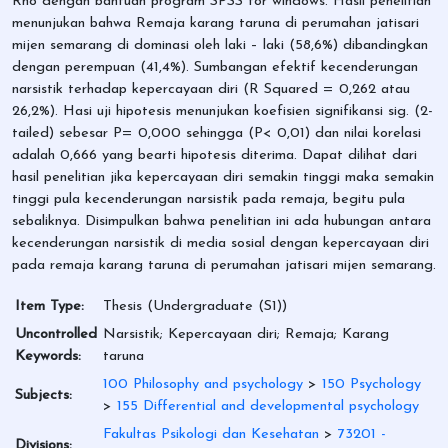
Rho dengan bantuan program SPSS for windows. Hasil penelitian
menunjukan bahwa Remaja karang taruna di perumahan jatisari
mijen semarang di dominasi oleh laki – laki (58,6%) dibandingkan
dengan perempuan (41,4%). Sumbangan efektif kecenderungan
narsistik terhadap kepercayaan diri (R Squared = 0,262 atau
26,2%). Hasi uji hipotesis menunjukan koefisien signifikansi sig. (2-
tailed) sebesar P= 0,000 sehingga (P< 0,01) dan nilai korelasi
adalah 0,666 yang bearti hipotesis diterima. Dapat dilihat dari
hasil penelitian jika kepercayaan diri semakin tinggi maka semakin
tinggi pula kecenderungan narsistik pada remaja, begitu pula
sebaliknya. Disimpulkan bahwa penelitian ini ada hubungan antara
kecenderungan narsistik di media sosial dengan kepercayaan diri
pada remaja karang taruna di perumahan jatisari mijen semarang.
Item Type:
Thesis (Undergraduate (S1))
Uncontrolled
Narsistik; Kepercayaan diri; Remaja; Karang
Keywords:
taruna
100 Philosophy and psychology
>
150 Psychology
Subjects:
>
155 Differential and developmental psychology
Fakultas Psikologi dan Kesehatan
>
73201 -
Divisions: