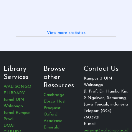
View more statistics
Library
Browse
Contact Us
Services
other
Kampus 3 UIN
Resources
Walisongo
WALISONGO
Jl. Prof. Dr. Hamka Km.
ELIBRARY
Cambridge
2 Ngaliyan, Semarang,
Jurnal UIN
Ebsco Host
Jawa Tengah, indonesia
Walisongo
Proquest
Telepon: (024)
Jurnal Rumpun
Oxford
7603921
Prodi
Academic
E-mail:
DOAJ
Emerald
perpus@walisongo.ac.id