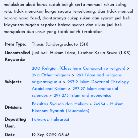
melakukan akad harus sudah baligh serta memuat rukun saling
rela, tidak menaikan harga secara terselubung, dan tidak menjual
barang yang fasid, diantaranya cukup rukun dan syarat jual beli.
Mayoritas fuqaha sepakat bahwa syarat dan rukun jual beli
merupakan dua unsur yang tidak boleh terabaikan.
Item Type:
Thesis (Undergraduate (S1))
Uncontrolled
Jual beli: Hukum Islam; Lembar Kerja Siswa (LKS)
Keywords:
200 Religion (Class here Comparative religion)
>
290 Other religions
>
297 Islam and religions
Subjects:
originating in it
>
297.2 Islam Doctrinal Theology,
Aqaid and Kalam
>
297.27 Islam and social
sciences
>
297.273 Islam and economics
Fakultas Syariah dan Hukum
>
74234 - Hukum
Divisions:
Ekonomi Syariah (Muamalah)
Depositing
Fahrurozi Fahrurozi
User:
Date
12 Sep 2022 08:48