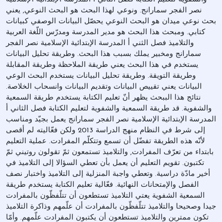
نصر الفجر سمارانج. ونوعي لهذا البحث هو البحث النوعي, يعني
بحث نوعي ميدان هو البحث النوعي يحصّل البيانات الوصفي كبيانات
كتابي. ومبحث هذا البحث هو مدير المدرسة ومدرّس اللّغة العربية
والتلاميذ فصل الثني أ المدرسة الإبتدائية الإسلامية نصر الفجر
سمارانج ومخبير يملك بسبب هذا البحث. وطريقة تحليل البيانات
يستخدم في هذا البحث يعني طريقة الملاحظة وطريقة المقابلة
وطريقة التويقة. وطريقة تحليل البيانات يستخدم البحث الوعي
البيانات يعني تقييص البيانات وتقديم البيانات وانسحاب الخلاصة.
نتائج هذا الببحث يظهر أنّ تعليم الكتابة يستخدم طريقة السمعية
والشفوية. قد طريقة السمعية والشفوية لتعليم الكتابة فصل الثاني أ
المدرسة الإبتدائية الإسلامية نصر الفجر سمارانج يعمل بجيّد ومناسب
إلى شرط في النظام منهج الدراسة 2013 ولكن فعّاليته لم أقصى
لأنّه هذه الطريقة تفضّل أن تسمع وتتكلّم المفرادت. عملية التعليم
بابتداء من تعرّف المفرادت, والتلاميذ تستمعون ثمّ تقولون روتيني ثمّ
تكتبون. تقويم التعليم أن يعمل بأن تعطي السؤالا إلى التلاميذ في
أخير مادّة دراسية. وتعطي واجبة المنزلية إلى التلاميذ واختبار نصف
الفصل والإمتحانات النهائية. فعّالية تعليم الكتابة يستخدم طريقة
السمعية الشفوية يعتي التلاميذ تستطعون أن تتلّفظّون بالمفرادت
جيدا وصحيحا والتلاميذ تتلّفظّون بالمفرادت أن علّمهم وذاكرة التلاميذ
تكون ممترين والتلاميذ تستطعون أن يكتبون المفرادت علّمهم. وأمّا