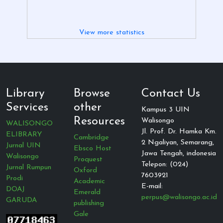
View more statistics
Library
Browse
Contact Us
Services
other
Kampus 3 UIN
Resources
Walisongo
WALISONGO
Jl. Prof. Dr. Hamka Km.
ELIBRARY
Cambridge
2 Ngaliyan, Semarang,
Jurnal UIN
Ebsco Host
Jawa Tengah, indonesia
Walisongo
Proquest
Telepon: (024)
Jurnal Rumpun
Oxford
7603921
Prodi
Academic
E-mail:
DOAJ
Emerald
perpus@walisongo.ac.id
GARUDA
publishing
Gale