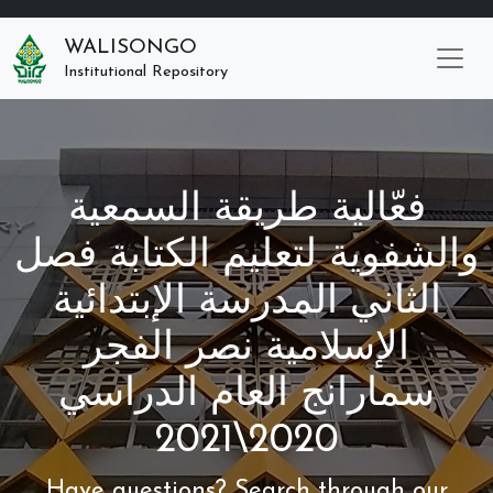
WALISONGO
Institutional Repository
فعّالية طريقة السمعية
والشفوية لتعليم الكتابة فصل
الثاني المدرسة الإبتدائية
الإسلامية نصر الفجر
سمارانج العام الدراسي
2020\2021
Have questions? Search through our