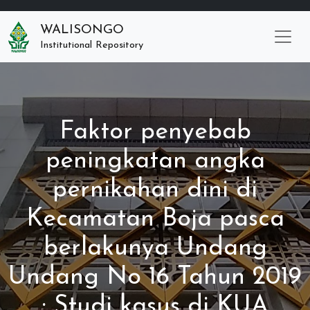
WALISONGO
Institutional Repository
Faktor penyebab
peningkatan angka
pernikahan dini di
Kecamatan Boja pasca
berlakunya Undang
Undang No 16 Tahun 2019
: Studi kasus di KUA