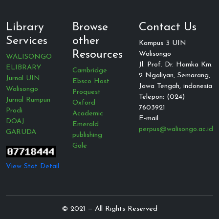
Library
Browse
Contact Us
Services
other
Kampus 3 UIN
Resources
Walisongo
WALISONGO
Jl. Prof. Dr. Hamka Km.
ELIBRARY
Cambridge
2 Ngaliyan, Semarang,
Jurnal UIN
Ebsco Host
Jawa Tengah, indonesia
Walisongo
Proquest
Telepon: (024)
Jurnal Rumpun
Oxford
7603921
Prodi
Academic
E-mail:
DOAJ
Emerald
perpus@walisongo.ac.id
GARUDA
publishing
Gale
View Stat Detail
© 2021 — All Rights Reserved