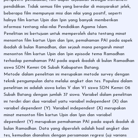
pendidikan. Tidak semua film yang beredar di masyarakat jelek,
beberapa film mempunyai misi dan nilai yang positif, seperti
halnya film kartun Upin dan Ipin yang banyak memberikan
informasi tentang nilai-nilai Pendidikan Agama Islam.
Penelitian ini bertujuan untuk memperoleh data tentang minat
menonton film kartun Upin dan Ipin, pemahaman PAI pada aspek
ibadah di bulan Ramadhan, dan sejauh mana pengaruh minat
menonton film kartun Upin dan Ipin episode tema Ramadhan
terhadap pemahaman PAI pada aspek ibadah di bulan Ramadhan
siswa SDN Kemiri 06 Subah Kabupaten Batang.
Metode dalam penelitian ini merupakan metode survey dengan
teknik pengumpulan data melalui angket dan tes. Populasi dalam
penelitian ini adalah siswa kelas V dan VI siswa SDN Kemiri 06
Subah Batang dengan jumlah 37 siswa. Variabel dalam penelitian
ini terdiri dari dua variabel yaitu variabel independent (X) dan
variabel dependent (Y). Variabel independent (X) merupakan
minat menonton film kartun Upin dan Ipin dan variabel
dependent (Y) merupakan pemahaman PAI pada aspek ibadah di
bulan Ramadhan. Data yang diperoleh adalah hasil angket dan
tes, kemudian dianalisis dengan persamaan regresi (uji varians