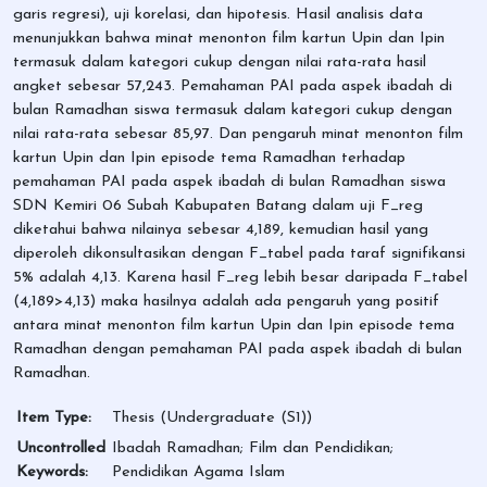
garis regresi), uji korelasi, dan hipotesis. Hasil analisis data
menunjukkan bahwa minat menonton film kartun Upin dan Ipin
termasuk dalam kategori cukup dengan nilai rata-rata hasil
angket sebesar 57,243. Pemahaman PAI pada aspek ibadah di
bulan Ramadhan siswa termasuk dalam kategori cukup dengan
nilai rata-rata sebesar 85,97. Dan pengaruh minat menonton film
kartun Upin dan Ipin episode tema Ramadhan terhadap
pemahaman PAI pada aspek ibadah di bulan Ramadhan siswa
SDN Kemiri 06 Subah Kabupaten Batang dalam uji F_reg
diketahui bahwa nilainya sebesar 4,189, kemudian hasil yang
diperoleh dikonsultasikan dengan F_tabel pada taraf signifikansi
5% adalah 4,13. Karena hasil F_reg lebih besar daripada F_tabel
(4,189>4,13) maka hasilnya adalah ada pengaruh yang positif
antara minat menonton film kartun Upin dan Ipin episode tema
Ramadhan dengan pemahaman PAI pada aspek ibadah di bulan
Ramadhan.
Item Type:
Thesis (Undergraduate (S1))
Uncontrolled
Ibadah Ramadhan; Film dan Pendidikan;
Keywords:
Pendidikan Agama Islam