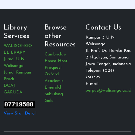
Library
Browse
Contact Us
Services
other
Kampus 3 UIN
Resources
Walisongo
WALISONGO
Jl. Prof. Dr. Hamka Km.
ELIBRARY
Cambridge
2 Ngaliyan, Semarang,
Jurnal UIN
Ebsco Host
Jawa Tengah, indonesia
Walisongo
Proquest
Telepon: (024)
Jurnal Rumpun
Oxford
7603921
Prodi
Academic
E-mail:
DOAJ
Emerald
perpus@walisongo.ac.id
GARUDA
publishing
Gale
View Stat Detail