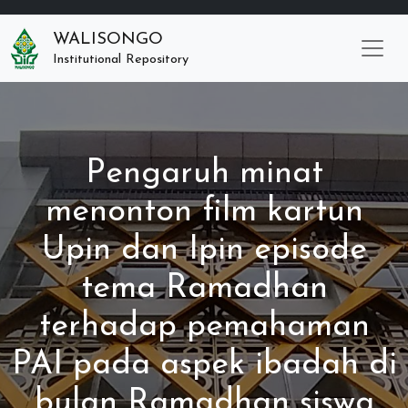
WALISONGO
Institutional Repository
Pengaruh minat
menonton film kartun
Upin dan Ipin episode
tema Ramadhan
terhadap pemahaman
PAI pada aspek ibadah di
bulan Ramadhan siswa