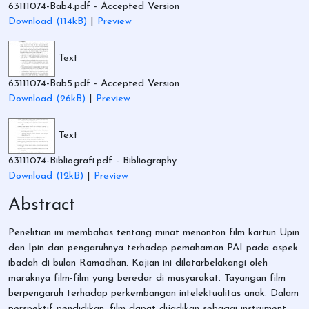
63111074-Bab4.pdf
- Accepted Version
Download (114kB)
|
Preview
Text
63111074-Bab5.pdf
- Accepted Version
Download (26kB)
|
Preview
Text
63111074-Bibliografi.pdf
- Bibliography
Download (12kB)
|
Preview
Abstract
Penelitian ini membahas tentang minat menonton film kartun Upin
dan Ipin dan pengaruhnya terhadap pemahaman PAI pada aspek
ibadah di bulan Ramadhan. Kajian ini dilatarbelakangi oleh
maraknya film-film yang beredar di masyarakat. Tayangan film
berpengaruh terhadap perkembangan intelektualitas anak. Dalam
perspektif pendidikan, film dapat dijadikan sebagai instrument