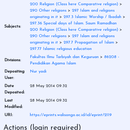
200 Religion (Class here Comparative religion)
>
290 Other religions
>
297 Islam and religions
originating in it
>
297.3 Islamic Worship / Ibadah
>
297.36 Special days of Islam. Saum Ramadhan
Subjects:
200 Religion (Class here Comparative religion)
>
290 Other religions
>
297 Islam and religions
originating in it
>
297.7 Propagation of Islam
>
297.77 Islamic religious education
Fakultas Ilmu Tarbiyah dan Keguruan
>
86208 -
Divisions:
Pendidikan Agama Islam
Depositing
Nur yadi
User:
Date
28 May 2014 09:32
Deposited:
Last
28 May 2014 09:32
Modified:
URI:
https://eprints.walisongo.ac.id/id/eprint/2119
Actions (login required)