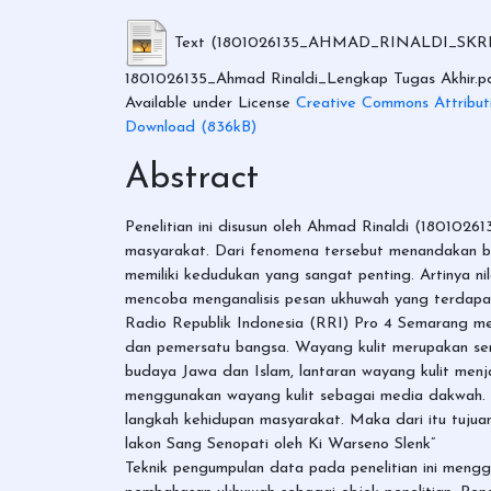
Text (1801026135_AHMAD_RINALDI_SKRI
1801026135_Ahmad Rinaldi_Lengkap Tugas Akhir.p
Available under License
Creative Commons Attribut
Download (836kB)
Abstract
Penelitian ini disusun oleh Ahmad Rinaldi (18010261
masyarakat. Dari fenomena tersebut menandakan ba
memiliki kedudukan yang sangat penting. Artinya nil
mencoba menganalisis pesan ukhuwah yang terdapat
Radio Republik Indonesia (RRI) Pro 4 Semarang mem
dan pemersatu bangsa. Wayang kulit merupakan seni 
budaya Jawa dan Islam, lantaran wayang kulit men
menggunakan wayang kulit sebagai media dakwah. 
langkah kehidupan masyarakat. Maka dari itu tujua
lakon Sang Senopati oleh Ki Warseno Slenk”
Teknik pengumpulan data pada penelitian ini mengg