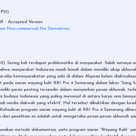
PSI)
df
- Accepted Version
ion Non-commercial No Derivatives
.
35). Sering kali terdapat problematika di masyarakat. Salah satunya 
hwa masyarakat Indonesia masih lemah dalam memiliki sikap ukhuwah
ai-nilai kemasyarakatan yang ada di dalam Alquran belum diaktualisasi
 pada siaran wayang kulit RRI Pro 4 Semarang dalam lakon “Sang Se
iliki peran penting tersendiri dalam menyiarkan pesan ukhuwah, terl
budaya Indonesia yang paling menonjol di antara karya seni lainnya. 
jadi media dakwah yang efektif. Hal tersebut dibuktikan dengan kes
Kehadiran program siaran wayang kulit di RRI Pro 4 Semarang dihar
n dari penelitian ini adalah untuk mengetahui pesan-pesan ukhuwah y
unakan metode dokumentasi, yaitu program siaran “Wayang Kulit” yan