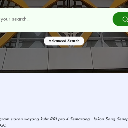
Advanced Search
am siaran wayang kulit RRI pro 4 Semarang : lakon Sang Senopa
NGO.