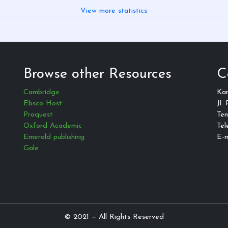
View more statistics
Browse other Resources
C
Cambridge
Ka
Ebsco Host
Jl.
Proquest
Ten
Oxford Academic
Tel
Emerald publishing
E-m
Gale
© 2021 — All Rights Reserved