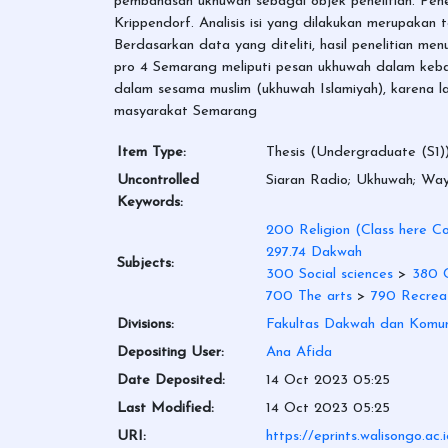
pembahasan ukhuwah sebagai objek penelitian. Penelit
Krippendorf. Analisis isi yang dilakukan merupakan t
Berdasarkan data yang diteliti, hasil penelitian 
pro 4 Semarang meliputi pesan ukhuwah dalam keba
dalam sesama muslim (ukhuwah Islamiyah), karena 
masyarakat Semarang
Item Type:
Thesis (Undergraduate (S1)
Uncontrolled
Siaran Radio; Ukhuwah; Way
Keywords:
200 Religion (Class here Co
297.74 Dakwah
Subjects:
300 Social sciences
>
380 C
700 The arts
>
790 Recreat
Divisions:
Fakultas Dakwah dan Komun
Depositing User:
Ana Afida
Date Deposited:
14 Oct 2023 05:25
Last Modified:
14 Oct 2023 05:25
URI:
https://eprints.walisongo.ac.