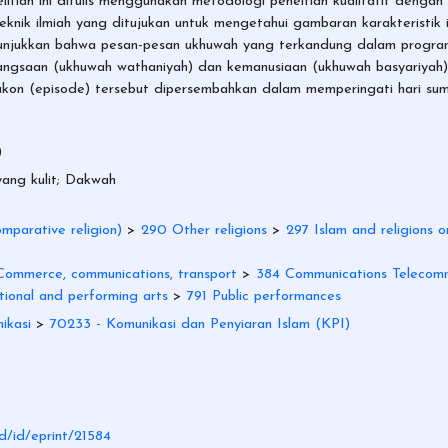
ian ini ditulis menggunakan metodologi peneltian kualitatif dengan tek
eknik ilmiah yang ditujukan untuk mengetahui gambaran karakteristik i
menunjukkan bahwa pesan-pesan ukhuwah yang terkandung dalam progra
ngsaan (ukhuwah wathaniyah) dan kemanusiaan (ukhuwah basyariyah).
lakon (episode) tersebut dipersembahkan dalam memperingati hari su
)
ang kulit; Dakwah
mparative religion)
>
290 Other religions
>
297 Islam and religions or
ommerce, communications, transport
>
384 Communications Telecomm
ional and performing arts
>
791 Public performances
ikasi
>
70233 - Komunikasi dan Penyiaran Islam (KPI)
id/id/eprint/21584