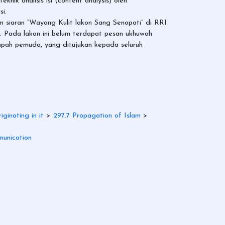
nik analisis isi (content analysis) oleh
si.
m siaran “Wayang Kulit lakon Sang Senopati” di RRI
 Pada lakon ini belum terdapat pesan ukhuwah
mpah pemuda, yang ditujukan kepada seluruh
iginating in it
>
297.7 Propagation of Islam
>
unication