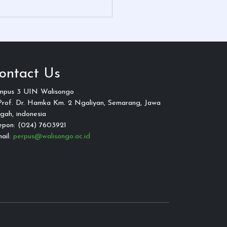
ontact Us
mpus 3 UIN Walisongo
 Prof. Dr. Hamka Km. 2 Ngaliyan, Semarang, Jawa
gah, indonesia
epon: (024) 7603921
ail:
perpus@walisongo.ac.id