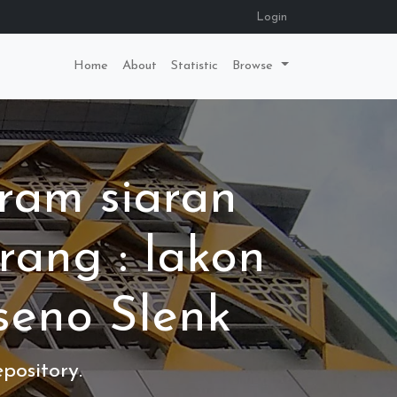
Login
Home
About
Statistic
Browse
ram siaran
rang : lakon
seno Slenk
pository.