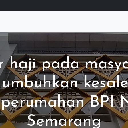
 haji pada masy
mbuhkan kesaleh
i perumahan BPI 
Semarang