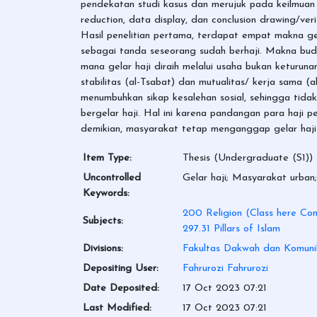
pendekatan studi kasus dan merujuk pada keilmuan s
reduction, data display, dan conclusion drawing/verif
Hasil penelitian pertama, terdapat empat makna gel
sebagai tanda seseorang sudah berhaji. Makna buday
mana gelar haji diraih melalui usaha bukan keturuna
stabilitas (al-Tsabat) dan mutualitas/ kerja sama
menumbuhkan sikap kesalehan sosial, sehingga tidak
bergelar haji. Hal ini karena pandangan para haji 
demikian, masyarakat tetap menganggap gelar haji me
Item Type:
Thesis (Undergraduate (S1))
Uncontrolled
Gelar haji; Masyarakat urba
Keywords:
200 Religion (Class here Com
Subjects:
297.31 Pillars of Islam
Divisions:
Fakultas Dakwah dan Komuni
Depositing User:
Fahrurozi Fahrurozi
Date Deposited:
17 Oct 2023 07:21
Last Modified:
17 Oct 2023 07:21