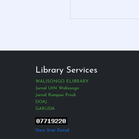
Library Services
WALISONGO ELIBRARY
Jurnal UIN Walisongo
Jurnal Rumpun Prodi
DOAJ
GARUDA
View Stat Detail