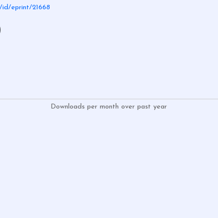
d/id/eprint/21668
)
Downloads per month over past year