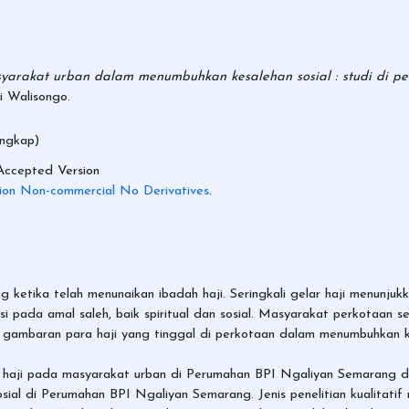
yarakat urban dalam menumbuhkan kesalehan sosial : studi di 
i Walisongo.
engkap)
Accepted Version
ion Non-commercial No Derivatives
.
 ketika telah menunaikan ibadah haji. Seringkali gelar haji menunjukk
si pada amal saleh, baik spiritual dan sosial. Masyarakat perkotaan s
aji gambaran para haji yang tinggal di perkotaan dalam menumbuhkan 
lar haji pada masyarakat urban di Perumahan BPI Ngaliyan Semarang 
ial di Perumahan BPI Ngaliyan Semarang. Jenis penelitian kualitati