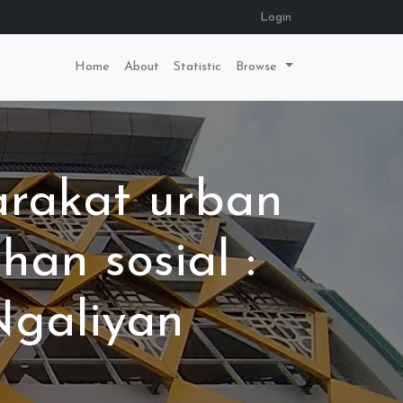
Login
Home
About
Statistic
Browse
arakat urban
an sosial :
Ngaliyan