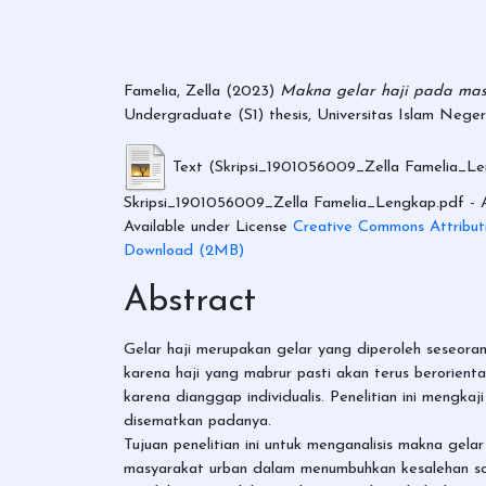
Famelia, Zella
(2023)
Makna gelar haji pada mas
Undergraduate (S1) thesis, Universitas Islam Neger
Text (Skripsi_1901056009_Zella Famelia_L
Skripsi_1901056009_Zella Famelia_Lengkap.pdf
- 
Available under License
Creative Commons Attribut
Download (2MB)
Abstract
Gelar haji merupakan gelar yang diperoleh seseorang
karena haji yang mabrur pasti akan terus berorienta
karena dianggap individualis. Penelitian ini mengk
disematkan padanya.
Tujuan penelitian ini untuk menganalisis makna ge
masyarakat urban dalam menumbuhkan kesalehan sos