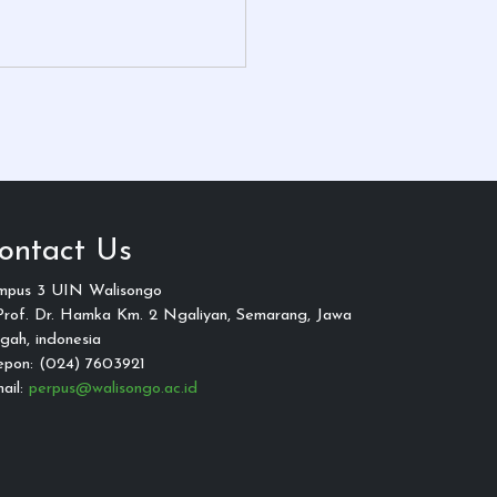
ontact Us
mpus 3 UIN Walisongo
 Prof. Dr. Hamka Km. 2 Ngaliyan, Semarang, Jawa
gah, indonesia
epon: (024) 7603921
ail:
perpus@walisongo.ac.id