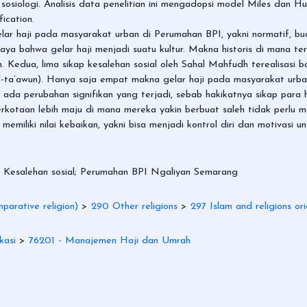
osiologi. Analisis data penelitian ini mengadopsi model Miles dan Hu
ication.
ar haji pada masyarakat urban di Perumahan BPI, yakni normatif, buda
a bahwa gelar haji menjadi suatu kultur. Makna historis di mana terd
n. Kedua, lima sikap kesalehan sosial oleh Sahal Mahfudh terealisasi b
 (al-ta’awun). Hanya saja empat makna gelar haji pada masyarakat ur
 ada perubahan signifikan yang terjadi, sebab hakikatnya sikap para 
perkotaan lebih maju di mana mereka yakin berbuat saleh tidak perlu m
miliki nilai kebaikan, yakni bisa menjadi kontrol diri dan motivasi un
n; Kesalehan sosial; Perumahan BPI Ngaliyan Semarang
parative religion)
>
290 Other religions
>
297 Islam and religions ori
kasi
>
76201 - Manajemen Haji dan Umrah