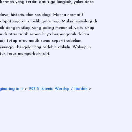
berman yang terdiri dari tiga langkah, yakni data
ya, historis, dan sosiologi. Makna normatif
apat sejarah dibalik gelar haji. Makna sosiologi di
aik dengan sikap yang paling menonjol, yaitu sikap
ban di atas tidak sepenuhnya berpengaruh dalam
haji tetap atau masih sama seperti sebelum
enunggu bergelar haji terlebih dahulu. Walaupun
tuk terus memperbaiki diri.
ginating in it
>
297.3 Islamic Worship / Ibadah
>