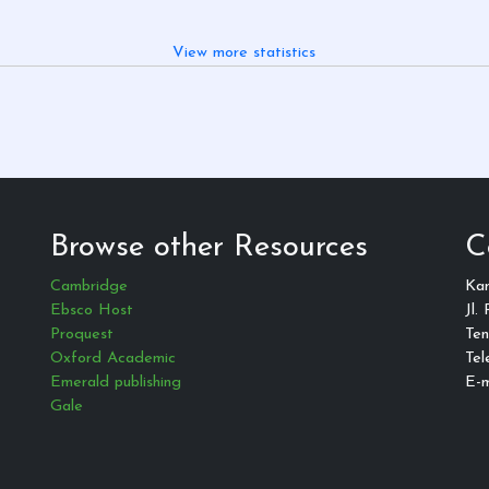
View more statistics
Browse other Resources
C
Cambridge
Ka
Ebsco Host
Jl.
Proquest
Ten
Oxford Academic
Tel
Emerald publishing
E-m
Gale