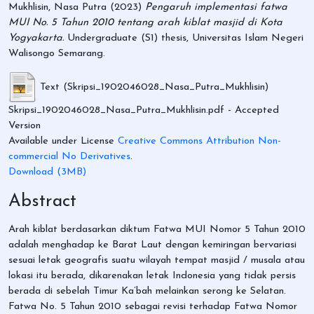
Mukhlisin, Nasa Putra
(2023)
Pengaruh implementasi fatwa
MUI No. 5 Tahun 2010 tentang arah kiblat masjid di Kota
Yogyakarta.
Undergraduate (S1) thesis, Universitas Islam Negeri
Walisongo Semarang.
Text (Skripsi_1902046028_Nasa_Putra_Mukhlisin)
Skripsi_1902046028_Nasa_Putra_Mukhlisin.pdf
- Accepted
Version
Available under License
Creative Commons Attribution Non-
commercial No Derivatives
.
Download (3MB)
Abstract
Arah kiblat berdasarkan diktum Fatwa MUI Nomor 5 Tahun 2010
adalah menghadap ke Barat Laut dengan kemiringan bervariasi
sesuai letak geografis suatu wilayah tempat masjid / musala atau
lokasi itu berada, dikarenakan letak Indonesia yang tidak persis
berada di sebelah Timur Ka’bah melainkan serong ke Selatan.
Fatwa No. 5 Tahun 2010 sebagai revisi terhadap Fatwa Nomor