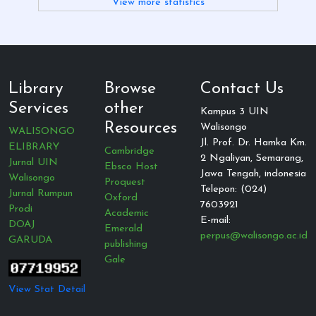
View more statistics
Library
Browse
Contact Us
Services
other
Kampus 3 UIN
Resources
Walisongo
WALISONGO
Jl. Prof. Dr. Hamka Km.
ELIBRARY
Cambridge
2 Ngaliyan, Semarang,
Jurnal UIN
Ebsco Host
Jawa Tengah, indonesia
Walisongo
Proquest
Telepon: (024)
Jurnal Rumpun
Oxford
7603921
Prodi
Academic
E-mail:
DOAJ
Emerald
perpus@walisongo.ac.id
GARUDA
publishing
Gale
View Stat Detail