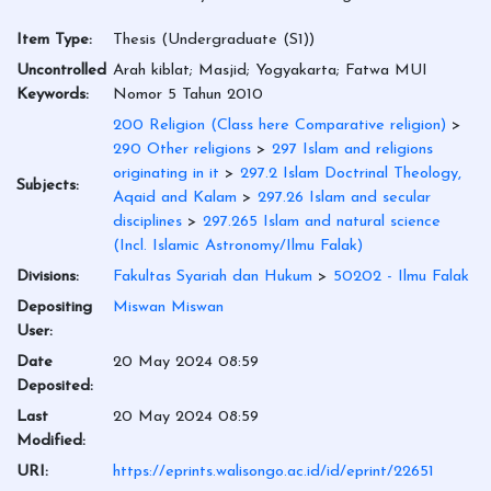
Item Type:
Thesis (Undergraduate (S1))
Uncontrolled
Arah kiblat; Masjid; Yogyakarta; Fatwa MUI
Keywords:
Nomor 5 Tahun 2010
200 Religion (Class here Comparative religion)
>
290 Other religions
>
297 Islam and religions
originating in it
>
297.2 Islam Doctrinal Theology,
Subjects:
Aqaid and Kalam
>
297.26 Islam and secular
disciplines
>
297.265 Islam and natural science
(Incl. Islamic Astronomy/Ilmu Falak)
Divisions:
Fakultas Syariah dan Hukum
>
50202 - Ilmu Falak
Depositing
Miswan Miswan
User:
Date
20 May 2024 08:59
Deposited:
Last
20 May 2024 08:59
Modified:
URI:
https://eprints.walisongo.ac.id/id/eprint/22651