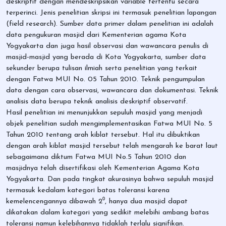
deskriptif dengan mendeskripsikan variable tertentu secara
terperinci. Jenis penelitian skripsi ini termasuk penelitian lapangan
(field research). Sumber data primer dalam penelitian ini adalah
data pengukuran masjid dari Kementerian agama Kota
Yogyakarta dan juga hasil observasi dan wawancara penulis di
masjid-masjid yang berada di Kota Yogyakarta, sumber data
sekunder berupa tulisan ilmiah serta penelitian yang terkait
dengan Fatwa MUI No. 05 Tahun 2010. Teknik pengumpulan
data dengan cara observasi, wawancara dan dokumentasi. Teknik
analisis data berupa teknik analisis deskriptif observatif.
Hasil penelitian ini menunjukkan sepuluh masjid yang menjadi
objek penelitian sudah mengimplementasikan Fatwa MUI No. 5
Tahun 2010 tentang arah kiblat tersebut. Hal itu dibuktikan
dengan arah kiblat masjid tersebut telah mengarah ke barat laut
sebagaimana diktum Fatwa MUI No.5 Tahun 2010 dan
masjidnya telah disertifikasi oleh Kementerian Agama Kota
Yogyakarta. Dan pada tingkat akurasinya bahwa sepuluh masjid
termasuk kedalam kategori batas toleransi karena
kemelencengannya dibawah 2⁰, hanya dua masjid dapat
dikatakan dalam kategori yang sedikit melebihi ambang batas
toleransi namun kelebihannya tidaklah terlalu signifikan.