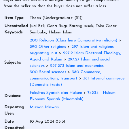
from the seller so that the buyer does not suffer a loss.
Item Type:
Thesis (Undergraduate (S1))
Uncontrolled
Jual Beli; Ganti Rugi; Barang rusak; Toko Grosir
Keywords:
Sembako; Hukum Islam
200 Religion (Class here Comparative religion)
>
290 Other religions
>
297 Islam and religions
originating in it
>
297.2 Islam Doctrinal Theology,
Aqaid and Kalam
>
297.27 Islam and social
Subjects:
sciences
>
297.273 Islam and economics
300 Social sciences
>
380 Commerce,
communications, transport
>
381 Internal commerce
(Domestic trade)
Fakultas Syariah dan Hukum
>
74234 - Hukum
Divisions:
Ekonomi Syariah (Muamalah)
Depositing
Miswan Miswan
User:
Date
10 Aug 2024 05:31
Deposited: