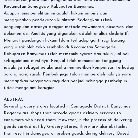
Kecamatan Somagede Kabupaten Banyumas.
Adapun jenis penelitian ini adalah hukum empiris dan
menggunakan pendekatan kualitatif. Sedangkan teknik
pengumpulan datanya dengan metode wawancara, observasi dan
dokumentasi. Analisis yang digunakan adalah analisis deskriptif.
Menurut pandangan hukum Islam terhadap ganti rugi barang
yang rusak oleh toko sembako di Kecamatan Somagede
Kabupaten Banyumas telah memenuhi syarat dan rukun jual beli
sebagaimana mestinya. Penjual telah menunaikan tanggung
jawabnya sebagai pelaku usaha memberikan kompensasi terhadap
barang yang rusak. Pembeli juga telah memperoleh haknya yaitu
mendaptkan pergantian rugi dari penjual sehingga pembelipun
tidak mengalami kerugian.
ABSTRACT:
Several grocery stores located in Semagede District, Banyumas
Regency are shops that provide goods delivery services to
consumers who need them. However, in the process of delivering
goods carried out by Grocery Stores, there are also obstacles
that result in damaged or broken goods during delivery. Based