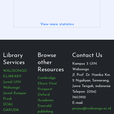
View more statistics
Library
Browse
Contact Us
Services
other
Kampus 3 UIN
Resources
Walisongo
WALISONGO
Jl. Prof. Dr. Hamka Km.
ELIBRARY
Cambridge
2 Ngaliyan, Semarang,
Jurnal UIN
Ebsco Host
Jawa Tengah, indonesia
Walisongo
Proquest
Telepon: (024)
Jurnal Rumpun
Oxford
7603921
Prodi
Academic
E-mail:
DOAJ
Emerald
perpus@walisongo.ac.id
GARUDA
publishing