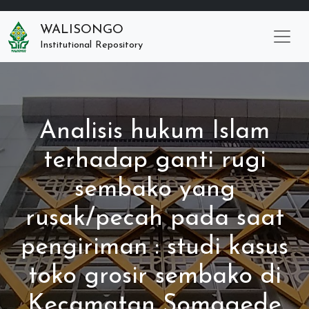
WALISONGO
Institutional Repository
Analisis hukum Islam
terhadap ganti rugi
sembako yang
rusak/pecah pada saat
pengiriman : studi kasus
toko grosir sembako di
Kecamatan Somagede