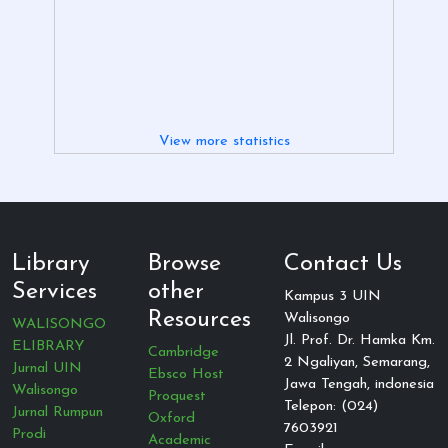
View more statistics
Library
Browse
Contact Us
Services
other
Kampus 3 UIN
Resources
Walisongo
WALISONGO
Jl. Prof. Dr. Hamka Km.
ELIBRARY
Cambridge
2 Ngaliyan, Semarang,
Jurnal UIN
Ebsco Host
Jawa Tengah, indonesia
Walisongo
Proquest
Telepon: (024)
Jurnal Rumpun
Oxford
7603921
Prodi
Academic