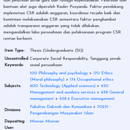
dan pelatihan untuk guru dan tenaga kependidikan. Pelatihan dan
bantuan alat juga diperoleh Kader Posyandu. Faktor pendukung
implemntasi CSR adalah anggaran, koordinasi terjalin baik dan
komitmen melaksanakan CSR sementara faktor penghambat
adalah transparansi anggaran yang tidak dilakukan,
mengandalkan laba perusahaan dan pelaksanaan program CSR
rentan berhenti.
Item Type:
Thesis (Undergraduate (S1))
Uncontrolled
Corporate Social Responsibility; Tanggung jawab
Keywords:
sosial perusahaan
100 Philosophy and psychology
>
170 Ethics
(Moral philosophy)
>
174 Occupational ethics
Subjects:
600 Technology (Applied sciences)
>
650
Management and auxiliary services
>
658 General
management
>
658.4 Executive management
Fakultas Dakwah dan Komunikasi
>
70231 -
Divisions:
Pengembangan Masyarakat Islam
Depositing
Miswan Miswan
User: