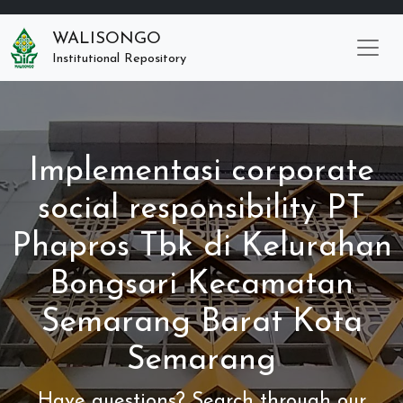
WALISONGO
Institutional Repository
Implementasi corporate
social responsibility PT
Phapros Tbk di Kelurahan
Bongsari Kecamatan
Semarang Barat Kota
Semarang
Have questions? Search through our