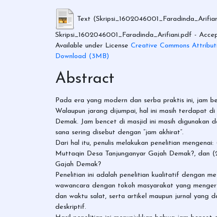
Text (Skripsi_1602046001_Faradinda_Arifian
Skripsi_1602046001_Faradinda_Arifiani.pdf
- Accep
Available under License
Creative Commons Attribut
Download (3MB)
Abstract
Pada era yang modern dan serba praktis ini, jam be
Walaupun jarang dijumpai, hal ini masih terdapat
Demak. Jam bencet di masjid ini masih digunakan 
sana sering disebut dengan “jam akhirat”.
Dari hal itu, penulis melakukan penelitian mengena
Muttaqin Desa Tanjunganyar Gajah Demak?, dan (2)
Gajah Demak?
Penelitian ini adalah penelitian kualitatif dengan 
wawancara dengan tokoh masyarakat yang mengerti
dan waktu salat, serta artikel maupun jurnal yang 
deskriptif.