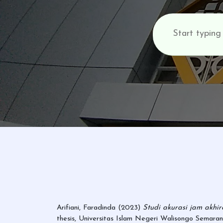
Arifiani, Faradinda
(2023)
Studi akurasi jam akhi
thesis, Universitas Islam Negeri Walisongo Semaran