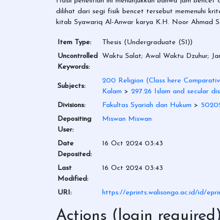
Hasil penelitian ini menunjukkan bahwa jam bencet
dilihat dari segi fisik bencet tersebut memenuhi k
kitab Syawariq Al-Anwar karya K.H. Noor Ahmad S.S
Item Type:
Thesis (Undergraduate (S1))
Uncontrolled
Waktu Salat; Awal Waktu Dzuhur; Jam
Keywords:
200 Religion (Class here Comparative
Subjects:
Kalam
>
297.26 Islam and secular dis
Divisions:
Fakultas Syariah dan Hukum
>
50202
Depositing
Miswan Miswan
User:
Date
16 Oct 2024 03:43
Deposited:
Last
16 Oct 2024 03:43
Modified:
URI:
https://eprints.walisongo.ac.id/id/ep
Actions (login required