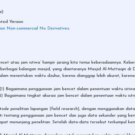
i)
ted Version
ion Non-commercial No Derivatives
.
ncet atau jam istiwa’ hampir jarang kita temui keberadaannya. Keber
 di berbagai kalangan masjid, yang diantaranya Masjid Al-Muttaqin 
dalam menentukan waktu dzuhur, karena dianggap lebih akurat, karen
i: (1) Bagaimana penggunaan jam bencet dalam penentuan waktu istiwa
 Bagaimana tingkat akurasi jam bencet dalam penentuan waktu isti
metode penelitian lapangan (field research), dengan menggunakan data 
 tentang penggunaan jam bencet dan juga data sekunder yang beru
dapat menunjang penelitian. Setelah data-data tersebut terkumpul ke