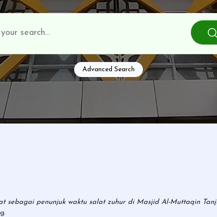
Advanced Search
rat sebagai penunjuk waktu salat zuhur di Masjid Al-Muttaqin Ta
g.