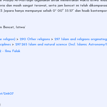
 di Masjid Al-Muttaqin digunakan untuk menentukan waktu istiwa’ khu
riteria dan masih sangat terawat, serta jam bencet ini telah dikompar
 Jepara hanya mempunyai selisih 0˚ 00‟ 33.57” dan hisab kontempore
 Bencet, Istiwa’
 religion)
>
290 Other religions
>
297 Islam and religions originating 
ciplines
>
297.265 Islam and natural science (Incl. Islamic Astronomy/
 - Ilmu Falak
rint/24607
)