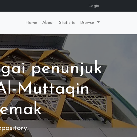
Login
Home
About
Statistic
Browse
agai penunjuk
 Al-Muttaqin
Demak
pository.