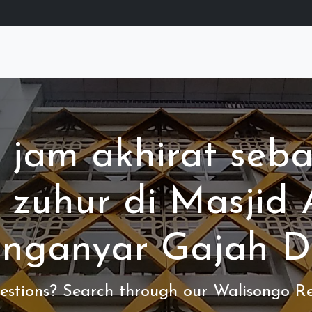
i jam akhirat seb
 zuhur di Masjid
unganyar Gajah 
stions? Search through our Walisongo Re