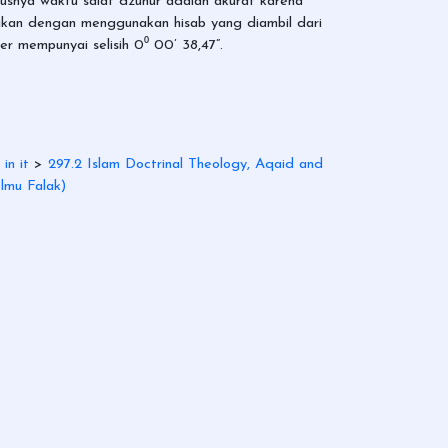
susnya waktu salat dzuhur adalah akurat karena
asikan dengan menggunakan hisab yang diambil dari
r mempunyai selisih 0⁰ 00’ 38,47”.
in it
>
297.2 Islam Doctrinal Theology, Aqaid and
Ilmu Falak)