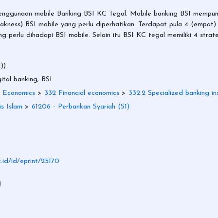
enggunaan mobile Banking BSI KC Tegal. Mobile banking BSI mempuny
akness) BSI mobile yang perlu diperhatikan. Terdapat pula 4 (empat) 
g perlu dihadapi BSI mobile. Selain itu BSI KC tegal memiliki 4 str
))
ital banking; BSI
 Economics
>
332 Financial economics
>
332.2 Specialized banking ins
s Islam
>
61206 - Perbankan Syariah (S1)
c.id/id/eprint/25170
)