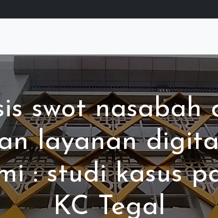
sis swot nasabah
n layanan digital
i : studi kasus p
KC Tegal