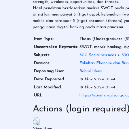
strength, weakness, opportunities, dan threats.
Hasil penelitian berdasarkan analisis SWOT pada p
di sisi lain mempunyai 3 (tiga) aspek kelemahan (we
mobile dan terdapat 3 (tiga) ancaman (threats) yan
penggunaan digital banking pada masa pandemi.
Item Type:
Thesis (Undergraduate (S1
Uncontrolled Keywords:
SWOT; mobile banking; dig
Subjects:
300 Social sciences
>
330
Divisions:
Fakultas Ekonomi dan Bisni
Depositing User:
Bahrul Ulumi
Date Deposited:
19 Nov 2024 01:44
Last Modified:
19 Nov 2024 01:44
URI:
https://eprints.walisongo.a
Actions (login required
View Item