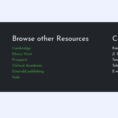
Browse other Resources
C
Cambridge
Ka
Ebsco Host
Jl.
Proquest
Ten
Oxford Academic
Tel
Emerald publishing
E-m
Gale
© 2021 — All Rights Reserved