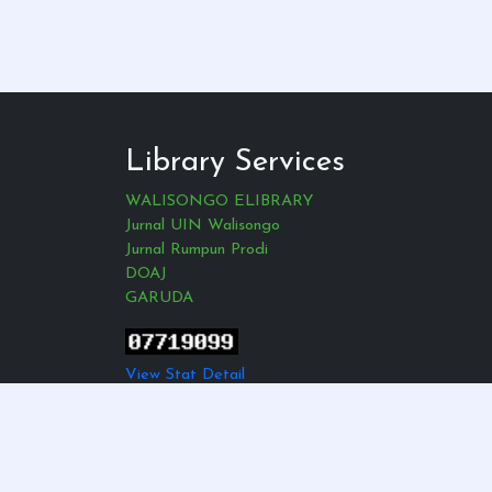
Library Services
WALISONGO ELIBRARY
Jurnal UIN Walisongo
Jurnal Rumpun Prodi
DOAJ
GARUDA
View Stat Detail