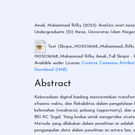
Amali, Muhammad Rifky
(2023)
Analisis swot na
Undergraduate (S1) thesis, Universitas Islam Nege
Text (Skripsi_1905036168_Muhammad_Rifki
1905036168_Muhammad Rifky Amali_Full Skripsi - R
Available under License
Creative Commons Attribut
Download (1MB)
Abstract
Keberadaan digital banking mencerminkan transfor
efisiensi waktu, dan fleksibilitas dalam pengelolaa
kelemahan (weakness), peluang (opportunity), dan
BSI KC Tegal. Yang kedua untuk mengetahui strate
Metode yang dilakukan dalam penelitian ini adalah p
pengumpulan data dalam penelitian ini antara lain,