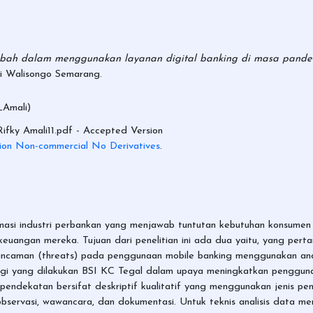
sabah dalam menggunakan layanan digital banking di masa pandem
ri Walisongo Semarang.
_Amali)
ifky Amali11.pdf
- Accepted Version
ion Non-commercial No Derivatives
.
masi industri perbankan yang menjawab tuntutan kebutuhan konsume
n keuangan mereka. Tujuan dari penelitian ini ada dua yaitu, yang pert
 ancaman (threats) pada penggunaan mobile banking menggunakan an
gi yang dilakukan BSI KC Tegal dalam upaya meningkatkan pengguna
endekatan bersifat deskriptif kualitatif yang menggunakan jenis penel
 observasi, wawancara, dan dokumentasi. Untuk teknis analisis data m