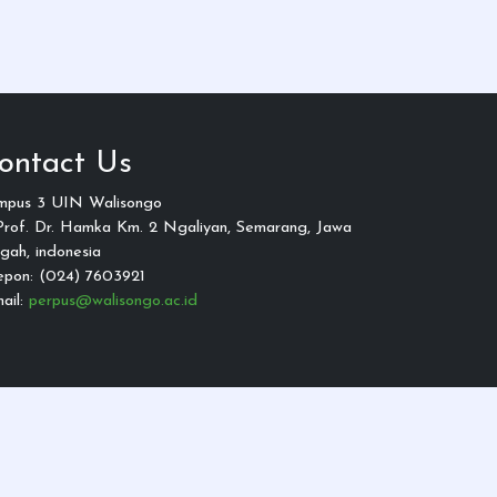
ontact Us
mpus 3 UIN Walisongo
 Prof. Dr. Hamka Km. 2 Ngaliyan, Semarang, Jawa
gah, indonesia
epon: (024) 7603921
ail:
perpus@walisongo.ac.id