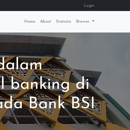
Login
Home
About
Statistic
Browse
 dalam
 banking di
ada Bank BSI