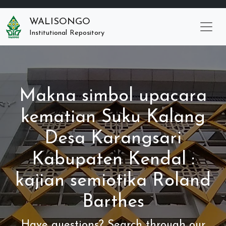
WALISONGO
Institutional Repository
Makna simbol upacara
kematian Suku Kalang
Desa Karangsari
Kabupaten Kendal :
kajian semiotika Roland
Barthes
Have questions? Search through our