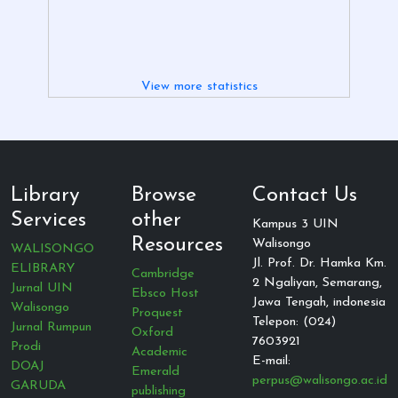
View more statistics
Library
Browse
Contact Us
Services
other
Kampus 3 UIN
Resources
Walisongo
WALISONGO
Jl. Prof. Dr. Hamka Km.
ELIBRARY
Cambridge
2 Ngaliyan, Semarang,
Jurnal UIN
Ebsco Host
Jawa Tengah, indonesia
Walisongo
Proquest
Telepon: (024)
Jurnal Rumpun
Oxford
7603921
Prodi
Academic
E-mail:
DOAJ
Emerald
perpus@walisongo.ac.id
GARUDA
publishing