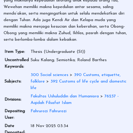
yang maknanya kepedulian seorang anak kepada orang tua,
Wewehan memiliki makna kepedulian antar sesama, saling
mendo’akan, serta mengingatkan untuk selalu mendekatkan diri
dengan Tuhan. Ada juga Kendi Air dan Kelapa muda yang
memiliki makna menjaga kesucian dan kebersihan, serta Obong-
Obong yang memiliki makna Zuhud, Ikhlas, pasrah dengan tuhan,
serta berlomba-lomba dalam kebaikan.
Item Type:
Thesis (Undergraduate (S1))
Uncontrolled
Suku Kalang; Semiotika; Roland Barthes
Keywords:
300 Social sciences
>
390 Customs, etiquette,
Subjects:
folklore
>
392 Customs of life cycle and domestic
life
Fakultas Ushuluddin dan Humaniora
>
76237 -
Divisions:
Aqidah Filsafat Islam
Depositing
Fahrurozi Fahrurozi
User:
Date
18 Nov 2025 03:34
Deposited: