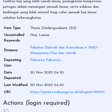
fasilitas haji yang lebih ramah lansia, peningkatan kompetensi
petugas dalam menangani jamaah lansia, serta edukasi dan
bimbingan yang lebih intensif bagi calon jamaah haji lansia
sebelum keberangkatan.
Item Type:
Thesis (Undergraduate (S1))
Uncontrolled
Haji; Lansia
Keywords:
Fakultas Dakwah dan Komunikasi
>
76201 -
Divisions:
Manajemen Haji dan Umrah
Depositing
Fahrurozi Fahrurozi
User:
Date
20 Nov 2025 04:30
Deposited:
Last Modified:
20 Nov 2025 04:30
URI:
https://eprints.walisongo.ac.id/id/eprint/28305
Actions (login required)