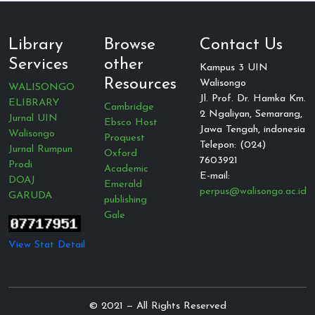
Library
Browse
Contact Us
Services
other
Kampus 3 UIN
Resources
Walisongo
WALISONGO
Jl. Prof. Dr. Hamka Km.
ELIBRARY
Cambridge
2 Ngaliyan, Semarang,
Jurnal UIN
Ebsco Host
Jawa Tengah, indonesia
Walisongo
Proquest
Telepon: (024)
Jurnal Rumpun
Oxford
7603921
Prodi
Academic
E-mail:
DOAJ
Emerald
perpus@walisongo.ac.id
GARUDA
publishing
Gale
View Stat Detail
© 2021 — All Rights Reserved