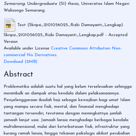
Semarang.
Undergraduate (S1) thesis, Universitas Islam Negeri
Walisongo Semarang.
Text (Skripsi_2101056025_Rizki Damayanti_Lengkap)
Skripsi_2101056025_Rizki Damayanti_Lengkap.pdf
- Accepted
Version
Available under License
Creative Commons Attribution Non-
commercial No Derivatives
.
Download (2MB)
Abstract
Problematika adalah suatu hal yang belum terselesaikan sehingga
menimbulk an dampak atau kendala dalam pelaksanaannya.
Penyelenggaraan ibadah haji sebagai kewajiban bagi umat Islam
yang mampu secara fisik, mental, dan finansial menghadapi
tantangan tersendiri, terutama dengan meningkatnya jumlah
jamaah lanjut usia. Jamaah lansia menghadapi berbagai kendala
multidimensional, mulai dari keterbatasan fisik, infrastruktur yang
kurang ramah lansia, hingga tekanan psikologis akibat perubahan