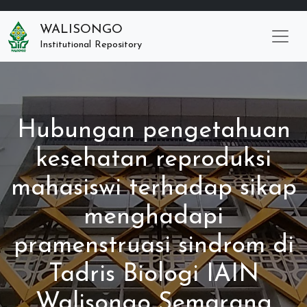
WALISONGO
Institutional Repository
Hubungan pengetahuan
kesehatan reproduksi
mahasiswi terhadap sikap
menghadapi
pramenstruasi sindrom di
Tadris Biologi IAIN
Walisongo Semarang