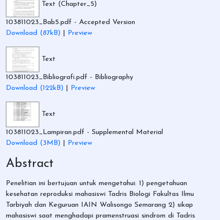
Text (Chapter_5)
103811023_Bab5.pdf
- Accepted Version
Download (87kB)
|
Preview
Text
103811023_Bibliografi.pdf
- Bibliography
Download (122kB)
|
Preview
Text
103811023_Lampiran.pdf
- Supplemental Material
Download (3MB)
|
Preview
Abstract
Penelitian ini bertujuan untuk mengetahui: 1) pengetahuan
kesehatan reproduksi mahasiswi Tadris Biologi Fakultas Ilmu
Tarbiyah dan Keguruan IAIN Walisongo Semarang 2) sikap
mahasiswi saat menghadapi pramenstruasi sindrom di Tadris