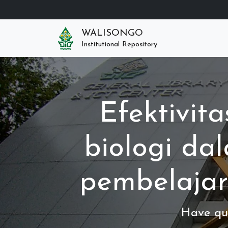
WALISONGO
Institutional Repository
Efektivit
biologi d
pembelaja
Have que