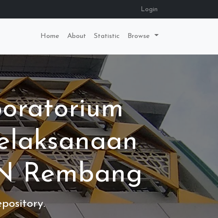
Login
Home
About
Statistic
Browse
boratorium
elaksanaan
AN Rembang
pository.