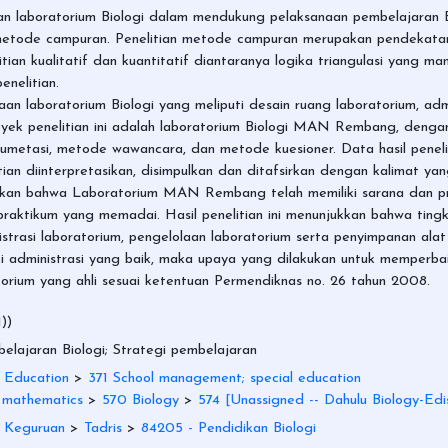
olaan laboratorium Biologi dalam mendukung pelaksanaan pembelajara
 metode campuran. Penelitian metode campuran merupakan pendekatan 
an kualitatif dan kuantitatif diantaranya logika triangulasi yang man
enelitian.
aan laboratorium Biologi yang meliputi desain ruang laboratorium, adm
byek penelitian ini adalah laboratorium Biologi MAN Rembang, deng
etasi, metode wawancara, dan metode kuesioner. Data hasil penelitia
ian diinterpretasikan, disimpulkan dan ditafsirkan dengan kalimat yang
jukkan bahwa Laboratorium MAN Rembang telah memiliki sarana dan p
raktikum yang memadai. Hasil penelitian ini menunjukkan bahwa ting
strasi laboratorium, pengelolaan laboratorium serta penyimpanan ala
dministrasi yang baik, maka upaya yang dilakukan untuk memperbaiki
ium yang ahli sesuai ketentuan Permendiknas no. 26 tahun 2008.
))
elajaran Biologi; Strategi pembelajaran
 Education
>
371 School management; special education
 mathematics
>
570 Biology
>
574 [Unassigned -- Dahulu Biology-Edi
n Keguruan
>
Tadris
>
84205 - Pendidikan Biologi