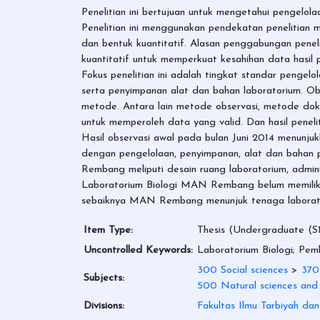
Penelitian ini bertujuan untuk mengetahui pengel
Penelitian ini menggunakan pendekatan penelitian
dan bentuk kuantitatif. Alasan penggabungan peneliti
kuantitatif untuk memperkuat kesahihan data hasil p
Fokus penelitian ini adalah tingkat standar pengelol
serta penyimpanan alat dan bahan laboratorium. O
metode. Antara lain metode observasi, metode dokum
untuk memperoleh data yang valid. Dan hasil penelit
Hasil observasi awal pada bulan Juni 2014 menun
dengan pengelolaan, penyimpanan, alat dan bahan p
Rembang meliputi desain ruang laboratorium, admini
Laboratorium Biologi MAN Rembang belum memiliki a
sebaiknya MAN Rembang menunjuk tenaga laborator
Item Type:
Thesis (Undergraduate (S1
Uncontrolled Keywords:
Laboratorium Biologi; Pemb
300 Social sciences
>
370
Subjects:
500 Natural sciences and
Divisions:
Fakultas Ilmu Tarbiyah da