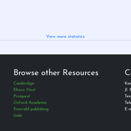
View more statistics
Browse other Resources
C
Cambridge
Ka
Ebsco Host
Jl.
Proquest
Ten
Oxford Academic
Tel
Emerald publishing
E-m
Gale