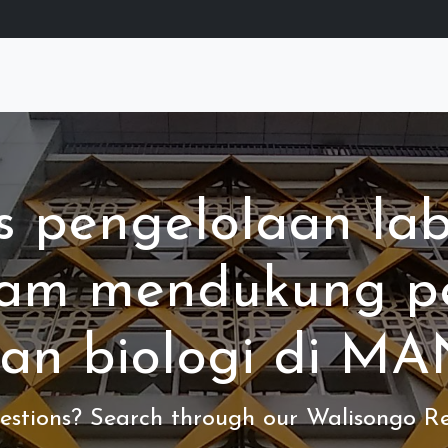
as pengelolaan la
alam mendukung p
ran biologi di M
stions? Search through our Walisongo Re