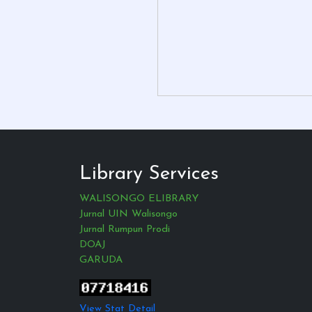
Library Services
WALISONGO ELIBRARY
Jurnal UIN Walisongo
Jurnal Rumpun Prodi
DOAJ
GARUDA
View Stat Detail