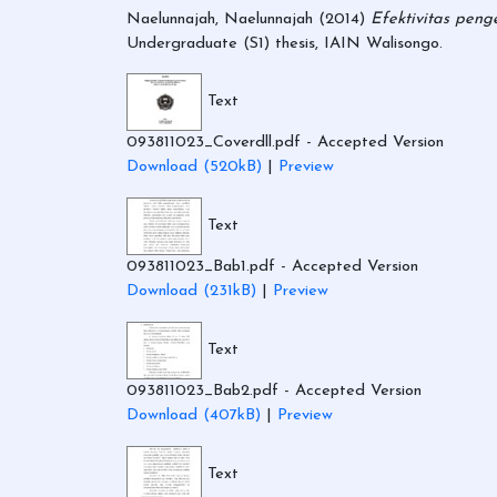
Naelunnajah, Naelunnajah
(2014)
Efektivitas pen
Undergraduate (S1) thesis, IAIN Walisongo.
Text
093811023_Coverdll.pdf
- Accepted Version
Download (520kB)
|
Preview
Text
093811023_Bab1.pdf
- Accepted Version
Download (231kB)
|
Preview
Text
093811023_Bab2.pdf
- Accepted Version
Download (407kB)
|
Preview
Text