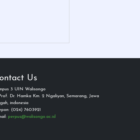
ontact Us
mpus 3 UIN Walisongo
 Prof. Dr. Hamka Km. 2 Ngaliyan, Semarang, Jawa
gah, indonesia
epon: (024) 7603921
ail:
perpus@walisongo.ac.id