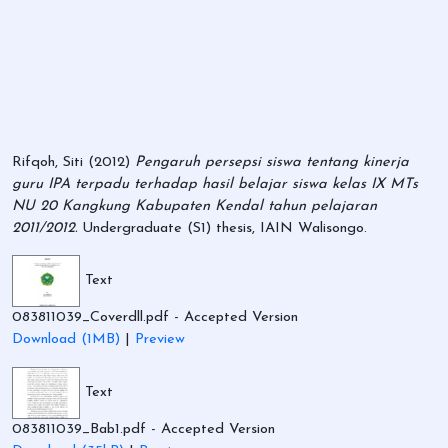
Rifqoh, Siti
(2012)
Pengaruh persepsi siswa tentang kinerja
guru IPA terpadu terhadap hasil belajar siswa kelas IX MTs
NU 20 Kangkung Kabupaten Kendal tahun pelajaran
2011/2012.
Undergraduate (S1) thesis, IAIN Walisongo.
Text
083811039_Coverdll.pdf
- Accepted Version
Download (1MB)
|
Preview
Text
083811039_Bab1.pdf
- Accepted Version