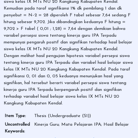
siswa kelas IX MTs NU 20 Kangkung Kabupaten Kendal.
Kemudian pada taraf signifikansi 1% dk pembilang 1 dan dk
penyebut = N–2 = 28 diperoleh F tabel sebesar 7,64 sedang F
hitung sebesar 9,702. Jika dibandingkan keduanya F hitung =
9,702 > F tabel ( 0,01 ; 1,28) = 7,64 dengan demikian bahwa
variabel persepsi siswa tentang kinerja guru IPA Terpadu
mempunyai pengaruh positif dan signifikan terhadap hasil belajar
siswa kelas IX MTs NU 20 Kangkung Kabupaten Kendal.
Dengan melihat hasil pengujian hipotesis variabel persepsi siswa
tentang kinerja guru IPA Terpadu dan variabel hasil belajar siswa
kelas IX MTs NU 20 Kangkung Kabupaten Kendal. Pada taraf
signifikansi 0, 01 dan 0, 05 keduanya menunjukan hasil yang
signifikan, hal tersebut berarti variabel persepsi siswa tentang
kinerja guru IPA Terpadu berpengaruh positif dan signifikan
terhadap variabel hasil belajar siswa kelas IX MTs NU 20
Kangkung Kabupaten Kendal.
Item Type:
Thesis (Undergraduate (S1))
Uncontrolled
Kinerja Guru; Mata Pelajaran IPA; Hasil Belajar
Keywords: