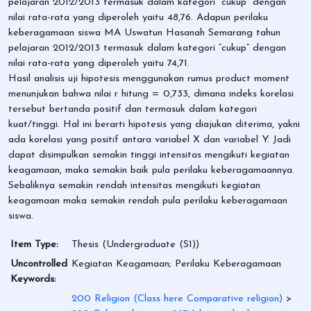
pelajaran 2012/2013 termasuk dalam kategori “cukup” dengan
nilai rata-rata yang diperoleh yaitu 48,76. Adapun perilaku
keberagamaan siswa MA Uswatun Hasanah Semarang tahun
pelajaran 2012/2013 termasuk dalam kategori “cukup” dengan
nilai rata-rata yang diperoleh yaitu 74,71.
Hasil analisis uji hipotesis menggunakan rumus product moment
menunjukan bahwa nilai r hitung = 0,733, dimana indeks korelasi
tersebut bertanda positif dan termasuk dalam kategori
kuat/tinggi. Hal ini berarti hipotesis yang diajukan diterima, yakni
ada korelasi yang positif antara variabel X dan variabel Y. Jadi
dapat disimpulkan semakin tinggi intensitas mengikuti kegiatan
keagamaan, maka semakin baik pula perilaku keberagamaannya.
Sebaliknya semakin rendah intensitas mengikuti kegiatan
keagamaan maka semakin rendah pula perilaku keberagamaan
siswa.
Item Type:
Thesis (Undergraduate (S1))
Uncontrolled
Kegiatan Keagamaan; Perilaku Keberagamaan
Keywords:
200 Religion (Class here Comparative religion)
>