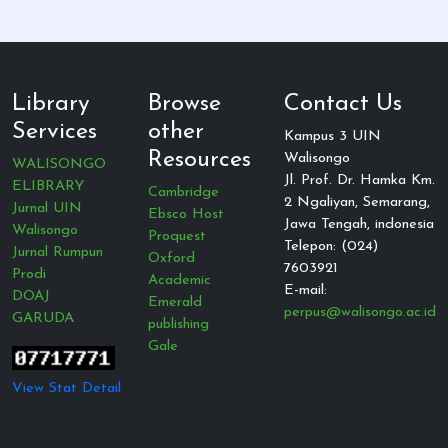
Library
Browse
Contact Us
Services
other
Kampus 3 UIN
Resources
Walisongo
WALISONGO
Jl. Prof. Dr. Hamka Km.
ELIBRARY
Cambridge
2 Ngaliyan, Semarang,
Jurnal UIN
Ebsco Host
Jawa Tengah, indonesia
Walisongo
Proquest
Telepon: (024)
Jurnal Rumpun
Oxford
7603921
Prodi
Academic
E-mail:
DOAJ
Emerald
perpus@walisongo.ac.id
GARUDA
publishing
Gale
View Stat Detail