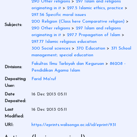
290 Other religions
>
297 Islam and religions
originating in it
>
297.5 Islamic ethics, practice
>
297.56 Specific moral issues
200 Religion (Class here Comparative religion)
>
Subjects:
290 Other religions
>
297 Islam and religions
originating in it
>
297.7 Propagation of Islam
>
297.77 Islamic religious education
300 Social sciences
>
370 Education
>
371 School
management; special education
Fakultas Ilmu Tarbiyah dan Keguruan
>
86208 -
Divisions:
Pendidikan Agama Islam
Depositing
Farid Ma'ruf
User:
Date
16 Dec 2013 05:11
Deposited:
Last
16 Dec 2013 05:11
Modified:
URI:
https://eprints.walisongo.ac.id/id/eprint/931