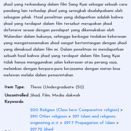
jihad yang terkandung dalam film Sang Kyai sebagai sebuah cara
pandang lain terhadap jihad yang seringkali disalahpahami oleh
sebagian pihak. Hasil penelitian yang didapatkan adalah bahwa
jihad yang terdapat dalam film tersebut merupakan jihad
defensive sesuai dengan pendapat yang dikemukakan oleh
Wulandari dalam bukunya, sehingga berbagai tindakan kekerasan
yang mengatasnamakan jihad sangat bertentangan dengan jihad
yang dimaksud dalam film ini. Dalam penelitian ini mendapatkan
sebuah hasil bahwa jihad yang terdapat dalam film Sang Kyai
tidak hanya menggunakan jalan kekerasan atau perang saja,
melainkan dengan berpura-pura kerjasama dengan niatan bisa
melawan melalui dalam pemerintahan.
Item Type:
Thesis (Undergraduate (S1))
Uncontrolled
Jihad; Film; Media dakwah
Keywords:
200 Religion (Class here Comparative religion)
>
290 Other religions
>
297 Islam and religions
originating in it
>
297.7 Propagation of Islam
>
297.72 Jihad