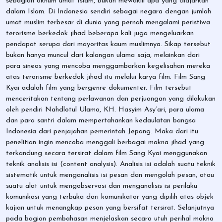
sebagian oknum umat Islam, bukan mewakili apa yang diajarkan
dalam Islam. Di Indonesia sendiri sebagai negara dengan jumlah
umat muslim terbesar di dunia yang pernah mengalami peristiwa
terorisme berkedok jihad beberapa kali juga mengeluarkan
pendapat serupa dari mayoritas kaum muslimnya. Sikap tersebut
bukan hanya muncul dari kalangan ulama saja, melainkan dari
para sineas yang mencoba menggambarkan kegelisahan mereka
atas terorisme berkedok jihad itu melalui karya film. Film Sang
Kyai adalah film yang bergenre dokumenter. Film tersebut
menceritakan tentang perlawanan dan perjuangan yang dilakukan
oleh pendiri Nahdlotul Ulama, KH. Hasyim Asy’ari, para ulama
dan para santri dalam mempertahankan kedaulatan bangsa
Indonesia dari penjajahan pemerintah Jepang. Maka dari itu
penelitian ingin mencoba menggali berbagai makna jihad yang
terkandung secara tersirat dalam film Sang Kyai menggunakan
teknik analisis isi (content analysis). Analisis isi adalah suatu teknik
sistematik untuk menganalisis isi pesan dan mengolah pesan, atau
suatu alat untuk mengobservasi dan menganalisis isi perilaku
komunikasi yang terbuka dari komunikator yang dipilih atas objek
kajian untuk menangkap pesan yang bersifat tersirat. Selanjutnya
pada bagian pembahasan menjelaskan secara utuh perihal makna