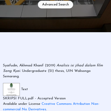
Advanced Search
Syaifudin, Akhmad Khanif
(2019)
Analisis isi jihad dalam film
Sang Kyai.
Undergraduate (S1) thesis, UIN Walisongo
Semarang.
Text
SKRIPSI FULL.pdf
- Accepted Version
Available under License
Creative Commons Attribution Non-
commercial No Derivatives
.