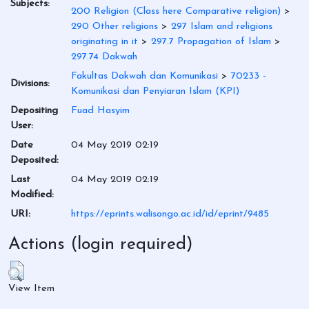
Subjects:
200 Religion (Class here Comparative religion)
>
290 Other religions
>
297 Islam and religions
originating in it
>
297.7 Propagation of Islam
>
297.74 Dakwah
Fakultas Dakwah dan Komunikasi
>
70233 -
Divisions:
Komunikasi dan Penyiaran Islam (KPI)
Depositing
Fuad Hasyim
User:
Date
04 May 2019 02:19
Deposited:
Last
04 May 2019 02:19
Modified:
URI:
https://eprints.walisongo.ac.id/id/eprint/9485
Actions (login required)
View Item