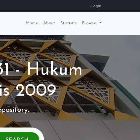
Login
Home
About
Statistic
Browse
231 - Hukum
is 2009
pository.