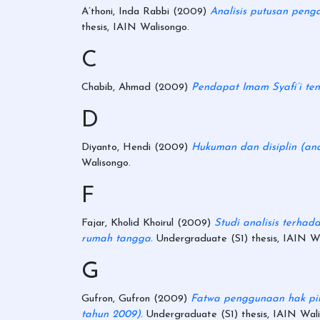
A’thoni, Inda Rabbi
(2009)
Analisis putusan penga
thesis, IAIN Walisongo.
C
Chabib, Ahmad
(2009)
Pendapat Imam Syafi’i te
D
Diyanto, Hendi
(2009)
Hukuman dan disiplin (ana
Walisongo.
F
Fajar, Kholid Khoirul
(2009)
Studi analisis terha
rumah tangga.
Undergraduate (S1) thesis, IAIN Wa
G
Gufron, Gufron
(2009)
Fatwa penggunaan hak pili
tahun 2009).
Undergraduate (S1) thesis, IAIN Wali