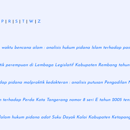
|
P
|
R
|
S
|
T
|
W
|
Z
waktu bencana alam : analisis hukum pidana Islam terhadap pasa
litik perempuan di Lembaga Legislatif Kabupaten Rembang tahun
ap pidana malpraktik kedokteran : analisis putusan Pengadilan Ne
m terhadap Perda Kota Tangerang nomor 8 seri E tahun 2005 ten
dalam hukum pidana adat Suku Dayak Kalai Kabupaten Ketapang 