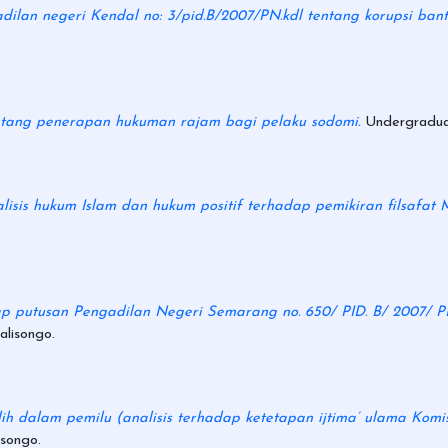
dilan negeri Kendal no: 3/pid.B/2007/PN.kdl tentang korupsi bant
ntang penerapan hukuman rajam bagi pelaku sodomi.
Undergraduat
lisis hukum Islam dan hukum positif terhadap pemikiran filsafat M
dap putusan Pengadilan Negeri Semarang no. 650/ PID. B/ 2007/
lisongo.
h dalam pemilu (analisis terhadap ketetapan ijtima’ ulama Komisi
songo.