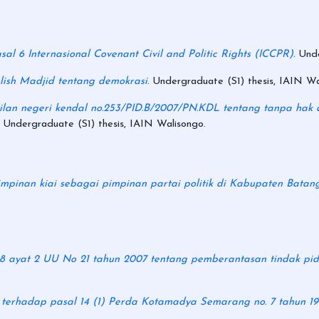
al 6 Internasional Covenant Civil and Politic Rights (ICCPR).
Unde
lish Madjid tentang demokrasi.
Undergraduate (S1) thesis, IAIN Wa
dilan negeri kendal no.253/PID.B/2007/PN.KDL tentang tanpa ha
Undergraduate (S1) thesis, IAIN Walisongo.
impinan kiai sebagai pimpinan partai politik di Kabupaten Batan
 48 ayat 2 UU No 21 tahun 2007 tentang pemberantasan tindak p
m terhadap pasal 14 (1) Perda Kotamadya Semarang no. 7 tahun 19