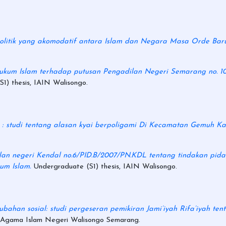
litik yang akomodatif antara Islam dan Negara Masa Orde Baru :
hukum Islam terhadap putusan Pengadilan Negeri Semarang no. 10
1) thesis, IAIN Walisongo.
i : studi tentang alasan kyai berpoligami Di Kecamatan Gemuh K
ilan negeri Kendal no.6/PID.B/2007/PN.KDL tentang tindakan pi
um Islam.
Undergraduate (S1) thesis, IAIN Walisongo.
bahan sosial: studi pergeseran pemikiran Jami’iyah Rifa’iyah te
ut Agama Islam Negeri Walisongo Semarang.