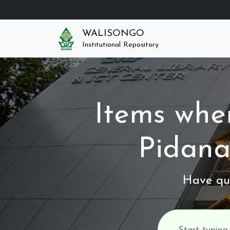
WALISONGO
Institutional Repository
Items wher
Pidana
Have que