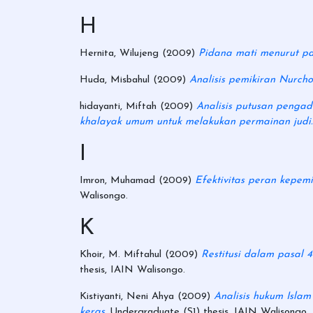
H
Hernita, Wilujeng
(2009)
Pidana mati menurut pas
Huda, Misbahul
(2009)
Analisis pemikiran Nurcho
hidayanti, Miftah
(2009)
Analisis putusan penga
khalayak umum untuk melakukan permainan judi.
I
Imron, Muhamad
(2009)
Efektivitas peran kepem
Walisongo.
K
Khoir, M. Miftahul
(2009)
Restitusi dalam pasal
thesis, IAIN Walisongo.
Kistiyanti, Neni Ahya
(2009)
Analisis hukum Isla
keras.
Undergraduate (S1) thesis, IAIN Walisongo.