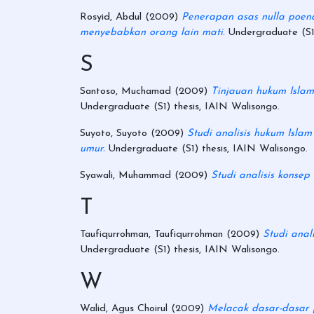
Rosyid, Abdul
(2009)
Penerapan asas nulla poena
menyebabkan orang lain mati.
Undergraduate (S1)
S
Santoso, Muchamad
(2009)
Tinjauan hukum Isla
Undergraduate (S1) thesis, IAIN Walisongo.
Suyoto, Suyoto
(2009)
Studi analisis hukum Isl
umur.
Undergraduate (S1) thesis, IAIN Walisongo.
Syawali, Muhammad
(2009)
Studi analisis konse
T
Taufiqurrohman, Taufiqurrohman
(2009)
Studi ana
Undergraduate (S1) thesis, IAIN Walisongo.
W
Walid, Agus Choirul
(2009)
Melacak dasar-dasar 