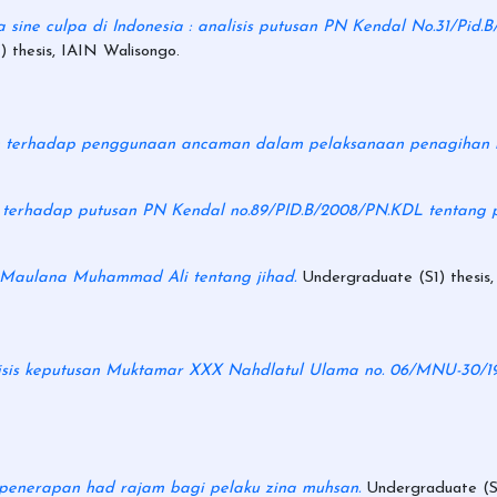
 sine culpa di Indonesia : analisis putusan PN Kendal No.31/Pid
 thesis, IAIN Walisongo.
m terhadap penggunaan ancaman dalam pelaksanaan penagihan h
am terhadap putusan PN Kendal no.89/PID.B/2008/PN.KDL tentang 
p Maulana Muhammad Ali tentang jihad.
Undergraduate (S1) thesis,
lisis keputusan Muktamar XXX Nahdlatul Ulama no. 06/MNU-30/19
penerapan had rajam bagi pelaku zina muhsan.
Undergraduate (S1