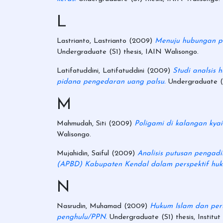
L
Lastrianto, Lastrianto
(2009)
Menuju hubungan po
Undergraduate (S1) thesis, IAIN Walisongo.
Latifatuddini, Latifatuddini
(2009)
Studi analsis 
pidana pengedaran uang palsu.
Undergraduate (S
M
Mahmudah, Siti
(2009)
Poligami di kalangan kya
Walisongo.
Mujahidin, Saiful
(2009)
Analisis putusan pengad
(APBD) Kabupaten Kendal dalam perspektif huk
N
Nasrudin, Muhamad
(2009)
Hukum Islam dan peru
penghulu/PPN.
Undergraduate (S1) thesis, Instit