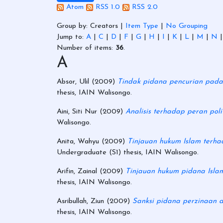
Atom
RSS 1.0
RSS 2.0
Group by:
Creators
|
Item Type
|
No Grouping
Jump to:
A
|
C
|
D
|
F
|
G
|
H
|
I
|
K
|
L
|
M
|
N
Number of items:
36
.
A
Absor, Ulil
(2009)
Tindak pidana pencurian pada 
thesis, IAIN Walisongo.
Aini, Siti Nur
(2009)
Analisis terhadap peran po
Walisongo.
Anita, Wahyu
(2009)
Tinjauan hukum Islam terhad
Undergraduate (S1) thesis, IAIN Walisongo.
Arifin, Zainal
(2009)
Tinjauan hukum pidana Isla
thesis, IAIN Walisongo.
Asribullah, Ziun
(2009)
Sanksi pidana perzinaan 
thesis, IAIN Walisongo.