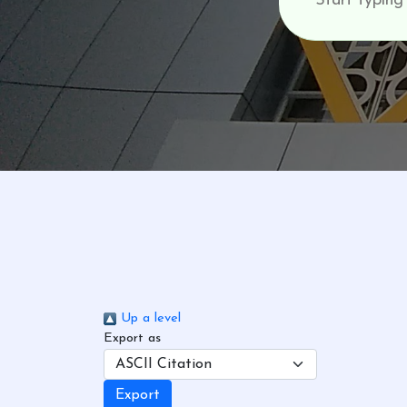
Up a level
Export as