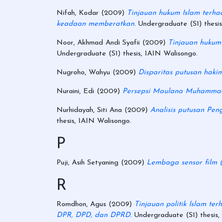
Nifah, Kodar
(2009)
Tinjauan hukum Islam terha
keadaan memberatkan.
Undergraduate (S1) thesis
Noor, Akhmad Andi Syafii
(2009)
Tinjauan hukum
Undergraduate (S1) thesis, IAIN Walisongo.
Nugroho, Wahyu
(2009)
Disparitas putusan hak
Nuraini, Edi
(2009)
Persepsi Maulana Muhammad 
Nurhidayah, Siti Ana
(2009)
Analisis putusan Pen
thesis, IAIN Walisongo.
P
Puji, Asih Setyaning
(2009)
Lembaga sensor film 
R
Romdhon, Agus
(2009)
Tinjauan politik Islam t
DPR, DPD, dan DPRD.
Undergraduate (S1) thesis,