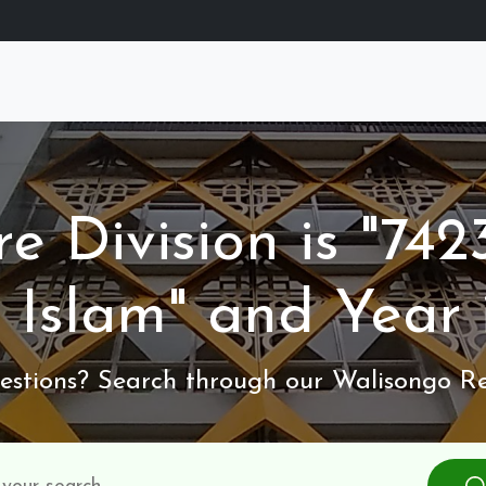
e Division is "74
 Islam" and Year 
stions? Search through our Walisongo Re