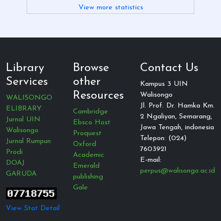
View more statistics
Library
Browse
Contact Us
Services
other
Kampus 3 UIN
Resources
Walisongo
WALISONGO
Jl. Prof. Dr. Hamka Km.
ELIBRARY
Cambridge
2 Ngaliyan, Semarang,
Jurnal UIN
Ebsco Host
Jawa Tengah, indonesia
Walisongo
Proquest
Telepon: (024)
Jurnal Rumpun
Oxford
7603921
Prodi
Academic
E-mail:
DOAJ
Emerald
perpus@walisongo.ac.id
GARUDA
publishing
Gale
View Stat Detail